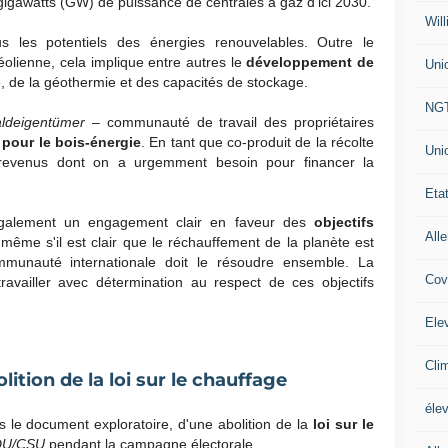
igawatts (GW) de puissance de centrales à gaz d'ici 2030.
Will
ous les potentiels des énergies renouvelables. Outre le
éolienne, cela implique entre autres le
développement de
Uni
e, de la géothermie et des capacités de stockage.
NG
aldeigentümer
– communauté de travail des propriétaires
 pour le bois-énergie
. En tant que co-produit de la récolte
Uni
s revenus dont on a urgemment besoin pour financer la
Eta
 également un engagement clair en faveur des
objectifs
All
ême s'il est clair que le réchauffement de la planète est
munauté internationale doit le résoudre ensemble. La
Cov
availler avec détermination au respect de ces objectifs
Ele
Cli
lition de la loi sur le chauffage
éle
 le document exploratoire, d'une abolition de la
loi sur le
U/CSU
pendant la campagne électorale.