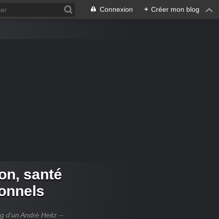
Connexion
+
Créer mon blog
ion, santé
ionnels
og d'un André Heitz --