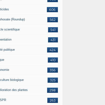
ticides
606
phosate (Roundup)
562
cle scientifique
541
mentation
431
té publique
424
ique
410
onomie
356
culture biologique
325
lioration des plantes
298
ISPR
263