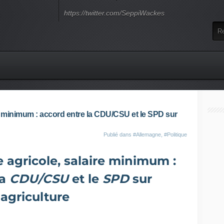
https://twitter.com/SeppiWackes
e minimum : accord entre la CDU/CSU et le SPD sur
Publié dans
#Allemagne
,
#Politique
 agricole, salaire minimum :
la
CDU/CSU
et le
SPD
sur
'agriculture