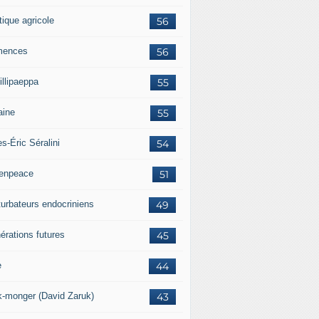
tique agricole
56
mences
56
illipaeppa
55
aine
55
es-Éric Séralini
54
enpeace
51
turbateurs endocriniens
49
érations futures
45
e
44
k-monger (David Zaruk)
43