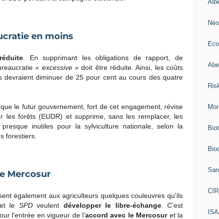
Alb
Néo
ucratie en moins
Eco
réduite
. En supprimant les obligations de rapport, de
Abei
bureaucratie «
excessive
» doit être réduite. Ainsi, les coûts
es devraient diminuer de 25 pour cent au cours des quatre
Ris
 que le futur gouvernement, fort de cet engagement, révise
Mon
 les forêts (EUDR) et supprime, sans les remplacer, les
t presque inutiles pour la sylviculture nationale, selon la
Bio
 forestiers.
Biod
San
le Mercosur
CI
ent également aux agriculteurs quelques couleuvres qu'ils
 et le
SPD
veulent
développer le libre-échange
. C'est
IS
ur l'entrée en vigueur de l'
accord avec le Mercosur
et la