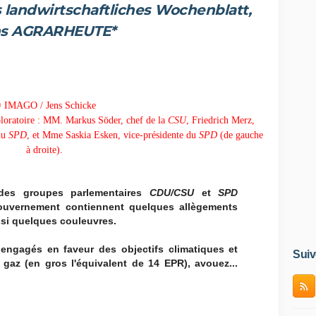
s landwirtschaftliches Wochenblatt,
s AGRARHEUTE*
 IMAGO / Jens Schicke
ploratoire : MM. Markus Söder, chef de la
CSU
, Friedrich Merz,
 du
SPD
,
et Mme Saskia Esken, vice-présidente du
SPD
(de gauche
à droite).
s des groupes parlementaires
CDU/CSU
et
SPD
ouvernement contiennent quelques allègements
ssi quelques couleuvres.
 engagés en faveur des objectifs climatiques et
Suiv
gaz (en gros l'équivalent de 14 EPR), avouez...