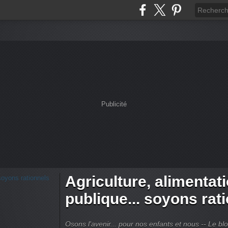
Publicité
Agriculture, alimentat
publique... soyons rat
Osons l'avenir... pour nos enfants et nous -- Le bl