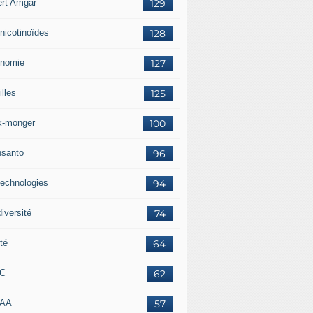
ert Amgar
129
nicotinoïdes
128
nomie
127
lles
125
k-monger
100
santo
96
technologies
94
iversité
74
té
64
RC
62
AAA
57