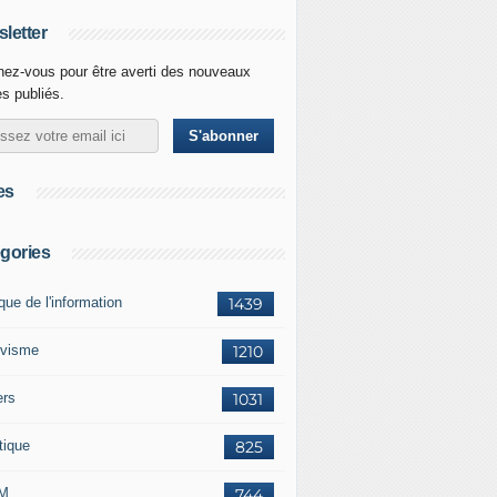
letter
ez-vous pour être averti des nouveaux
es publiés.
es
gories
ique de l'information
1439
ivisme
1210
ers
1031
tique
825
M
744