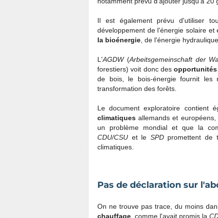
notamment prévu d'ajouter jusqu'à 20 g
Il est également prévu d'utiliser t
développement de l'énergie solaire et 
la bioénergie
, de l'énergie hydrauliqu
L'
AGDW
(
Arbeitsgemeinschaft der W
forestiers
) voit donc des
opportunités
de bois, le bois-énergie fournit le
transformation des forêts.
Le document exploratoire contient
climatiques
allemands et européens, m
un problème mondial et que la com
CDU/CSU
et le
SPD
promettent de tr
climatiques.
Pas de déclaration sur l'abo
On ne trouve pas trace, du moins dans
chauffage
, comme l'avait promis la
CD