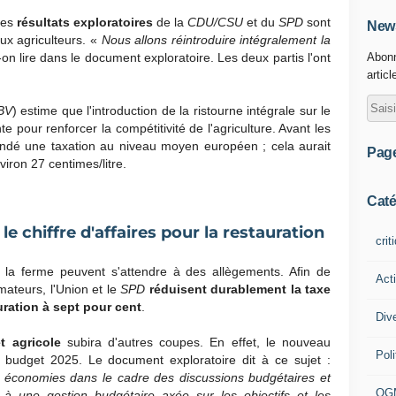
les
résultats exploratoires
de la
CDU/CSU
et du
SPD
sont
News
aux agriculteurs. «
Nous allons réintroduire intégralement la
on lire dans le document exploratoire. Les deux partis l'ont
Abonn
articl
BV
) estime que l'introduction de la ristourne intégrale sur le
e pour renforcer la compétitivité de l'agriculture. Avant les
ndé une taxation au niveau moyen européen ; cela aurait
Pag
ron 27 centimes/litre.
Caté
le chiffre d'affaires pour la restauration
crit
 la ferme peuvent s'attendre à des allègements. Afin de
Act
mateurs, l'Union et le
SPD
réduisent durablement la taxe
auration à sept pour cent
.
Div
t agricole
subira d'autres coupes. En effet, le nouveau
Poli
 budget 2025. Le document exploratoire dit à ce sujet :
économies dans le cadre des discussions budgétaires et
OG
à une gestion budgétaire axée sur les objectifs et les