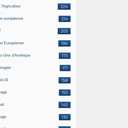
i l'Agriculteur
224
on européenne
214
T
205
on Européenne
196
ts-Unis d'Amérique
173
emagne
171
id-19
158
vage
153
mat
143
vage
135