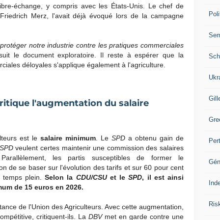
ibre-échange, y compris avec les États-Unis. Le chef de
Poli
 Friedrich Merz, l'avait déjà évoqué lors de la campagne
Se
otéger notre industrie contre les pratiques commerciales
uit le document exploratoire. Il reste à espérer que la
Sch
ciales déloyales s'applique également à l'agriculture.
Ukr
Gill
ritique l'augmentation du salaire
Gre
lteurs est le
salaire minimum
. Le
SPD
a obtenu gain de
Per
SPD
veulent certes maintenir une commission des salaires
arallèlement, les partis susceptibles de former le
Gén
de se baser sur l'évolution des tarifs et sur 60 pour cent
à temps plein.
Selon la
CDU/CSU
et le
SPD
, il est ainsi
Ind
imum de 15 euros en 2026.
Ris
tance de l'Union des Agriculteurs. Avec cette augmentation,
ompétitive, critiquent-ils. La
DBV
met en garde contre une