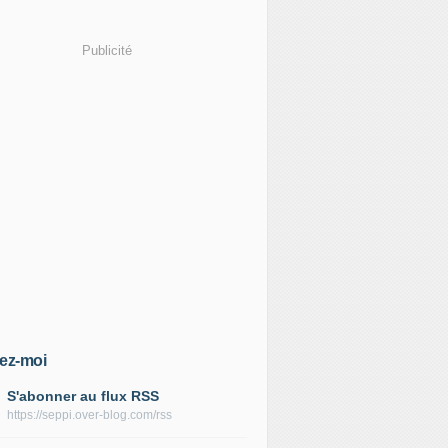
Publicité
ez-moi
S'abonner au flux RSS
https://seppi.over-blog.com/rss