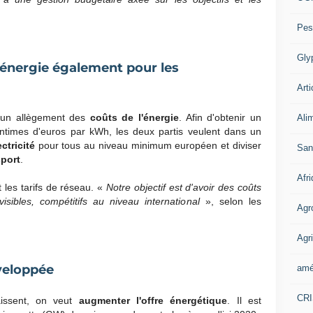
Pes
Gly
'énergie également pour les
Arti
 un allègement des
coûts de l'énergie
. Afin d'obtenir un
Ali
ntimes d'euros par kWh, les deux partis veulent dans un
ectricité
pour tous au niveau minimum européen et diviser
San
sport
.
Afr
 les tarifs de réseau. «
Notre objectif est d'avoir des coûts
sibles, compétitifs au niveau international
», selon les
Agr
Agri
éveloppée
amé
CR
baissent, on veut
augmenter l'offre énergétique
. Il est