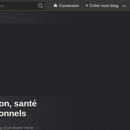
Connexion
+
Créer mon blog
ion, santé
ionnels
og d'un André Heitz --