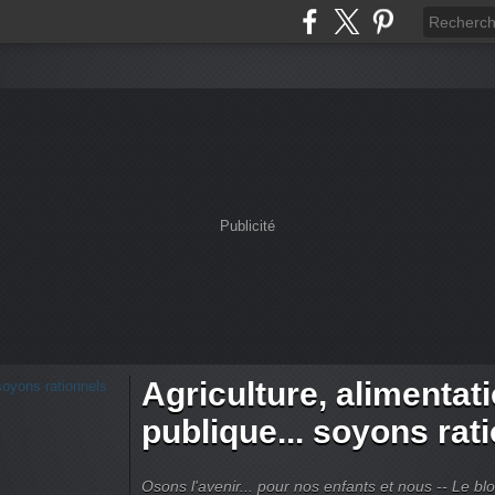
Publicité
Agriculture, alimentat
publique... soyons rat
Osons l'avenir... pour nos enfants et nous -- Le bl