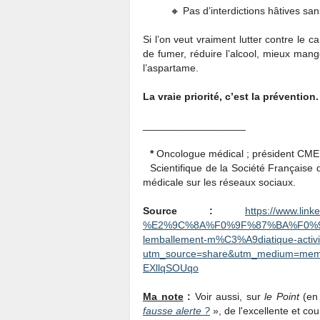
🔸 Pas d’interdictions hâtives sa
Si l’on veut vraiment lutter contre le
de fumer, réduire l’alcool, mieux mang
l’aspartame.
La vraie priorité, c’est la prévention
__________________
*
Oncologue médical ; président CME
Scientifique de la Société Française 
médicale sur les réseaux sociaux.
Source :
https://www.li
%E2%9C%8A%F0%9F%87%BA%F0%9F%8
lemballement-m%C3%A9diatique-acti
utm_source=share&utm_medium=me
EXllqSOUqo
Ma note
:
Voir aussi, sur
le Point
(en 
fausse alerte ?
», de l'excellente et c