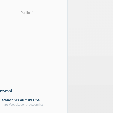
Publicité
ez-moi
S'abonner au flux RSS
https://seppi.over-blog.com/rss