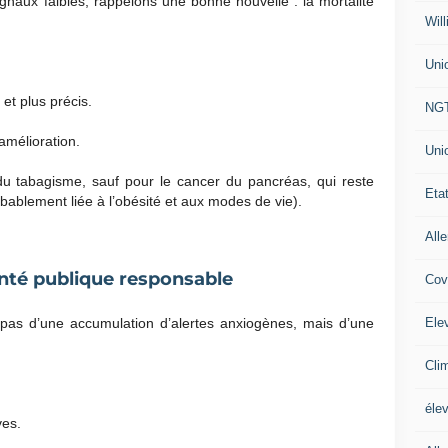
gnaux faibles, rappelons une bonne nouvelle : la mortalité
Will
Uni
et plus précis.
NG
amélioration.
Uni
du tabagisme, sauf pour le cancer du pancréas, qui reste
Eta
ablement liée à l’obésité et aux modes de vie).
All
té publique responsable
Cov
Ele
pas d’une accumulation d’alertes anxiogènes, mais d’une
Cli
éle
ves.