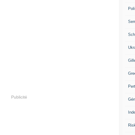
Poli
Se
Sch
Ukr
Gill
Gre
Per
Publicité
Gén
Ind
Ris