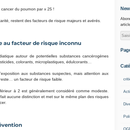
News
de cancer du poumon par x 25 !
Abonn
tarité, restent des facteurs de risque majeurs et avérés.
articl
e au facteur de risque inconnu
Pag
atique autour de potentielles substances cancérogènes
esticides, colorants, microplastiques, édulcorants…
Caté
r l’exposition aux substances suspectes, mais attention aux
crit
 reste… un facteur de risque faible.
 inférieur à 2 est généralement considéré comme modeste.
Act
fait aucune distinction et met sur le même plan des risques
cer.
Div
Poli
révention
OG