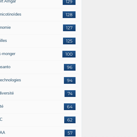
ert Amgar
129
nicotinoïdes
128
nomie
127
lles
125
k-monger
100
santo
96
technologies
94
iversité
74
té
64
RC
62
AAA
57