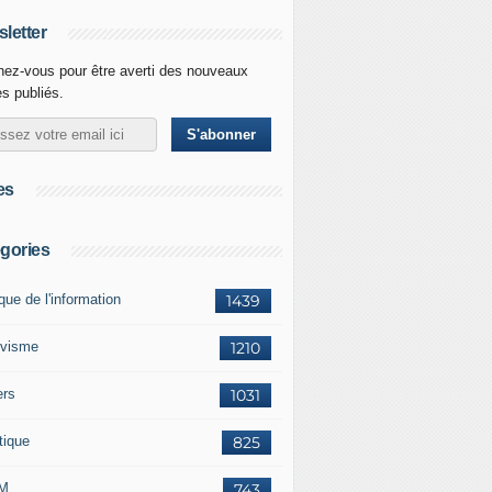
letter
ez-vous pour être averti des nouveaux
es publiés.
es
gories
ique de l'information
1439
ivisme
1210
ers
1031
tique
825
M
743