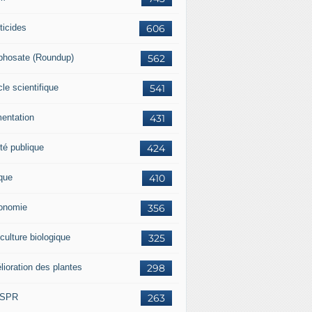
ticides
606
phosate (Roundup)
562
cle scientifique
541
mentation
431
té publique
424
ique
410
onomie
356
culture biologique
325
lioration des plantes
298
ISPR
263