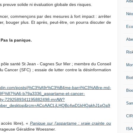
Alb
ns preuve solide ni évaluation globale des risques.
Néo
 cancer, commençons par des mesures à fort impact : arrêter
er, bouger plus. Et après, peut-être, on pourra discuter de
Eco
Abei
. Pas la panique.
Ris
 pôle santé St Jean - Cagnes Sur Mer ; membre du Conseil
Mon
du Cancer (SFC) ; essaie de lutter contre la désinformation
Bio
nkedin.com/posts/j%C3%A9r%C3%B4me-barri%C3%A8re-md-
Biod
7%A6-b79a3336_aspartame-et-cancer-
vity-7292589341195882498-mrAW?
San
mber_desktop&rcm=ACoAACLjLHQBc4wD1kHQakhJ1pQa9
CI
accès libre), «
Panique sur l’aspartame : vraie crainte ou
IS
ourageuse Géraldine Woessner.