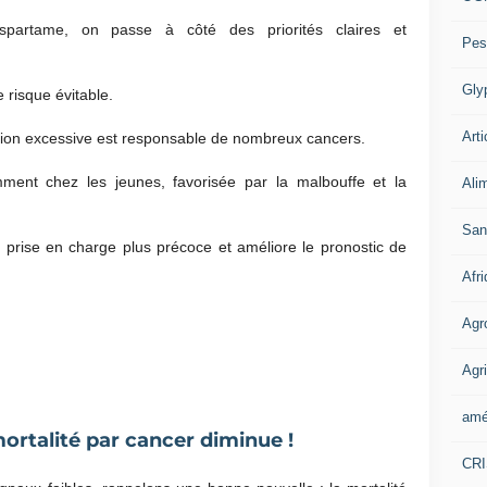
spartame, on passe à côté des priorités claires et
Pes
Gly
 risque évitable.
Arti
tion excessive est responsable de nombreux cancers.
ment chez les jeunes, favorisée par la malbouffe et la
Ali
San
prise en charge plus précoce et améliore le pronostic de
Afr
Agr
Agri
amé
mortalité par cancer diminue !
CR