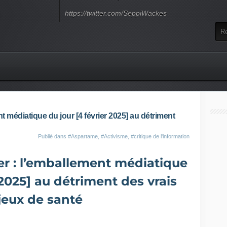
https://twitter.com/SeppiWackes
 médiatique du jour [4 février 2025] au détriment
Publié dans
#Aspartame
,
#Activisme
,
#critique de l'information
r : l’emballement médiatique
 2025] au détriment des vrais
jeux de santé