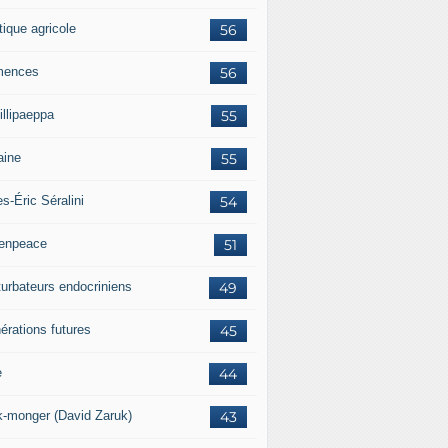
tique agricole
56
mences
56
illipaeppa
55
aine
55
es-Éric Séralini
54
enpeace
51
turbateurs endocriniens
49
érations futures
45
e
44
k-monger (David Zaruk)
43