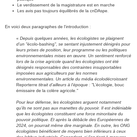
Le verdissement de la magistrature est en marche
Les avis pas toujours équilibrés de la cnDAspe.
En voici deux paragraphes de l'introduction :
«
Depuis quelques années, les écologistes se plaignent
d’un "
écolo-bashing
", se sentant injustement dénigrés pour
leurs prises de position, leur programme ou les politiques
environnementales mises en œuvre. Un sentiment renforcé
lors de la crise agricole quand les écologistes ont été
désignés responsables des contraintes insupportables
imposées aux agriculteurs par les normes
environnementales. Un article du média écolodécroissant
Reporterre
titrait d’ailleurs à l’époque : "
L’écologie, bouc
émissaire de la colère agricole.
"
Pour leur défense, les écologistes arguent notamment
qu’ils ne sont pas aux manettes du pouvoir. Il est indéniable
que les écologistes constituent une force minoritaire du
pouvoir politique. Et après la débâcle des Européennes de
2024, on pourrait même dire marginale. En outre, les ONG
écologistes bénéficient de moyens bien inférieurs à ceux
des lobbys industriels. Cependant, si l’on tient à mesurer