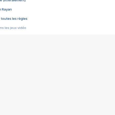
im Rayan
 toutes les règles
s les jeux vidéo
us choquant de Rockstar ? - Le scandale BULLY
e plus moche de Steam
du RÊVE tourne au CAUCHEMAR
pendant 8 heures
it… à tort
umiliés par un jeu vidéo
ire - Final Fantasy 8
ti un empire - Age of Empires
story DOFUS