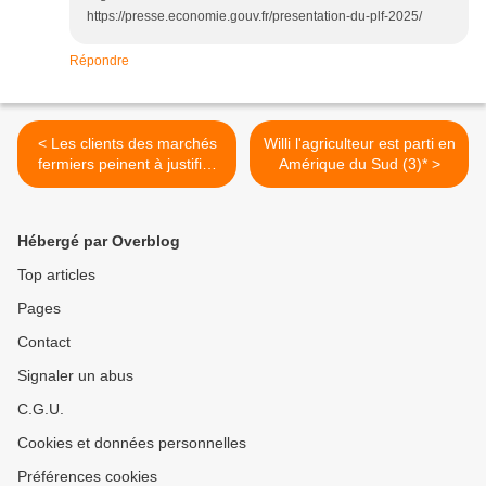
https://presse.economie.gouv.fr/presentation-du-plf-2025/
Répondre
< Les clients des marchés
Willi l'agriculteur est parti en
fermiers peinent à justifier
Amérique du Sud (3)* >
la valeur du prix des
produits biologiques
Hébergé par Overblog
Top articles
Pages
Contact
Signaler un abus
C.G.U.
Cookies et données personnelles
Préférences cookies