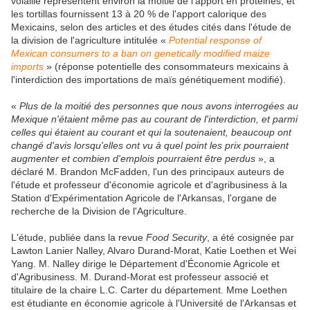
volaille représentent environ la moitié de l'apport en protéines, et
les tortillas fournissent 13 à 20 % de l'apport calorique des
Mexicains, selon des articles et des études cités dans l'étude de
la division de l'agriculture intitulée «
Potential response of
Mexican consumers to a ban on genetically modified maize
imports
» (réponse potentielle des consommateurs mexicains à
l'interdiction des importations de maïs génétiquement modifié).
«
Plus de la moitié des personnes que nous avons interrogées au
Mexique n'étaient même pas au courant de l'interdiction, et parmi
celles qui étaient au courant et qui la soutenaient, beaucoup ont
changé d'avis lorsqu'elles ont vu à quel point les prix pourraient
augmenter et combien d'emplois pourraient être perdus
», a
déclaré M. Brandon McFadden, l'un des principaux auteurs de
l'étude et professeur d'économie agricole et d'agribusiness à la
Station d'Expérimentation Agricole de l'Arkansas, l'organe de
recherche de la Division de l'Agriculture.
L'étude, publiée dans la revue
Food Security
, a été cosignée par
Lawton Lanier Nalley, Alvaro Durand-Morat, Katie Loethen et Wei
Yang. M. Nalley dirige le Département d'Économie Agricole et
d'Agribusiness. M. Durand-Morat est professeur associé et
titulaire de la chaire L.C. Carter du département. Mme Loethen
est étudiante en économie agricole à l'Université de l'Arkansas et