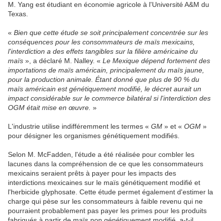
M. Yang est étudiant en économie agricole à l'Université A&M du
Texas.
«
Bien que cette étude se soit principalement concentrée sur les
conséquences pour les consommateurs de maïs mexicains,
l'interdiction a des effets tangibles sur la filière américaine du
maïs
», a déclaré M. Nalley. «
Le Mexique dépend fortement des
importations de maïs américain, principalement du maïs jaune,
pour la production animale. Étant donné que plus de 90 % du
maïs américain est génétiquement modifié, le décret aurait un
impact considérable sur le commerce bilatéral si l'interdiction des
OGM était mise en œuvre.
»
L'industrie utilise indifféremment les termes «
GM
» et «
OGM
»
pour désigner les organismes génétiquement modifiés.
Selon M. McFadden, l'étude a été réalisée pour combler les
lacunes dans la compréhension de ce que les consommateurs
mexicains seraient prêts à payer pour les impacts des
interdictions mexicaines sur le maïs génétiquement modifié et
l'herbicide glyphosate. Cette étude permet également d'estimer la
charge qui pèse sur les consommateurs à faible revenu qui ne
pourraient probablement pas payer les primes pour les produits
fabriqués à partir de maïs non génétiquement modifié, a-t-il