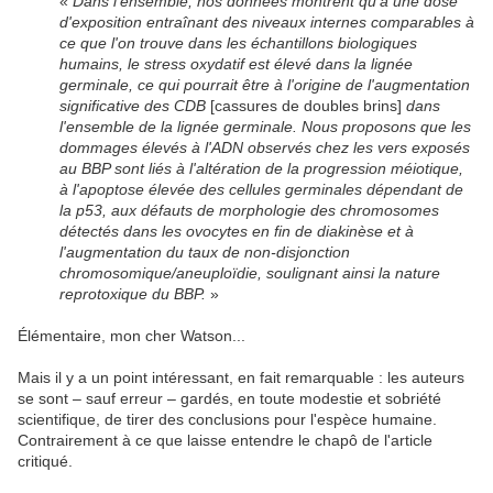
«
Dans l'ensemble, nos données montrent qu'à une dose
d'exposition entraînant des niveaux internes comparables à
ce que l'on trouve dans les échantillons biologiques
humains, le stress oxydatif est élevé dans la lignée
germinale, ce qui pourrait être à l'origine de l'augmentation
significative des CDB
[cassures de doubles brins]
dans
l'ensemble de la lignée germinale. Nous proposons que les
dommages élevés à l'ADN observés chez les vers exposés
au BBP sont liés à l'altération de la progression méiotique,
à l'apoptose élevée des cellules germinales dépendant de
la p53, aux défauts de morphologie des chromosomes
détectés dans les ovocytes en fin de diakinèse et à
l'augmentation du taux de non-disjonction
chromosomique/aneuploïdie, soulignant ainsi la nature
reprotoxique du BBP.
»
Élémentaire, mon cher Watson...
Mais il y a un point intéressant, en fait remarquable : les auteurs
se sont – sauf erreur – gardés, en toute modestie et sobriété
scientifique, de tirer des conclusions pour l'espèce humaine.
Contrairement à ce que laisse entendre le chapô de l'article
critiqué.