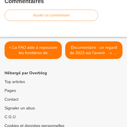
Commentaires
Ajouter un commentaire
< La FAO aide à repousser
Documentaire : un regard
les frontières de
de 2023 sur l'avenir : « No
l'alimentation avec les
farmers, no Food » (pas
cultures orphelines
d'agriculteurs, pas de
africaines
nourriture) >
Hébergé par Overblog
Top articles
Pages
Contact
Signaler un abus
C.G.U.
Cookies et données personnelles