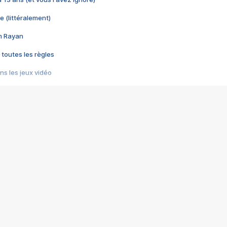
e (littéralement)
im Rayan
 toutes les règles
s les jeux vidéo
us choquant de Rockstar ? - Le scandale BULLY
e plus moche de Steam
du RÊVE tourne au CAUCHEMAR
pendant 8 heures
it… à tort
umiliés par un jeu vidéo
ire - Final Fantasy 8
ti un empire - Age of Empires