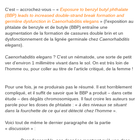
C'est – accrochez-vous – «
Exposure to benzyl butyl phthalate
(BBP) leads to increased double-strand break formation and
germline dysfunction in
Caenorhabditis elegans
» (l'exposition au
phtalate de benzyle et de butyle (BBP) entraîne une
augmentation de la formation de cassures double brin et un
dysfonctionnement de la lignée germinale chez
Caenorhabditis
elegans
).
Caenorhabditis elegans
? C'est un nématode, une sorte de petit
ver d'environ 1 millimètre vivant dans le sol. On est très loin de
l'homme ou, pour coller au titre de l'article critiqué, de la femme !
Pour une fois, je ne produirais pas le résumé. Il est horriblement
compliqué, et il suffit de savoir que le BBP a produit – dans cette
étude – des dégâts chromosomiques. Il faut croire les auteurs sur
parole pour les doses de phtalate : «
à des niveaux se situant
dans la fourchette de ce qui est détecté chez l'homme
».
Voici tout de même le dernier paragraphe de la partie
«
discussion
» :