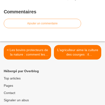
Commentaires
Ajouter un commentaire
< Les bovins protecteurs de
L'agriculteur aime la culture
la nature : comment les
des courges : il
bouses de vache sauvent
commercialise ainsi plus de
les insectes et les oiseaux
100 variétés >
Hébergé par Overblog
Top articles
Pages
Contact
Signaler un abus