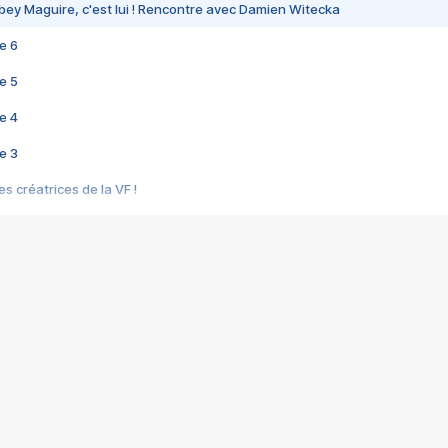
bey Maguire, c'est lui ! Rencontre avec Damien Witecka
e 6
e 5
e 4
e 3
s créatrices de la VF !
e 2
e 1
e Mektoub My Love arrive enfin ! Rencontre avec Shaïn Boumedine et Sal
i : après Toni en famille
elle réalise le bouleversant Dites lui que je l'aime
ais ! Rencontre autour de Vie privée de Rebecca Zlotowski
 de Marguerite, Grave... Rencontre avec Ella Rumpf