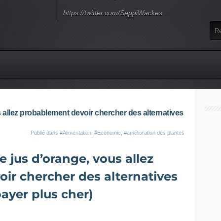
https://twitter.com/SeppiWackes
s allez probablement devoir chercher des alternatives
Publié dans
#Alimentation
,
#Economie
,
#amélioration des plantes
e jus d’orange, vous allez
ir chercher des alternatives
payer plus cher)