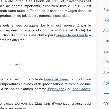
B a été introduit en Floride en 1998 et, n'ayant pas fait
nce de dégâts importants, s'est bien installé. Le HLB est
Pes
andu dans toute la Floride en faisant des ravages dans les
roduction du fait des traitements insecticides.
Gly
es gels et des ouragans. Le bilan est représenté par le
ticulier, deux ouragans à l'automne 2022 (Ian et Nicole). Le
Arti
uction d'agrumes a été chiffré par l'
Université de Floride
à
ectares affectés.
Ali
San
Afr
(
Source
)
Agr
vergers. Selon un article du
Financial Times
, la
production
Agri
empératures élevées et de précipitations faibles, avec une
à la clé. Selon d'autres, comme
JapanToday
ou
The Grocer
,
amé
ment exportée vers les États-Unis d'Amérique, a aussi subi
CR
de la sécheresse.