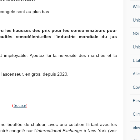
Will
 congelé sont au plus bas.
Uni
ccru les hausses des prix pour les consommateurs pour
NG
cultés remodèlent-elles l'industrie mondiale du jus
Uni
t impitoyable. Ajoutez lui la nervosité des marchés et la
Eta
All
 l'ascenseur, en gros, depuis 2020.
Cov
Ele
(
Source
)
Cli
ne bouffée de chaleur, avec une cotation flirtant avec les
éle
ntré congelé sur l'
International Exchange
à New York (voir