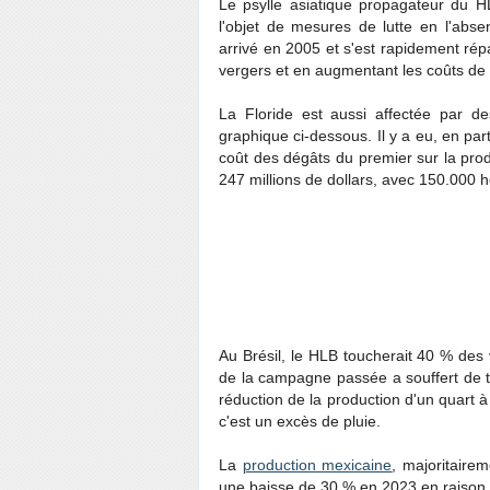
Le psylle asiatique propagateur du HL
l'objet de mesures de lutte en l'abse
arrivé en 2005 et s'est rapidement rép
vergers et en augmentant les coûts de p
La Floride est aussi affectée par d
graphique ci-dessous. Il y a eu, en par
coût des dégâts du premier sur la prod
247 millions de dollars, avec 150.000 h
Au Brésil, le HLB toucherait 40 % des 
de la campagne passée a souffert de t
réduction de la production d'un quart 
c'est un excès de pluie.
La
production mexicaine
, majoritaire
une baisse de 30 % en 2023 en raison 