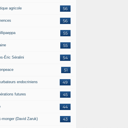
tique agricole
56
mences
56
illipaeppa
55
aine
55
es-Éric Séralini
54
enpeace
51
turbateurs endocriniens
49
érations futures
45
e
44
k-monger (David Zaruk)
43