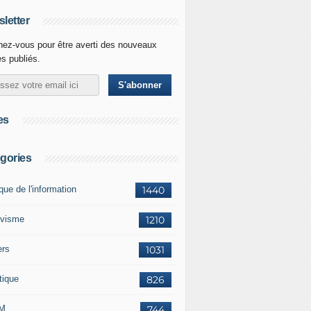
letter
ez-vous pour être averti des nouveaux
es publiés.
es
gories
ique de l'information
1440
ivisme
1210
ers
1031
tique
826
M
744