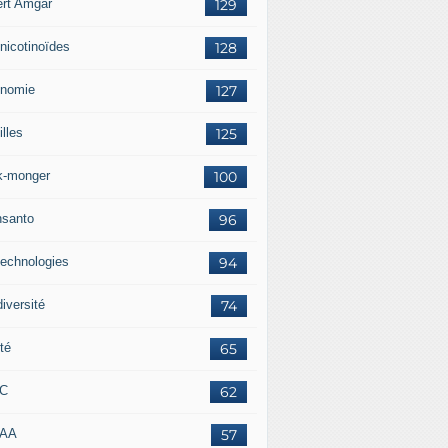
ert Amgar
129
nicotinoïdes
128
nomie
127
lles
125
k-monger
100
santo
96
technologies
94
iversité
74
té
65
RC
62
AAA
57