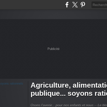
Publicité
Agriculture, alimentat
publique... soyons rat
Osons l'avenir... pour nos enfants et nous -- Le bl