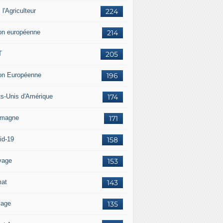
i l'Agriculteur
224
on européenne
214
T
205
on Européenne
196
ts-Unis d'Amérique
174
emagne
171
id-19
158
vage
153
mat
143
vage
135