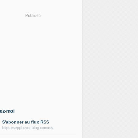
Publicité
ez-moi
S'abonner au flux RSS
https://seppi.over-blog.com/rss