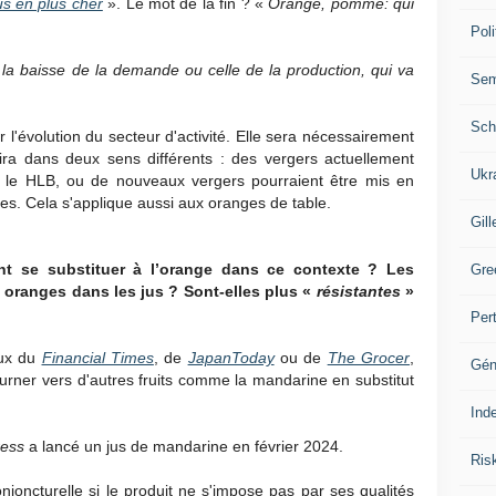
us en plus cher
». Le mot de la fin ? «
Orange, pomme: qui
Poli
e la baisse de la demande ou celle de la production, qui va
Se
Sch
er l'évolution du secteur d'activité. Elle sera nécessairement
t ira dans deux sens différents : des vergers actuellement
Ukr
r le HLB, ou de nouveaux vergers pourraient être mis en
s. Cela s'applique aussi aux oranges de table.
Gill
ient se substituer à l’orange dans ce contexte ? Les
Gre
 oranges dans les jus ? Sont-elles plus «
résistantes
»
Per
eux du
Financial Times
, de
JapanToday
ou de
The Grocer
,
Gén
ourner vers d'autres fruits comme la mandarine en substitut
Ind
ress
a lancé un jus de mandarine en février 2024.
Ris
joncturelle si le produit ne s'impose pas par ses qualités