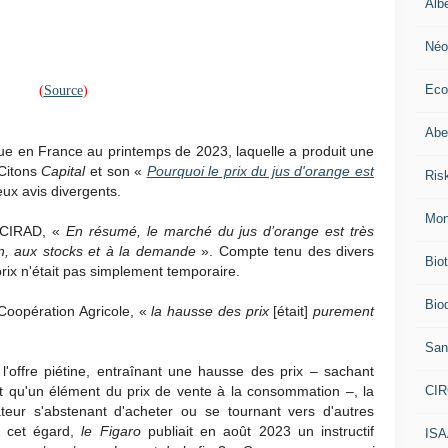
Alb
Néo
Eco
(
Source
)
Abei
ue en France au printemps de 2023, laquelle a produit une
 Citons
Capital
et son «
Pourquoi le prix du jus d'orange est
Ris
deux avis divergents.
Mon
u CIRAD, «
En résumé, le marché du jus d’orange est très
tion, aux stocks et à la demande
». Compte tenu des divers
Bio
prix n'était pas simplement temporaire.
Biod
Coopération Agricole, «
la hausse des prix
[était]
purement
San
l'offre piétine, entraînant une hausse des prix – sachant
CI
st qu'un élément du prix de vente à la consommation –, la
ur s'abstenant d'acheter ou se tournant vers d'autres
 cet égard,
le Figaro
publiait en août 2023 un instructif
IS