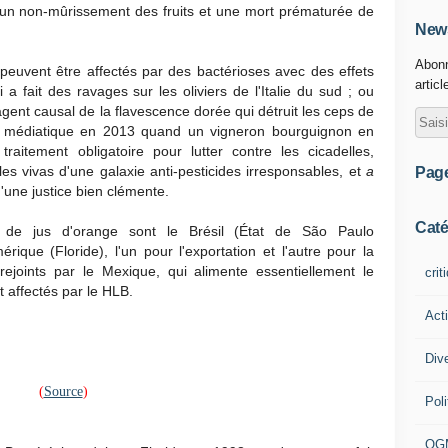
, un non-mûrissement des fruits et une mort prématurée de
News
Abonn
 peuvent être affectés par des bactérioses avec des effets
articl
i a fait des ravages sur les oliviers de l'Italie du sud ; ou
agent causal de la flavescence dorée qui détruit les ceps de
age médiatique en 2013 quand un vigneron bourguignon en
raitement obligatoire pour lutter contre les cicadelles,
les vivas d'une galaxie anti-pesticides irresponsables, et
a
Pag
une justice bien clémente.
Caté
 de jus d'orange sont le Brésil (État de São Paulo
rique (Floride), l'un pour l'exportation et l'autre pour la
rejoints par le Mexique, qui alimente essentiellement le
crit
 affectés par le HLB.
Act
Div
(
Source
)
Poli
OG