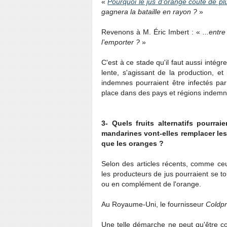
«
Pourquoi le jus d’orange coûte de pl
gagnera la bataille en rayon ?
»
Revenons à M.
Éric Imbert : «
...entr
l’emporter ?
»
C'est à ce stade qu'il faut aussi intégr
lente, s'agissant de la production, e
indemnes pourraient être infectés pa
place dans des pays et régions indemne
3- Quels fruits alternatifs pourra
mandarines vont-elles remplacer les
que les oranges ?
Selon des articles récents, comme c
les producteurs de jus pourraient se t
ou en complément de l'orange.
Au Royaume-Uni, le fournisseur
Coldp
Une telle démarche ne peut qu'être con