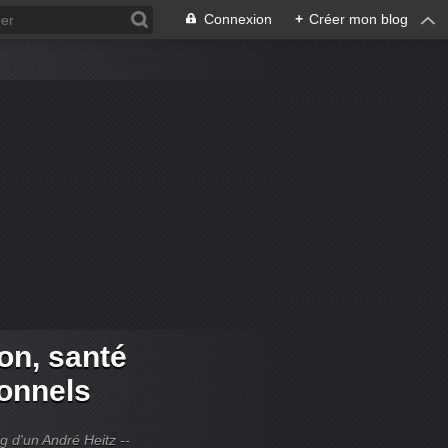
Connexion
+
Créer mon blog
ion, santé
ionnels
og d'un André Heitz --