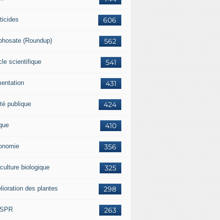
ticides
606
phosate (Roundup)
562
cle scientifique
541
mentation
431
té publique
424
ique
410
onomie
356
culture biologique
325
lioration des plantes
298
ISPR
263