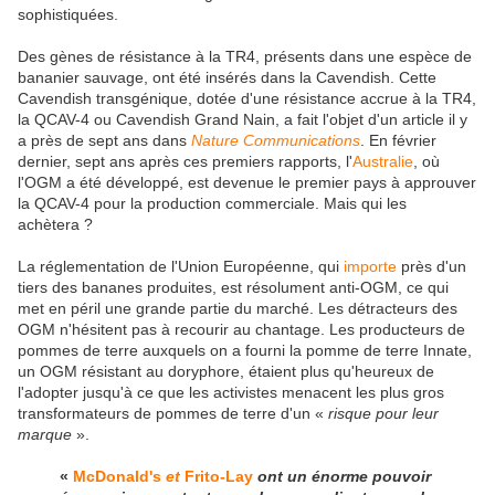
sophistiquées.
Des gènes de résistance à la TR4, présents dans une espèce de
bananier sauvage, ont été insérés dans la Cavendish. Cette
Cavendish transgénique, dotée d'une résistance accrue à la TR4,
la QCAV-4 ou Cavendish Grand Nain, a fait l'objet d'un article il y
a près de sept ans dans
Nature Communications
. En février
dernier, sept ans après ces premiers rapports, l'
Australie
, où
l'OGM a été développé, est devenue le premier pays à approuver
la QCAV-4 pour la production commerciale. Mais qui les
achètera ?
La réglementation de l'Union Européenne, qui
importe
près d'un
tiers des bananes produites, est résolument anti-OGM, ce qui
met en péril une grande partie du marché. Les détracteurs des
OGM n'hésitent pas à recourir au chantage. Les producteurs de
pommes de terre auxquels on a fourni la pomme de terre Innate,
un OGM résistant au doryphore, étaient plus qu'heureux de
l'adopter jusqu'à ce que les activistes menacent les plus gros
transformateurs de pommes de terre d'un «
risque pour leur
marque
».
«
McDonald's
et
Frito-Lay
ont un énorme pouvoir