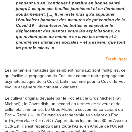
pendant un an, continuer à paraître en bonne santé
jusqu'à ce que ses feuilles jaunissent et se flétrissent
soudainement.
[...]
Il ne reste plus qu'à appliquer
l'équivalent bananier des mesures de prévention de la
Covid-19 – désinfecter les bottes et empêcher le
déplacement des plantes entre les exploitations, ce
qui revient plus ou moins à se laver les mains et à
prendre ses distances sociales – et à espérer que tout
ira pour le mieux.
»
Treehugger
Les bananiers malades qui semblent normaux sont multipliés, ce
qui facilite la propagation du Foc, tout comme notre propagation
asymptomatique de la Covid. Enfin, comme pour la Covid, le Foc
évolue et génère de nouveaux variants.
Le cultivar original dévasté par le Foc était le Gros Michel (Fat
Michael) ; le Cavendish, un second en termes de saveur et de
taille, était immunisé. Le Gros Michel a succombé au variant du
Foc «
Race 1
» ; le Cavendish est sensible au variant du Foc
«
Tropical Race 4
» (
TR4
). Apparu dans les années 80 en Asie du
Sud-Est, il s'est répandu dans toute l'Asie, en Afrique de l'Ouest
et en Colombie, où l'état d'urgence a été décrété.