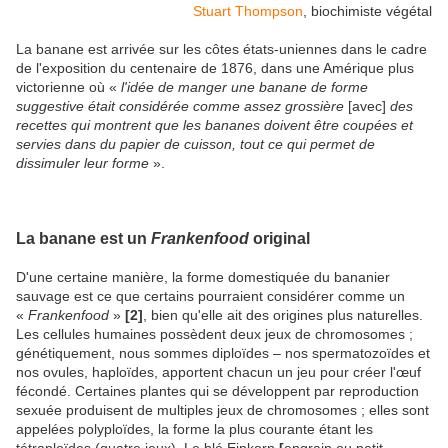
Stuart Thompson
, biochimiste végétal
La banane est arrivée sur les côtes états-uniennes dans le cadre
de l'exposition du centenaire de 1876, dans une Amérique plus
victorienne où «
l'idée de manger une banane de forme
suggestive était considérée comme assez grossière
[avec]
des
recettes qui montrent que les bananes doivent être coupées et
servies dans du papier de cuisson, tout ce qui permet de
dissimuler leur forme
».
La banane est un
Frankenfood
original
D'une certaine manière, la forme domestiquée du bananier
sauvage est ce que certains pourraient considérer comme un
«
Frankenfood
»
[2]
, bien qu'elle ait des origines plus naturelles.
Les cellules humaines possèdent deux jeux de chromosomes ;
génétiquement, nous sommes diploïdes – nos spermatozoïdes et
nos ovules, haploïdes, apportent chacun un jeu pour créer l'œuf
fécondé. Certaines plantes qui se développent par reproduction
sexuée produisent de multiples jeux de chromosomes ; elles sont
appelées polyploïdes, la forme la plus courante étant les