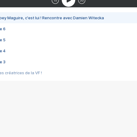
bey Maguire, c'est lui ! Rencontre avec Damien Witecka
e 6
e 5
e 4
e 3
s créatrices de la VF !
e 2
e 1
e Mektoub My Love arrive enfin ! Rencontre avec Shaïn Boumedine et Sal
i : après Toni en famille
elle réalise le bouleversant Dites lui que je l'aime