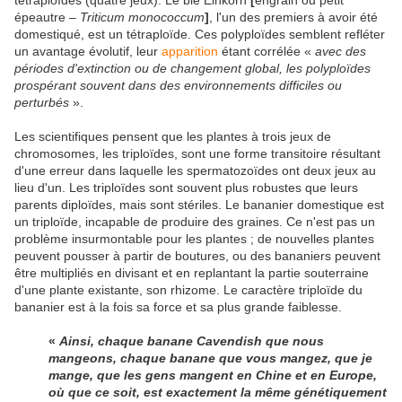
tétraploïdes (quatre jeux). Le blé Einkorn
[
engrain ou petit
épeautre –
Triticum monococcum
]
, l'un des premiers à avoir été
domestiqué, est un tétraploïde. Ces polyploïdes semblent refléter
un avantage évolutif, leur
apparition
étant corrélée «
avec des
périodes d'extinction ou de changement global, les polyploïdes
prospérant souvent dans des environnements difficiles ou
perturbés
».
Les scientifiques pensent que les plantes à trois jeux de
chromosomes, les triploïdes, sont une forme transitoire résultant
d'une erreur dans laquelle les spermatozoïdes ont deux jeux au
lieu d'un. Les triploïdes sont souvent plus robustes que leurs
parents diploïdes, mais sont stériles. Le bananier domestique est
un triploïde, incapable de produire des graines. Ce n'est pas un
problème insurmontable pour les plantes ; de nouvelles plantes
peuvent pousser à partir de boutures, ou des bananiers peuvent
être multipliés en divisant et en replantant la partie souterraine
d'une plante existante, son rhizome. Le caractère triploïde du
bananier est à la fois sa force et sa plus grande faiblesse.
«
Ainsi, chaque banane Cavendish que nous
mangeons, chaque banane que vous mangez, que je
mange, que les gens mangent en Chine et en Europe,
où que ce soit, est exactement la même génétiquement