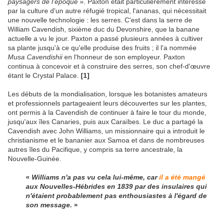
paysagers de l'époque
». Paxton était particulièrement intéressé
par la culture d'un autre réfugié tropical, l'ananas, qui nécessitait
une nouvelle technologie : les serres. C'est dans la serre de
William Cavendish, sixième duc du Devonshire, que la banane
actuelle a vu le jour. Paxton a passé plusieurs années à cultiver
sa plante jusqu'à ce qu'elle produise des fruits ; il l'a nommée
Musa Cavendishii
en l'honneur de son employeur. Paxton
continua à concevoir et à construire des serres, son chef-d'œuvre
étant le Crystal Palace.
[1]
Les débuts de la mondialisation, lorsque les botanistes amateurs
et professionnels partageaient leurs découvertes sur les plantes,
ont permis à la Cavendish de continuer à faire le tour du monde,
jusqu'aux îles Canaries, puis aux Caraïbes. Le duc a partagé la
Cavendish avec John Williams, un missionnaire qui a introduit le
christianisme et le bananier aux Samoa et dans de nombreuses
autres îles du Pacifique, y compris sa terre ancestrale, la
Nouvelle-Guinée.
«
Williams n'a pas vu cela lui-même, car
il a été mangé
aux Nouvelles-Hébrides en 1839 par des insulaires qui
n'étaient probablement pas enthousiastes à l'égard de
son message.
»