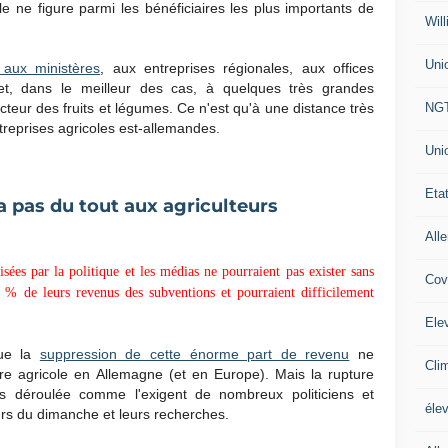
le ne figure parmi les bénéficiaires les plus importants de
Will
Uni
aux ministères
, aux entreprises régionales, aux offices
s et, dans le meilleur des cas, à quelques très grandes
NG
teur des fruits et légumes. Ce n'est qu'à une distance très
reprises agricoles est-allemandes.
Uni
Eta
va pas du tout aux agriculteurs
All
sées par la politique et les médias ne pourraient pas exister sans
Cov
 % de leurs revenus des subventions et pourraient difficilement
Ele
que la
suppression de cette énorme part de revenu
ne
Cli
ure agricole en Allemagne (et en Europe). Mais la rupture
pas déroulée comme l'exigent de nombreux politiciens et
éle
urs du dimanche et leurs recherches.