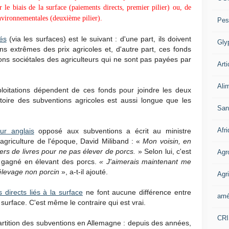
 le biais de la surface (paiements directs, premier pilier) ou, de
environnementales (deuxième pilier).
Pes
és
(via les surfaces) est le suivant : d'une part, ils doivent
Gly
ns extrêmes des prix agricoles et, d'autre part, ces fonds
ons sociétales des agriculteurs qui ne sont pas payées par
Arti
Ali
loitations dépendent de ces fonds pour joindre les deux
stoire des subventions agricoles est aussi longue que les
San
Afr
ur anglais
opposé aux subventions a écrit au ministre
'agriculture de l'époque, David Miliband : «
Mon voisin, en
lliers de livres pour ne pas élever de porcs.
»
Selon lui, c'est
Agr
s gagné en élevant des porcs.
« J'aimerais maintenant me
'élevage non porcin
», a-t-il ajouté.
Agri
 directs liés à la surface
ne font aucune différence entre
amé
la surface. C'est même le contraire qui est vrai.
CR
artition des subventions en Allemagne : depuis des années,