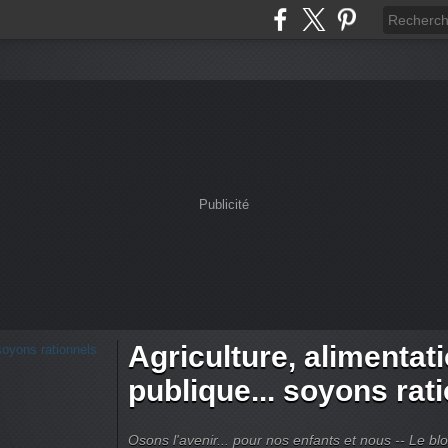
Publicité
Agriculture, alimentat
publique... soyons rat
Osons l'avenir... pour nos enfants et nous -- Le bl