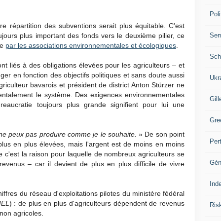
Poli
re répartition des subventions serait plus équitable. C'est
Se
jours plus important des fonds vers le deuxième pilier, ce
ce
par les associations environnementales et écologiques
.
Sch
t liés à des obligations élevées pour les agriculteurs – et
nger en fonction des objectifs politiques et sans doute aussi
Ukr
griculteur bavarois et président de district Anton Stürzer ne
amentalement le système. Des exigences environnementales
Gill
reaucratie toujours plus grande signifient pour lui une
Gre
 ne peux pas produire comme je le souhaite.
»
De son point
Per
plus en plus élevées, mais l'argent est de moins en moins
e c'est la raison pour laquelle de nombreux agriculteurs se
Gén
venus – car il devient de plus en plus difficile de vivre
Ind
hiffres du réseau d'exploitations pilotes du ministère fédéral
EL
) : de plus en plus d'agriculteurs dépendent de revenus
Ris
non agricoles.