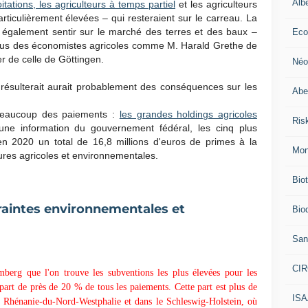
Alb
itations, les agriculteurs à temps partiel
et les agriculteurs
rticulièrement élevées – qui resteraient sur le carreau. La
 également sentir sur le marché des terres et des baux –
Eco
ncus des économistes agricoles comme M. Harald Grethe de
er de celle de Göttingen.
Néo
en résulterait aurait probablement des conséquences sur les
Abei
 beaucoup des paiements :
les grandes holdings agricoles
Ris
 une information du gouvernement fédéral, les cinq plus
en 2020 un total de 16,8 millions d'euros de primes à la
Mon
res agricoles et environnementales.
Bio
raintes environnementales et
Biod
San
CI
berg que l'on trouve les subventions les plus élevées pour les
art de près de 20 % de tous les paiements. Cette part est plus de
IS
n Rhénanie-du-Nord-Westphalie et dans le Schleswig-Holstein, où