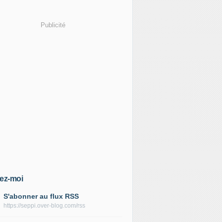
Publicité
ez-moi
S'abonner au flux RSS
https://seppi.over-blog.com/rss