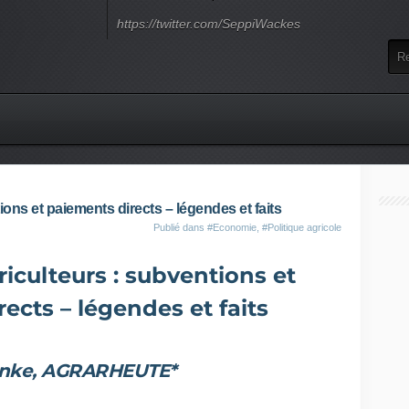
https://twitter.com/SeppiWackes
ions et paiements directs – légendes et faits
Publié dans
#Economie
,
#Politique agricole
riculteurs : subventions et
ects – légendes et faits
Zinke, AGRARHEUTE*