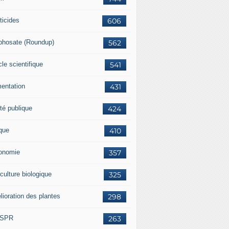
ticides
606
phosate (Roundup)
562
cle scientifique
541
mentation
431
té publique
424
ique
410
onomie
357
culture biologique
325
lioration des plantes
298
ISPR
263