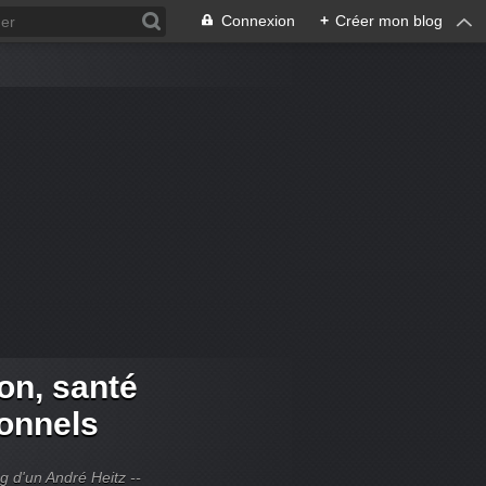
Connexion
+
Créer mon blog
ion, santé
ionnels
og d'un André Heitz --