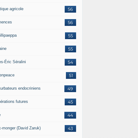
tique agricole
56
mences
56
illipaeppa
55
aine
55
es-Éric Séralini
54
enpeace
51
turbateurs endocriniens
49
érations futures
45
e
44
k-monger (David Zaruk)
43