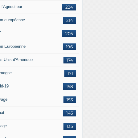
i l'Agriculteur
224
on européenne
214
T
205
on Européenne
196
ts-Unis d'Amérique
174
emagne
171
id-19
158
vage
153
mat
145
vage
135