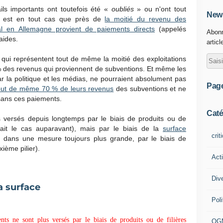
ils importants ont toutefois été «
oubliés
» ou n'ont tout
News
it est en tout cas que près de
la moitié du revenu des
ipal en Allemagne provient de paiements directs
(appelés
Abonn
aides.
articl
qui représentent tout de même la moitié des exploitations
 des revenus qui proviennent de subventions. Et même les
ar la politique et les médias, ne pourraient absolument pas
Pag
tout de même 70 % de leurs revenus
des subventions et ne
sans ces paiements.
Caté
 versés depuis longtemps par le biais de produits ou de
ait le cas auparavant), mais par le biais de la
surface
crit
 dans une mesure toujours plus grande, par le biais de
ème pilier).
Act
Div
a surface
Poli
nts ne sont plus versés par le biais de produits ou de filières
OG