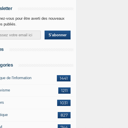
letter
ez-vous pour être averti des nouveaux
es publiés.
es
gories
ique de l'information
1441
ivisme
1211
ers
1031
tique
827
M
744