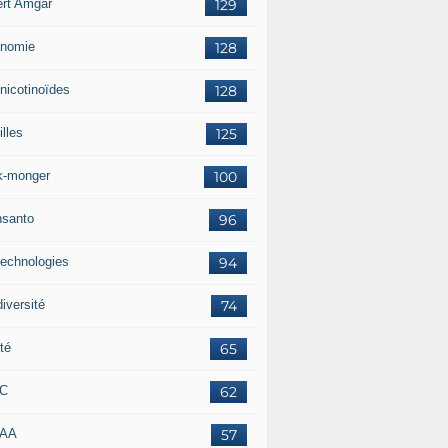
ert Amgar
129
nomie
128
nicotinoïdes
128
lles
125
k-monger
100
santo
96
technologies
94
iversité
74
té
65
RC
62
AAA
57