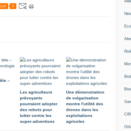
Alb
post
0
Néo
Eco
Abei
Ris
Mon
Bio
tête –
Biod
Les agriculteurs
Une démonstration
prévoyants
de vulgarisation
San
pourraient adopter
montre l'utilité des
des robots pour
drones dans les
CI
lutter contre les
exploitations
super-adventices
agricoles
IS