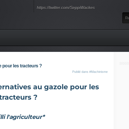
https://twitter.com/SeppiWackes
e pour les tracteurs ?
Publié dans
#Machinisme
ternatives au gazole pour les
tracteurs ?
li l'agriculteur*