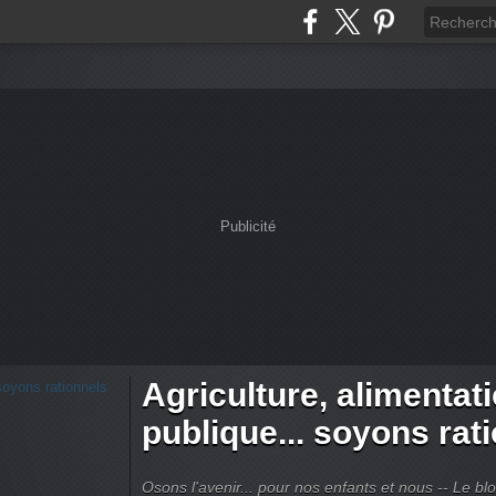
Publicité
Agriculture, alimentat
publique... soyons rat
Osons l'avenir... pour nos enfants et nous -- Le bl