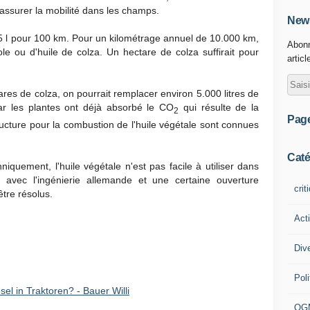
r assurer la mobilité dans les champs.
News
5,5 l pour 100 km. Pour un kilométrage annuel de 10.000 km,
Abonn
le ou d'huile de colza. Un hectare de colza suffirait pour
articl
tares de colza, on pourrait remplacer environ 5.000 litres de
ar les plantes ont déjà absorbé le CO
qui résulte de la
2
Pag
ructure pour la combustion de l'huile végétale sont connues
Caté
niquement, l'huile végétale n'est pas facile à utiliser dans
avec l'ingénierie allemande et une certaine ouverture
crit
tre résolus.
Act
Div
Poli
sel in Traktoren? - Bauer Willi
OG