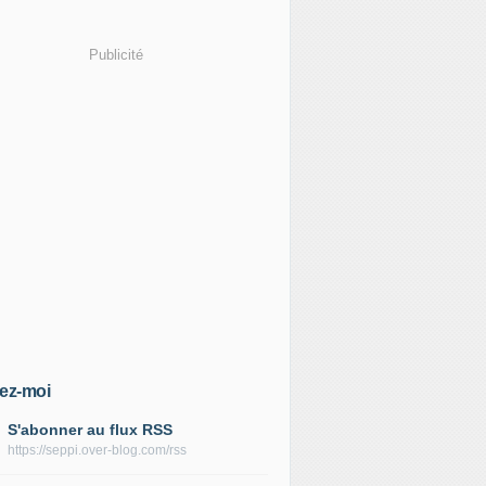
Publicité
ez-moi
S'abonner au flux RSS
https://seppi.over-blog.com/rss