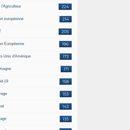
i l'Agriculteur
224
on européenne
214
T
205
on Européenne
196
ts-Unis d'Amérique
173
emagne
171
id-19
158
vage
153
mat
143
vage
135