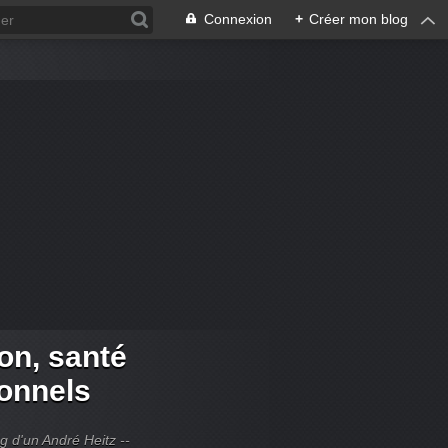
Connexion
+
Créer mon blog
ion, santé
ionnels
og d'un André Heitz --