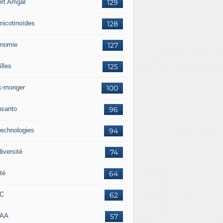
ert Amgar
129
nicotinoïdes
128
nomie
127
lles
125
k-monger
100
santo
96
technologies
94
iversité
74
té
64
RC
62
AAA
57