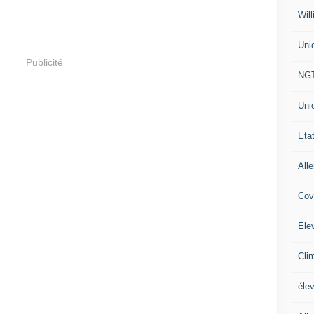
Will
Uni
Publicité
NG
Uni
Eta
All
Cov
Ele
Cli
éle