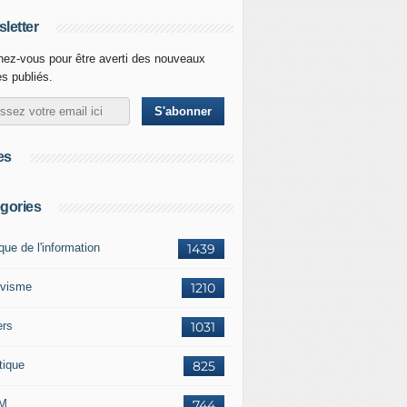
letter
ez-vous pour être averti des nouveaux
es publiés.
es
gories
ique de l'information
1439
ivisme
1210
ers
1031
tique
825
M
744