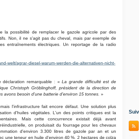
 la possibilité de remplacer le gazole agricole par des
tifs. Non, il ne s'agit pas du cheval, mais par exemple de
des entraînements électriques. Un reportage de la radio
and-welt/agrar-diesel-warum-werden-die-alternativen-nicht-
ne déclaration remarquable : «
La grande difficulté est de
ique Christoph Gröblinghoff, président de la direction de
us avons besoin d'une batterie d'environ 15 tonnes.
»
ais l'infrastructure fait encore défaut. Une solution plus
Suiv
sation d'huiles végétales. L'un des points critiques est la
entaires. Mais cette concurrence existait déjà avant
préindustrielle, on produisait du fourrage pour les chevaux
mmation d'environ 3.300 litres de gazole par an et un
c une teneur en huile d'environ 40 %, 2 hectares de colza