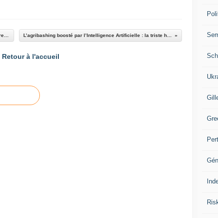
Poli
Se
Des microbes du cotonnier protègent les cultures contre un virus dévastateur
L’agribashing boosté par l’Intelligence Artificielle : la triste histoire de Christophe l’arboriculteur
Sch
Retour à l'accueil
Ukr
Gill
Gre
Per
Gén
Ind
Ris