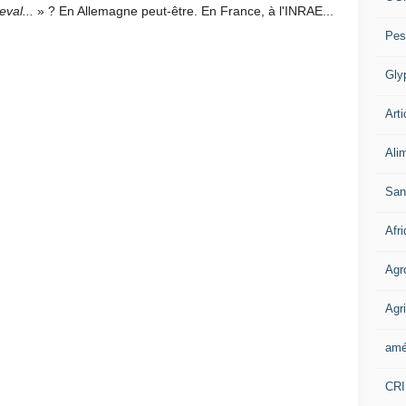
eval...
» ? En Allemagne peut-être. En France, à l'INRAE...
Pes
Gly
Arti
Ali
San
Afr
Agr
Agri
amé
CR