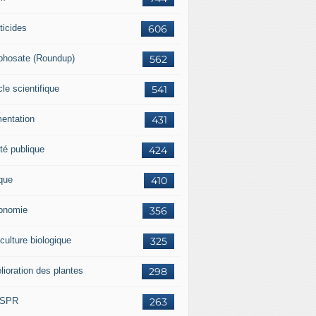
ticides
606
phosate (Roundup)
562
cle scientifique
541
mentation
431
té publique
424
ique
410
onomie
356
culture biologique
325
lioration des plantes
298
ISPR
263