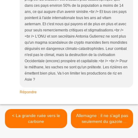
dans ces pays environ 50% de la population a moins de 14
ans, ce qui augure d'un avenir sinistre.<br /> Et tous ces pays
pointent à l'aide internationale tous les ans ad vitam
aeternam. Et c'est nous qui payons et de plus en plus et avec
pour seuls remerciements critiques et stigmatisations.<br />
<br /> L'ONU et son secrétaire Antonia Gutierrez ne sont plus
qu'un magma scandaleux de crypto marxistes tiers mondistes
déguisés en dangereux climato-catastrophistes. Leur combat
n'est pas le climat, mais la destruction de la civilisation
Occidentale (encore) prospère et capitaliste.<br /> <br /> Pour
le méthane, les vaches ne sont qu'un prétexte. Les rizières en
émettent bien plus. Va t-on limiter les productions de riz en
Asie ?
Répondre
< La grande ruée vers le
Allemagne : il ne s'agit pas
carbone
seulement du gazole
agricole... >