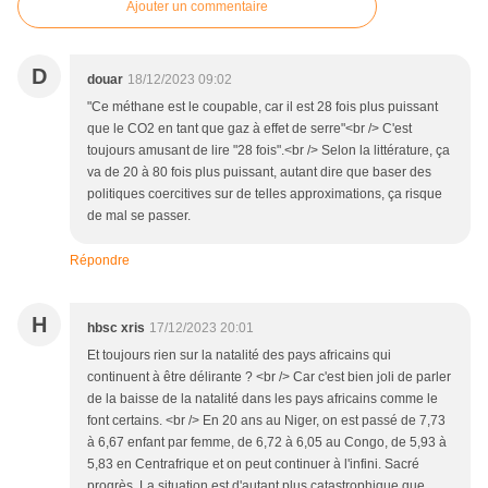
Ajouter un commentaire
D
douar
18/12/2023 09:02
"Ce méthane est le coupable, car il est 28 fois plus puissant
que le CO2 en tant que gaz à effet de serre"<br /> C'est
toujours amusant de lire "28 fois".<br /> Selon la littérature, ça
va de 20 à 80 fois plus puissant, autant dire que baser des
politiques coercitives sur de telles approximations, ça risque
de mal se passer.
Répondre
H
hbsc xris
17/12/2023 20:01
Et toujours rien sur la natalité des pays africains qui
continuent à être délirante ? <br /> Car c'est bien joli de parler
de la baisse de la natalité dans les pays africains comme le
font certains. <br /> En 20 ans au Niger, on est passé de 7,73
à 6,67 enfant par femme, de 6,72 à 6,05 au Congo, de 5,93 à
5,83 en Centrafrique et on peut continuer à l'infini. Sacré
progrès. La situation est d'autant plus catastrophique que