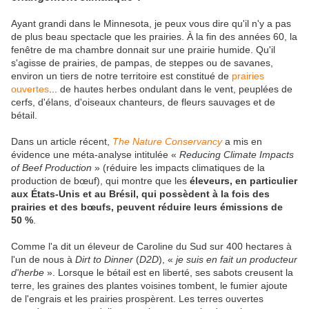
Ayant grandi dans le Minnesota, je peux vous dire qu'il n'y a pas
de plus beau spectacle que les prairies. À la fin des années 60, la
fenêtre de ma chambre donnait sur une prairie humide. Qu'il
s'agisse de prairies, de pampas, de steppes ou de savanes,
environ un tiers de notre territoire est constitué de
prairies
ouvertes
... de hautes herbes ondulant dans le vent, peuplées de
cerfs, d'élans, d'oiseaux chanteurs, de fleurs sauvages et de
bétail.
Dans un article récent,
The Nature Conservancy
a mis en
évidence une méta-analyse intitulée «
Reducing Climate Impacts
of Beef Production
» (réduire les impacts climatiques de la
production de bœuf), qui montre que les
éleveurs, en particulier
aux États-Unis et au Brésil, qui possèdent à la fois des
prairies et des bœufs, peuvent réduire leurs émissions de
50 %
.
Comme l'a dit un éleveur de Caroline du Sud sur 400 hectares à
l'un de nous à
Dirt to Dinner
(
D2D
),
«
je suis en fait un producteur
d'herbe
». Lorsque le bétail est en liberté, ses sabots creusent la
terre, les graines des plantes voisines tombent, le fumier ajoute
de l'engrais et les prairies prospèrent. Les terres ouvertes