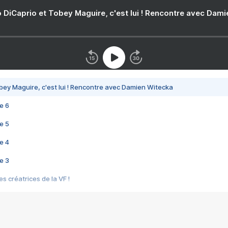
 DiCaprio et Tobey Maguire, c'est lui ! Rencontre avec Dam
bey Maguire, c'est lui ! Rencontre avec Damien Witecka
e 6
e 5
e 4
e 3
s créatrices de la VF !
e 2
e 1