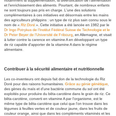
notamment la supplémentation, la diversification de l'alimentation
et l'enrichissement des aliments. Pourtant, de nombreux enfants
ne sont toujours pas pris en charge. L'une des solutions
complémentaires à ces initiatives est désormais entre les mains
des agriculteurs philippins : un type de riz plus sain connu sous le
nom de «
Riz Doré
». Cette initiative a été lancée en 1982 par le
Dr Ingo Potrykus de l'Institut Fédéral Suisse de Technologie et le
Dr Peter Beyer de l'Université de Fribourg
, en Allemagne, et visait
à lutter contre la carence en vitamine A en développant un type
de riz capable d'apporter de la vitamine A dans le régime
alimentaire.
Contribuer à la sécurité alimentaire et nutritionnelle
Les co-inventeurs ont depuis fait don de la technologie du Riz
Doré pour des raisons humanitaires.
Grâce au génie génétique
,
des gènes du maïs et d'une bactérie commune du sol ont été
exploités pour produire du bêta-carotène dans le grain de riz. Ce
bêta-carotène, converti en vitamine A par l'organisme, est le
même type de bêta-carotène que celui que l'on trouve dans les
légumes à feuilles vertes et de couleur jaune, dans les fruits de
couleur orange, ainsi que dans les compléments vitaminés et les