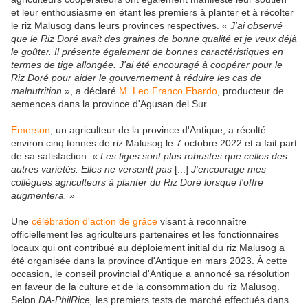
et leur enthousiasme en étant les premiers à planter et à récolter
le riz Malusog dans leurs provinces respectives. «
J'ai observé
que le Riz Doré avait des graines de bonne qualité et je veux déjà
le goûter. Il présente également de bonnes caractéristiques en
termes de tige allongée. J'ai été encouragé à coopérer pour le
Riz Doré pour aider le gouvernement à réduire les cas de
malnutrition
», a déclaré
M. Leo Franco Ebardo
, producteur de
semences dans la province d'Agusan del Sur.
Emerson
, un agriculteur de la province d'Antique, a récolté
environ cinq tonnes de riz Malusog le 7 octobre 2022 et a fait part
de sa satisfaction. «
Les tiges sont plus robustes que celles des
autres variétés. Elles ne versentt pas
[...]
J'encourage mes
collègues agriculteurs à planter du Riz Doré lorsque l'offre
augmentera.
»
Une
célébration d'action de grâce
visant à reconnaître
officiellement les agriculteurs partenaires et les fonctionnaires
locaux qui ont contribué au déploiement initial du riz Malusog a
été organisée dans la province d'Antique en mars 2023. À cette
occasion, le conseil provincial d'Antique a annoncé sa résolution
en faveur de la culture et de la consommation du riz Malusog.
Selon
DA-PhilRice,
les premiers tests de marché effectués dans