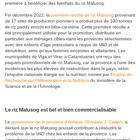
première à bénéficier des bienfaits du riz Malusog.
Fin décembre 2022, la
première récolte de riz Malusog
provenant
de 17 sites de production pionniers a produit plus de 100 tonnes
de riz paddy enrichi en bêta-carotène. Cette première récolte a
été principalement utilisée pour la promotion, distribuée en
particulier aux ménages cibles dans les provinces sélectionnées
avec des enfants d'âge préscolaire à risque de
VAD
et de
dénutrition, ainsi qu'aux femmes enceintes et allaitantes. Les
municipalités de Viga et Virac à Catanduanes ont reçu des
paquets promotionnels de riz Malusog, car la province a l'une des
incidences les plus élevées de malnutrition dans le pays, selon
l'enquête nationale élargie sur la nutrition menée par l'
Institut de
Recherche sur l'Alimentation et la Nutrition
du ministère de la
Science et de la tTchnologie.
Le riz Malusog est bel et bien commercialisable
Le
gouverneur de la province d'Antique, Rhodora J. Cadiao
, a
déclaré que le riz Malusog pouvait contribuer à résoudre le
problème de la
VAD
chez les enfants de la province. Les
agriculteurs coopérateurs ont également manifesté leur soutien