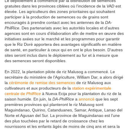
Le déploiement a commencé par la distribution de semences
gratuites dans les provinces ciblées où l'incidence de la
VAD
est
élevée. Les agriculteurs des zones prioritaires qui souhaitent
participer à la production de semences ou de grains sont
encouragés à prendre contact avec les antennes de la
DA-
PhilRice
. Des partenariats avec les autorités locales et d'autres
agences sont en cours d'élaboration afin de mettre en œuvre des
initiatives axées sur le marché et les programmes pour garantir
que le Riz Doré apportera des avantages significatifs en matière
de santé, en particulier à ceux qui en ont le plus besoin. D'autres
sites seront inclus dans le déploiement au fur et à mesure que
des semences seront disponibles.
En 2022, la plantation pilote de riz Malusog a commencé. Le
secrétaire du ministère de l'Agriculture, William Dar, a alors dirigé
la
cérémonie de remise des semences
de riz Malusog aux
cultivateurs et aux producteurs de la
station expérimentale
centrale de
PhilRice
à Nueva Ecija pour la plantation du riz de la
saison humide. En juin, la
DA-PhilRice
a
annoncé
que les sept
premières provinces qui planteront le riz Malusog sont
Maguindanao, Quirino, Catanduanes, Samar, Antique, Lanao del
Norte et Agusan del Sur. La province de Maguindanao est l'une
des plus touchées par le retard de croissance chez les
nourrissons et les enfants âgés de moins de cinq ans et sera la