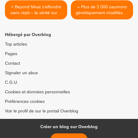
< Beyond Meat s'effondre
« Plus de 3 000 saumons
sans répit – la vérité sur le
génétiquement modifiés se
veggie boom
font la malle »... une infox
d'Ouest-France...
démontage >
Hébergé par Overblog
Top articles
Pages
Contact
Signaler un abus
C.G.U.
Cookies et données personnelles
Préférences cookies
Voir le profil de sur le portail Overblog
Créer un blog sur Overblog