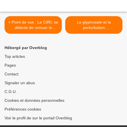
< Point de vue : Le CIRC se
Le glyphosate et la
délecte de remuer le
perturbation
couteau dans la plaie avec
endocrinienne : quo vadis
des données scientifiques
INRAE ? (Republié) >
insuffisantes pour
Hébergé par Overblog
l'aspartame
Top articles
Pages
Contact
Signaler un abus
C.G.U.
Cookies et données personnelles
Préférences cookies
Voir le profil de sur le portail Overblog