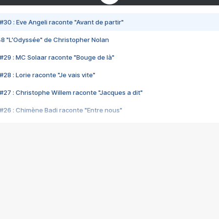
#30 : Eve Angeli raconte "Avant de partir"
48 "L'Odyssée" de Christopher Nolan
#29 : MC Solaar raconte "Bouge de là"
28 : Lorie raconte "Je vais vite"
#27 : Christophe Willem raconte "Jacques a dit"
#26 : Chimène Badi raconte "Entre nous"
#25 : Indochine raconte "3e sexe"
#24 : Zaho raconte "C'est chelou"
#23 : Patrick Bruel raconte "Au café des délices"
#22 : Kyo raconte "Le chemin"
#21 : Nolwenn Leroy raconte "Cassé"
#20 : Patrick Hernandez raconte "Born to be alive"