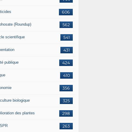
ticides
606
phosate (Roundup)
562
cle scientifique
541
mentation
431
té publique
424
ique
410
onomie
356
culture biologique
325
lioration des plantes
298
ISPR
263