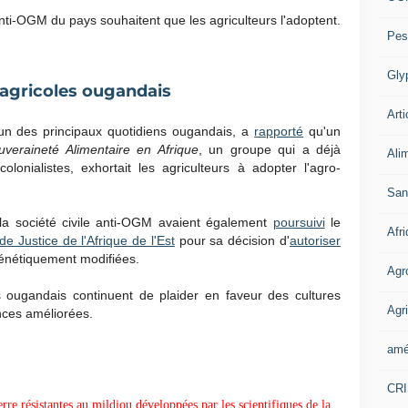
ti-OGM du pays souhaitent que les agriculteurs l'adoptent.
Pes
Gly
agricoles ougandais
Arti
l'un des principaux quotidiens ougandais, a
rapporté
qu'un
uveraineté Alimentaire en Afrique
, un groupe qui a déjà
Ali
ialistes, exhortait les agriculteurs à adopter l'agro-
San
 la société civile anti-OGM avaient également
poursuivi
le
Afr
de Justice de l'Afrique de l'Est
pour sa décision d'
autoriser
 génétiquement modifiées.
Agr
es ougandais continuent de plaider en faveur des cultures
Agri
ces améliorées.
amé
CR
re résistantes au mildiou développées par les scientifiques de la