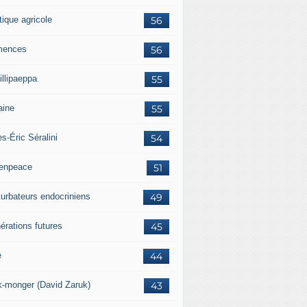
tique agricole
56
mences
56
illipaeppa
55
aine
55
es-Éric Séralini
54
enpeace
51
turbateurs endocriniens
49
érations futures
45
e
44
k-monger (David Zaruk)
43