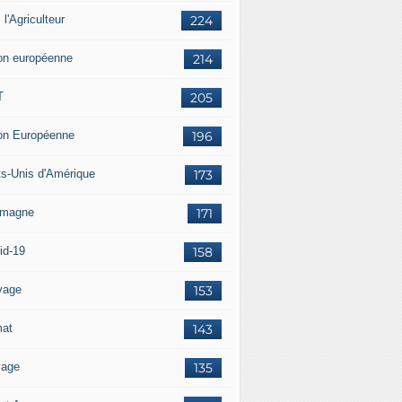
i l'Agriculteur
224
on européenne
214
T
205
on Européenne
196
ts-Unis d'Amérique
173
emagne
171
id-19
158
vage
153
mat
143
vage
135