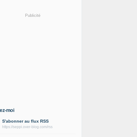
Publicité
ez-moi
S'abonner au flux RSS
https://seppi.over-blog.com/rss