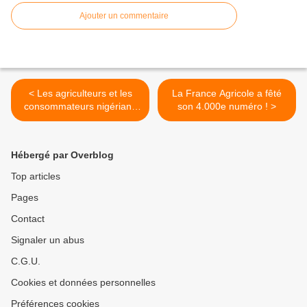
Ajouter un commentaire
< Les agriculteurs et les
La France Agricole a fêté
consommateurs nigérians
son 4.000e numéro ! >
saluent le niébé
génétiquement modifié à
haut rendement, qui a
Hébergé par Overblog
transformé les moyens de
subsistance et apporté la
Top articles
sécurité alimentaire
Pages
Contact
Signaler un abus
C.G.U.
Cookies et données personnelles
Préférences cookies