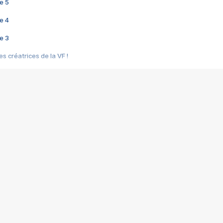
e 5
e 4
e 3
s créatrices de la VF !
e 2
e 1
e Mektoub My Love arrive enfin ! Rencontre avec Shaïn Boumedine et Sal
i : après Toni en famille
elle réalise le bouleversant Dites lui que je l'aime
ais ! Rencontre autour de Vie privée de Rebecca Zlotowski
 de Marguerite, Grave... Rencontre avec Ella Rumpf
 Les Rêveurs, un film intime sur la santé mentale
a avec un film sur le mouvement des Gilets jaunes