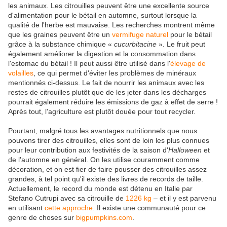
les animaux. Les citrouilles peuvent être une excellente source
d'alimentation pour le bétail en automne, surtout lorsque la
qualité de l'herbe est mauvaise. Les recherches montrent même
que les graines peuvent être un
vermifuge naturel
pour le bétail
grâce à la substance chimique «
cucurbitacine
». Le fruit peut
également améliorer la digestion et la consommation dans
l'estomac du bétail ! Il peut aussi être utilisé dans l'
élevage de
volailles
, ce qui permet d'éviter les problèmes de minéraux
mentionnés ci-dessus. Le fait de nourrir les animaux avec les
restes de citrouilles plutôt que de les jeter dans les décharges
pourrait également réduire les émissions de gaz à effet de serre !
Après tout, l'agriculture est plutôt douée pour tout recycler.
Pourtant, malgré tous les avantages nutritionnels que nous
pouvons tirer des citrouilles, elles sont de loin les plus connues
pour leur contribution aux festivités de la saison d'
Halloween
et
de l'automne en général. On les utilise couramment comme
décoration, et on est fier de faire pousser des citrouilles assez
grandes, à tel point qu'il existe des livres de records de taille.
Actuellement, le record du monde est détenu en Italie par
Stefano Cutrupi avec sa citrouille de
1226 kg
– et il y est parvenu
en utilisant
cette approche
. Il existe une communauté pour ce
genre de choses sur
bigpumpkins.com
.