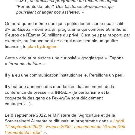
2030
", un ambitieux programme de recherche appelé
"
Ferments du futur
". Des bactéries alimentaires qui
pourraient changer nos assiettes.
»
On aura quand même quelques petits doutes sur le qualificatif
d'«
ambitieux
» donné à un programme qui combine 50 millions
d'euros de l'État et 50 millions du privé. C'est peu par rapport, par
exemple, au financement de ce qui nous semble un gouffre
financier, le
plan hydrogène
.
Cette vidéo aura suscité une curiosité « googlesque ». Tapons
«
ferments du futur
»...
Il y a eu une communication institutionnelle. Persiflons un peu.
Il y eut une annonce des
mondanités du lancement, de la
conférence de presse «
à
INRAE » (le barbarisme et la
coquetterie des gens de l'ex-
INRA
sont décidément
contagieux...).
Le 8 septembre 2022, le Ministère de l'Agriculture et de la
Souveraineté Alimentaire diffusait un programme dans «
Lundi
12 septembre 2022 - France 2030 : Lancement du "Grand Défi
Ferments du Futur"
».