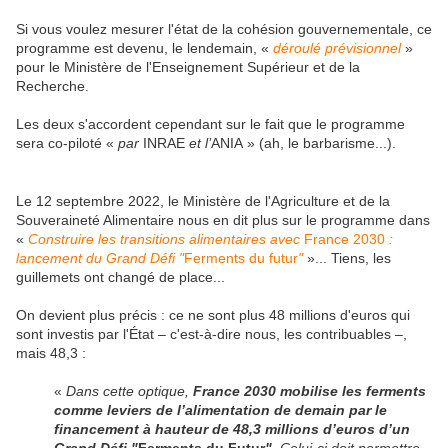
Si vous voulez mesurer l'état de la cohésion gouvernementale, ce
programme est devenu, le lendemain, «
déroulé prévisionnel
»
pour l
e Ministère de l'Enseignement Supérieur et de la
Recherche.
Les deux s'accordent cependant sur le fait que le programme
sera
co-piloté «
par
INRAE
et l’
ANIA
» (ah, le barbarisme...).
L
e 12 septembre 2022, le Ministère de l'Agriculture et de la
Souveraineté Alimentaire
nous en dit plus sur le programme dans
«
Construire les transitions alimentaires avec
France 2030
:
lancement du Grand Défi "
Ferments du futur
"
»... Tiens, les
guillemets ont changé de place...
On devient plus précis : ce ne sont plus 48 millions d'euros qui
sont investis par l'État – c'est-à-dire nous, les contribuables –,
mais 48,3 :
«
Dans cette optique,
France 2030 mobilise les ferments
comme leviers de l’alimentation de demain par le
financement à hauteur de 48,3 millions d’euros d’un
Grand Défi "
Ferments du Futur
"
. Celui-ci doit permettre