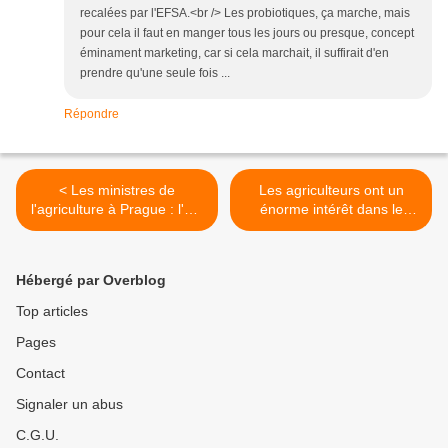
recalées par l'EFSA.<br /> Les probiotiques, ça marche, mais
pour cela il faut en manger tous les jours ou presque, concept
éminament marketing, car si cela marchait, il suffirait d'en
prendre qu'une seule fois ...
Répondre
< Les ministres de
Les agriculteurs ont un
l'agriculture à Prague : l'UE
énorme intérêt dans le
doit renforcer la sécurité
commerce mondial >
alimentaire, améliorer la
durabilité de l'agriculture et
Hébergé par Overblog
promouvoir l'utilisation de
techniques modernes
Top articles
Pages
Contact
Signaler un abus
C.G.U.