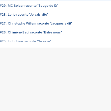
#29 : MC Solaar raconte "Bouge de là"
28 : Lorie raconte "Je vais vite"
#27 : Christophe Willem raconte "Jacques a dit"
#26 : Chimène Badi raconte "Entre nous"
#25 : Indochine raconte "3e sexe"
#24 : Zaho raconte "C'est chelou"
#23 : Patrick Bruel raconte "Au café des délices"
#22 : Kyo raconte "Le chemin"
#21 : Nolwenn Leroy raconte "Cassé"
#20 : Patrick Hernandez raconte "Born to be alive"
#19 : Lorie raconte "Près de moi"
#18 : Michael Jones raconte "A nos actes manqués" (avec Jean-Jacque