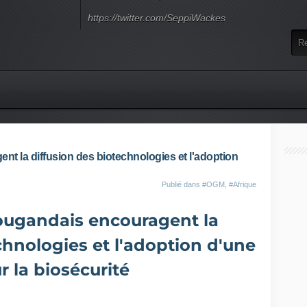
https://twitter.com/SeppiWackes
t la diffusion des biotechnologies et l'adoption
Publié dans
#OGM
,
#Afrique
ougandais encouragent la
chnologies et l'adoption d'une
ur la biosécurité