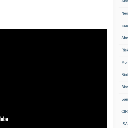
Alb
Néo
Eco
Abei
Ris
Mon
Bio
Biod
San
CI
IS