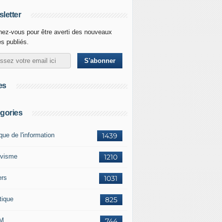
letter
ez-vous pour être averti des nouveaux
es publiés.
es
gories
ique de l'information
1439
ivisme
1210
ers
1031
tique
825
M
744