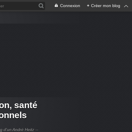
Connexion
+
Créer mon blog
ion, santé
ionnels
og d'un André Heitz --