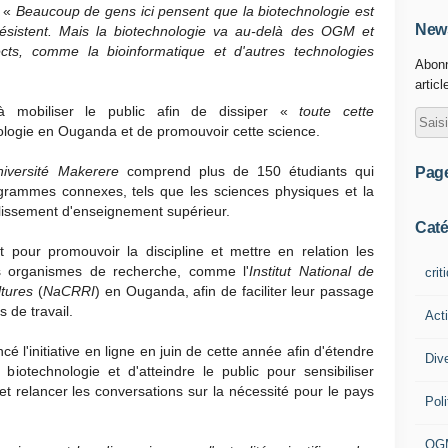
. «
Beaucoup de gens ici pensent que la biotechnologie est
News
istent. Mais la biotechnologie va au-delà des OGM et
s, comme la bioinformatique et d'autres technologies
Abonn
articl
e à mobiliser le public afin de dissiper «
toute cette
ologie en Ouganda et de promouvoir cette science.
niversité Makerere
comprend plus de 150 étudiants qui
Pag
ogrammes connexes, tels que les sciences physiques et la
ablissement d'enseignement supérieur.
Caté
 pour promouvoir la discipline et mettre en relation les
es organismes de recherche, comme l'
Institut National de
crit
tures
(
NaCRRI
) en Ouganda, afin de faciliter leur passage
 de travail.
Act
cé l'initiative en ligne en juin de cette année afin d'étendre
Div
biotechnologie et d'atteindre le public pour sensibiliser
t relancer les conversations sur la nécessité pour le pays
Poli
OG