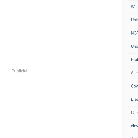
Will
Uni
NG
Uni
Eta
Publicité
All
Cov
Ele
Cli
éle