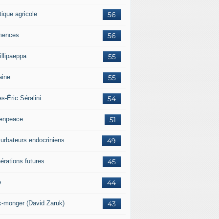
tique agricole
56
mences
56
illipaeppa
55
aine
55
es-Éric Séralini
54
enpeace
51
turbateurs endocriniens
49
érations futures
45
e
44
k-monger (David Zaruk)
43