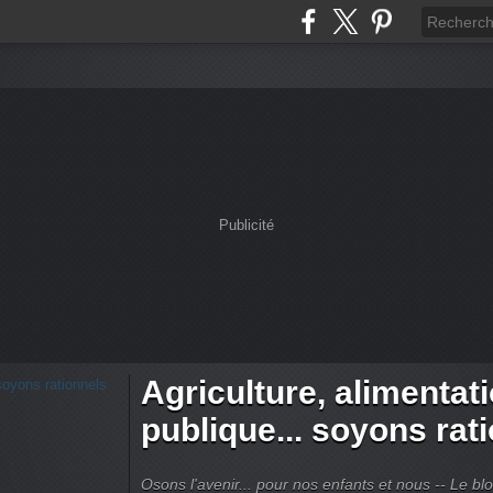
Publicité
Agriculture, alimentat
publique... soyons rat
Osons l'avenir... pour nos enfants et nous -- Le bl