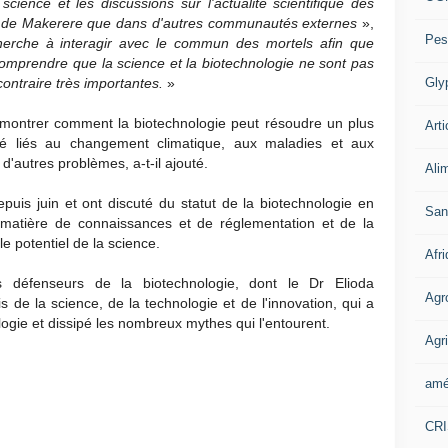
science et les discussions sur l'actualité scientifique des
sité de Makerere que dans d'autres communautés externes
»,
Pes
 cherche à interagir avec le commun des mortels afin que
omprendre que la science et la biotechnologie ne sont pas
Gly
ontraire très importantes.
»
montrer comment la biotechnologie peut résoudre un plus
Arti
é liés au changement climatique, aux maladies et aux
à d'autres problèmes, a-t-il ajouté.
Ali
puis juin et ont discuté du statut de la biotechnologie en
San
matière de connaissances et de réglementation et de la
le potentiel de la science.
Afr
rs défenseurs de la biotechnologie, dont le Dr Elioda
Agr
de la science, de la technologie et de l'innovation, qui a
ogie et dissipé les nombreux mythes qui l'entourent.
Agri
amé
CR