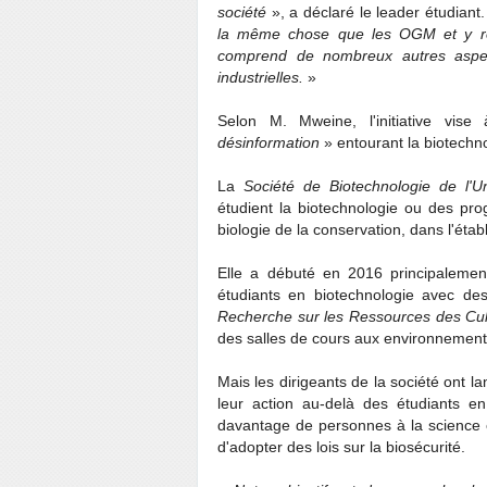
société
», a déclaré le leader étudiant
la même chose que les OGM et y rés
comprend de nombreux autres aspect
industrielles.
»
Selon M. Mweine, l'initiative vis
désinformation
» entourant la biotechn
La
Société de Biotechnologie de l'U
étudient la biotechnologie ou des pr
biologie de la conservation, dans l'ét
Elle a débuté en 2016 principalement
étudiants en biotechnologie avec d
Recherche sur les Ressources des Cul
des salles de cours aux environnements
Mais les dirigeants de la société ont lan
leur action au-delà des étudiants en 
davantage de personnes à la science e
d'adopter des lois sur la biosécurité.