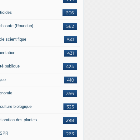
ticides
606
phosate (Roundup)
562
cle scientifique
541
mentation
431
té publique
424
ique
410
onomie
356
culture biologique
325
lioration des plantes
298
ISPR
263