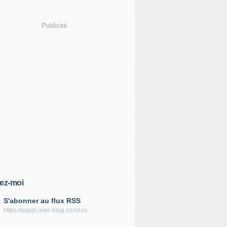
Publicité
ez-moi
S'abonner au flux RSS
https://seppi.over-blog.com/rss