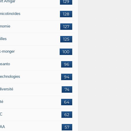
ert Amgar
129
nicotinoïdes
128
nomie
127
lles
125
k-monger
100
santo
96
technologies
94
iversité
74
té
64
RC
62
AAA
57