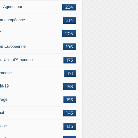
i l'Agriculteur
224
on européenne
214
T
205
on Européenne
196
ts-Unis d'Amérique
173
emagne
171
id-19
158
vage
153
mat
143
vage
135