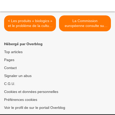
< Les produits « biologics »
La Commission
et le problème de la culture
européenne consulte sur
du culte
les « OGM » et « NGT »...
les Verts/ALE du Parlement
européen saBOTent >
Hébergé par Overblog
Top articles
Pages
Contact
Signaler un abus
C.G.U.
Cookies et données personnelles
Préférences cookies
Voir le profil de sur le portail Overblog