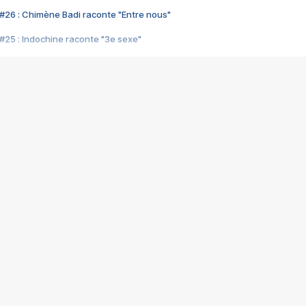
#26 : Chimène Badi raconte "Entre nous"
#25 : Indochine raconte "3e sexe"
#24 : Zaho raconte "C'est chelou"
#23 : Patrick Bruel raconte "Au café des délices"
#22 : Kyo raconte "Le chemin"
#21 : Nolwenn Leroy raconte "Cassé"
#20 : Patrick Hernandez raconte "Born to be alive"
#19 : Lorie raconte "Près de moi"
#18 : Michael Jones raconte "A nos actes manqués" (avec Jean-Jacque
#17 : Khaled raconte "Aïcha"
#16 : Corneille raconte "Parce qu'on vient de loin"
#15 : Indochine raconte "L'aventurier"