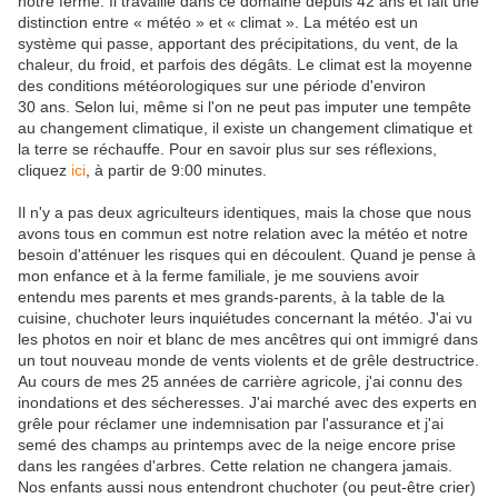
notre ferme. Il travaille dans ce domaine depuis 42 ans et fait une
distinction entre « météo » et « climat ». La météo est un
système qui passe, apportant des précipitations, du vent, de la
chaleur, du froid, et parfois des dégâts. Le climat est la moyenne
des conditions météorologiques sur une période d'environ
30 ans. Selon lui, même si l'on ne peut pas imputer une tempête
au changement climatique, il existe un changement climatique et
la terre se réchauffe. Pour en savoir plus sur ses réflexions,
cliquez
ici
, à partir de 9:00 minutes.
Il n'y a pas deux agriculteurs identiques, mais la chose que nous
avons tous en commun est notre relation avec la météo et notre
besoin d'atténuer les risques qui en découlent. Quand je pense à
mon enfance et à la ferme familiale, je me souviens avoir
entendu mes parents et mes grands-parents, à la table de la
cuisine, chuchoter leurs inquiétudes concernant la météo. J'ai vu
les photos en noir et blanc de mes ancêtres qui ont immigré dans
un tout nouveau monde de vents violents et de grêle destructrice.
Au cours de mes 25 années de carrière agricole, j'ai connu des
inondations et des sécheresses. J'ai marché avec des experts en
grêle pour réclamer une indemnisation par l'assurance et j'ai
semé des champs au printemps avec de la neige encore prise
dans les rangées d'arbres. Cette relation ne changera jamais.
Nos enfants aussi nous entendront chuchoter (ou peut-être crier)