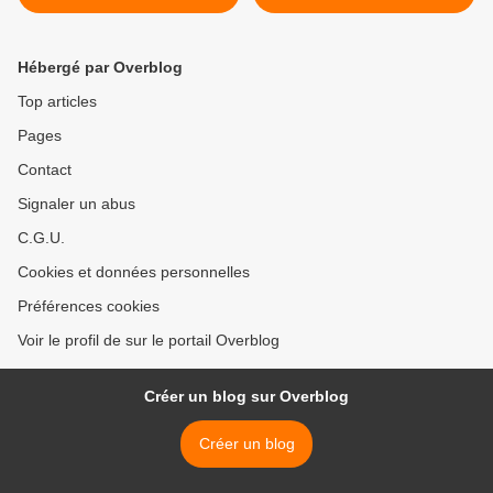
les « OGM » et « NGT »...
défis mondiaux >
les Verts/ALE du Parlement
européen saBOTent
Hébergé par Overblog
Top articles
Pages
Contact
Signaler un abus
C.G.U.
Cookies et données personnelles
Préférences cookies
Voir le profil de sur le portail Overblog
Créer un blog sur Overblog
Créer un blog