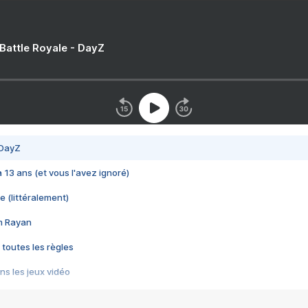
 Battle Royale - DayZ
 DayZ
 a 13 ans (et vous l'avez ignoré)
e (littéralement)
im Rayan
 toutes les règles
s les jeux vidéo
us choquant de Rockstar ? - Le scandale BULLY