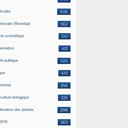
ticides
606
phosate (Roundup)
562
cle scientifique
541
mentation
431
té publique
424
ique
410
onomie
356
culture biologique
325
lioration des plantes
298
ISPR
263