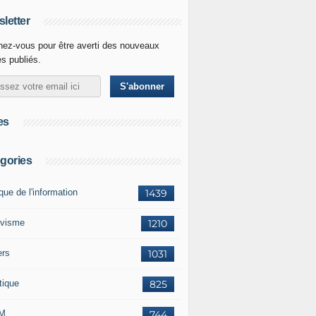
letter
ez-vous pour être averti des nouveaux
es publiés.
es
gories
ique de l'information
1439
ivisme
1210
ers
1031
tique
825
M
744