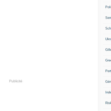
Poli
Se
Sch
Ukr
Gill
Gre
Per
Publicité
Gén
Ind
Ris