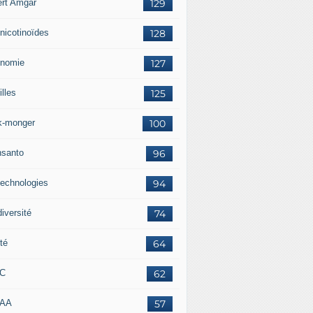
ert Amgar
129
nicotinoïdes
128
nomie
127
lles
125
k-monger
100
santo
96
technologies
94
iversité
74
té
64
RC
62
AAA
57