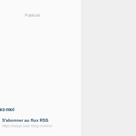
Publicité
ez-moi
S'abonner au flux RSS
https://seppi.over-blog.com/rss