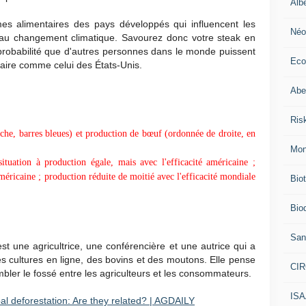
Alb
s alimentaires des pays développés qui influencent les
Néo
s au changement climatique. Savourez donc votre steak en
robabilité que d'autres personnes dans le monde puissent
Eco
taire comme celui des États-Unis.
Abei
Ris
che, barres bleues) et production de bœuf (ordonnée de droite, en
Mon
situation à production égale, mais avec l'efficacité américaine ;
méricaine ; production réduite de moitié avec l'efficacité mondiale
Bio
Biod
San
st une agricultrice, une conférencière et une autrice qui a
s cultures en ligne, des bovins et des moutons. Elle pense
CI
mbler le fossé entre les agriculteurs et les consommateurs.
IS
al deforestation: Are they related? | AGDAILY