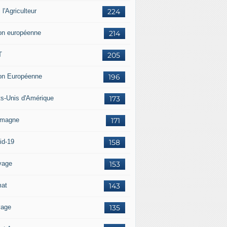
i l'Agriculteur
224
on européenne
214
T
205
on Européenne
196
ts-Unis d'Amérique
173
emagne
171
id-19
158
vage
153
mat
143
vage
135