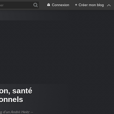
Connexion
+
Créer mon blog
ion, santé
ionnels
og d'un André Heitz --