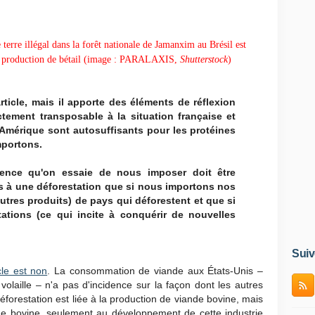
terre illégal dans la forêt nationale de Jamanxim au Brésil est
 la production de bétail (image : PARALAXIS,
Shutterstock
)
ticle, mais il apporte des éléments de réflexion
ectement transposable à la situation française et
'Amérique sont autosuffisants pour les protéines
mportons.
ience qu'on essaie de nous imposer doit être
s à une déforestation que si nous importons nos
autres produits) de pays qui déforestent et que si
tions (ce qui incite à conquérir de nouvelles
Suiv
cle est non
. La consommation de viande aux États-Unis –
volaille – n'a pas d'incidence sur la façon dont les autres
éforestation est liée à la production de viande bovine, mais
de bovine, seulement au développement de cette industrie