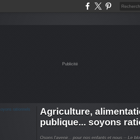
Publicité
Agriculture, alimentat
publique... soyons rat
Osons l'avenir... pour nos enfants et nous -- Le bl