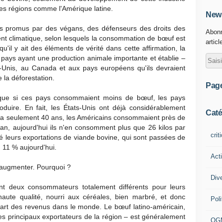
es régions comme l'Amérique latine.
News
s promus par des végans, des défenseurs des droits des
Abonn
t climatique, selon lesquels la consommation de bœuf est
articl
 qu'il y ait des éléments de vérité dans cette affirmation, la
es pays ayant une production animale importante et établie –
s-Unis, au Canada et aux pays européens qu'ils devraient
 la déforestation.
Pag
 que si ces pays consommaient moins de bœuf, les pays
oduire. En fait, les États-Unis ont déjà considérablement
Caté
y a seulement 40 ans, les Américains consommaient près de
an, aujourd'hui ils n'en consomment plus que 26 kilos par
crit
leurs exportations de viande bovine, qui sont passées de
 11 % aujourd'hui.
Act
à augmenter. Pourquoi ?
Div
ont deux consommateurs totalement différents pour leurs
aute qualité, nourri aux céréales, bien marbré, et donc
Poli
upart des revenus dans le monde. Le bœuf latino-américain,
 des principaux exportateurs de la région – est généralement
OG