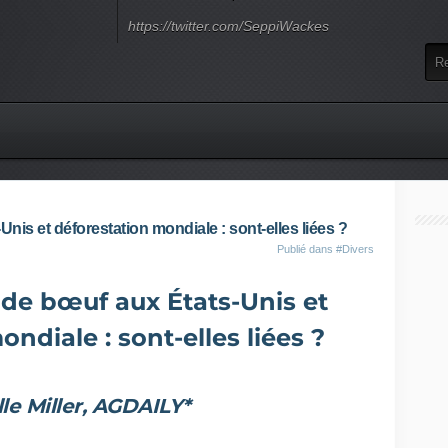
https://twitter.com/SeppiWackes
s et déforestation mondiale : sont-elles liées ?
Publié dans
#Divers
e bœuf aux États-Unis et
ndiale : sont-elles liées ?
le Miller, AGDAILY*