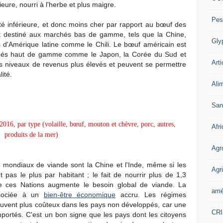
eure, nourri à l'herbe et plus maigre.
Pes
é inférieure, et donc moins cher par rapport au bœuf des
nt destiné aux marchés bas de gamme, tels que la Chine,
Gly
ys d'Amérique latine comme le Chili. Le bœuf américain est
hés haut de gamme comme le Japon, la Corée du Sud et
Arti
 niveaux de revenus plus élevés et peuvent se permettre
ité.
Ali
San
2016, par type (volaille, bœuf, mouton et chèvre, porc, autres,
Afr
produits de la mer)
Agr
mondiaux de viande sont la Chine et l'Inde, même si les
Agri
as le plus par habitant ; le fait de nourrir plus de 1,3
e ces Nations augmente le besoin global de viande. La
amé
sociée à un
bien-être économique
accru. Les régimes
souvent plus coûteux dans les pays non développés, car une
CR
mportés. C'est un bon signe que les pays dont les citoyens