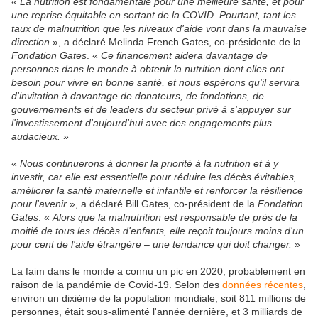
«
La nutrition est fondamentale pour une meilleure santé, et pour
une reprise équitable en sortant de la COVID. Pourtant, tant les
taux de malnutrition que les niveaux d'aide vont dans la mauvaise
direction
», a déclaré Melinda French Gates, co-présidente de la
Fondation Gates
. «
Ce financement aidera davantage de
personnes dans le monde à obtenir la nutrition dont elles ont
besoin pour vivre en bonne santé, et nous espérons qu'il servira
d'invitation à davantage de donateurs, de fondations, de
gouvernements et de leaders du secteur privé à s'appuyer sur
l'investissement d'aujourd'hui avec des engagements plus
audacieux.
»
«
Nous continuerons à donner la priorité à la nutrition et à y
investir, car elle est essentielle pour réduire les décès évitables,
améliorer la santé maternelle et infantile et renforcer la résilience
pour l'avenir
», a déclaré Bill Gates, co-président de la
Fondation
Gates
. «
Alors que la malnutrition est responsable de près de la
moitié de tous les décès d'enfants, elle reçoit toujours moins d'un
pour cent de l'aide étrangère – une tendance qui doit changer.
»
La faim dans le monde a connu un pic en 2020, probablement en
raison de la pandémie de Covid-19. Selon des
données récentes
,
environ un dixième de la population mondiale, soit 811 millions de
personnes, était sous-alimenté l'année dernière, et 3 milliards de