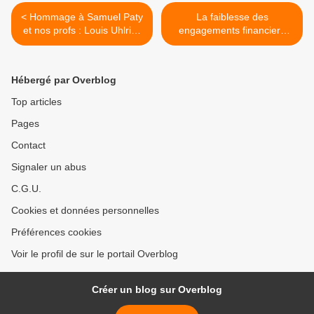
< Hommage à Samuel Paty
La faiblesse des
et nos profs : Louis Uhlrich
engagements financiers
(1925-2008)
jette le doute sur les
objectifs du Sommet des
Nations Unies sur les
Hébergé par Overblog
Systèmes Alimentaires >
Top articles
Pages
Contact
Signaler un abus
C.G.U.
Cookies et données personnelles
Préférences cookies
Voir le profil de sur le portail Overblog
Créer un blog sur Overblog