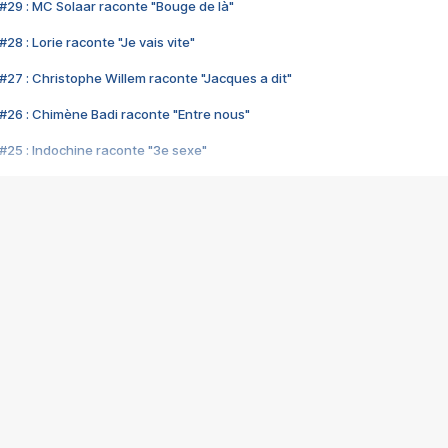
#29 : MC Solaar raconte "Bouge de là"
28 : Lorie raconte "Je vais vite"
#27 : Christophe Willem raconte "Jacques a dit"
#26 : Chimène Badi raconte "Entre nous"
#25 : Indochine raconte "3e sexe"
#24 : Zaho raconte "C'est chelou"
#23 : Patrick Bruel raconte "Au café des délices"
#22 : Kyo raconte "Le chemin"
#21 : Nolwenn Leroy raconte "Cassé"
#20 : Patrick Hernandez raconte "Born to be alive"
#19 : Lorie raconte "Près de moi"
#18 : Michael Jones raconte "A nos actes manqués" (avec Jean-Jacque
#17 : Khaled raconte "Aïcha"