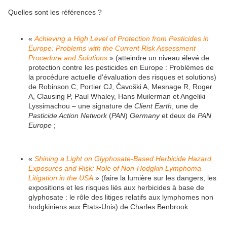
Quelles sont les références ?
«
Achieving a High Level of Protection from Pesticides in
Europe: Problems with the Current Risk Assessment
Procedure and Solutions
» (atteindre un niveau élevé de
protection contre les pesticides en Europe : Problèmes de
la procédure actuelle d'évaluation des risques et solutions)
de Robinson C, Portier CJ, Čavoški A, Mesnage R, Roger
A, Clausing P, Paul Whaley, Hans Muilerman et Angeliki
Lyssimachou – une signature de
Client Earth
, une de
Pasticide Action Network
(
PAN
)
Germany
et deux de
PAN
Europe
;
«
Shining a Light on Glyphosate-Based Herbicide Hazard,
Exposures and Risk: Role of Non-Hodgkin Lymphoma
Litigation in the USA
» (faire la lumière sur les dangers, les
expositions et les risques liés aux herbicides à base de
glyphosate : le rôle des litiges relatifs aux lymphomes non
hodgkiniens aux États-Unis) de Charles Benbrook
.