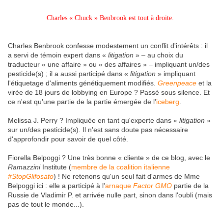
Charles « Chuck » Benbrook est tout à droite.
Charles Benbrook confesse modestement un conflit d'intérêts : il
a servi de témoin expert dans «
litigation
» – au choix du
traducteur « une affaire » ou « des affaires » – impliquant un/des
pesticide(s) ; il a aussi participé dans «
litigation
» impliquant
l'étiquetage d'aliments génétiquement modifiés.
Greenpeace
et la
virée de 18 jours de lobbying en Europe ? Passé sous silence. Et
ce n'est qu'une partie de la partie émergée de l'
iceberg
.
Melissa J. Perry ? Impliquée en tant qu'experte dans «
litigation
»
sur un/des pesticide(s). Il n'est sans doute pas nécessaire
d'approfondir pour savoir de quel côté.
Fiorella Belpoggi ? Une très bonne « cliente » de ce blog, avec le
Ramazzini
Institute (
membre de la coalition italienne
#StopGlifosato
) ! Ne retenons qu'un seul fait d'armes de Mme
Belpoggi ici : elle a participé à l'
arnaque
Factor GMO
partie de la
Russie de Vladimir P. et arrivée nulle part, sinon dans l'oubli (mais
pas de tout le monde...).