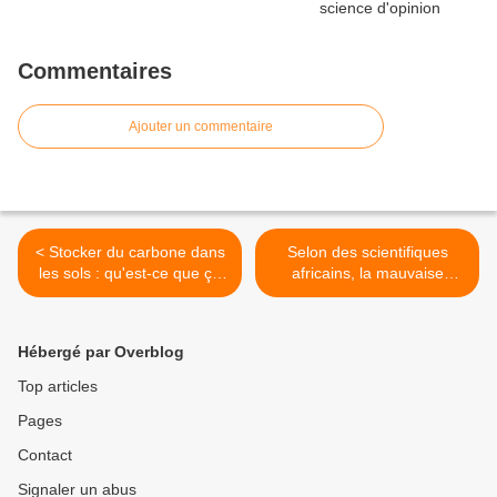
Commentaires
Ajouter un commentaire
< Stocker du carbone dans
Selon des scientifiques
les sols : qu'est-ce que ça
africains, la mauvaise
rapporte ? Combien ça
presse et des allégations
coûte ?
fantaisistes ont injustement
ralenti les cultures GM sur
Hébergé par Overblog
le continent >
Top articles
Pages
Contact
Signaler un abus