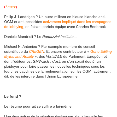
(
Source
)
Philip J. Landrigan ? Un autre militant en blouse blanche anti-
OGM et anti-pesticides
activement impliqué dans les campagnes
de lobbying
, en faisant parfois équipe avec Charles Benbrook.
Daniele Mandrioli ? Le
Ramazzini Institute
...
Michael N. Antoniou ? Par exemple membre du conseil
scientifique du
CRIIGEN
. Et encore contributeur à «
Gene Editing
Myths and Reality
», des
Verts/ALE
du Parlement Européen et
dont l'éditeur est
GMWatch
; c'est, on s'en serait douté, un
plaidoyer pour faire passer les nouvelles techniques sous les
fourches caudines de la réglementation sur les OGM, autrement
dit, de les interdire dans l'Union Européenne.
Le fond ?
Le résumé pourrait se suffire à lui-même.
Une description de la situation dystopique, dans laquelle les