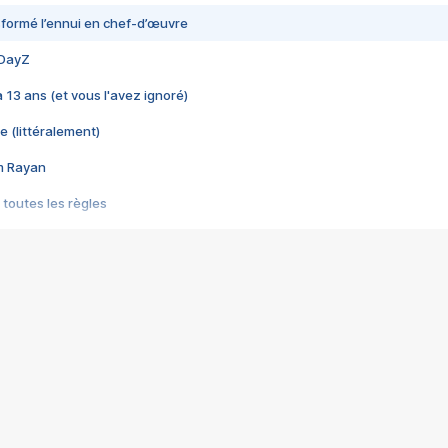
nsformé l’ennui en chef-d’œuvre
 DayZ
 a 13 ans (et vous l'avez ignoré)
e (littéralement)
im Rayan
 toutes les règles
s les jeux vidéo
us choquant de Rockstar ? - Le scandale BULLY
e plus moche de Steam
du RÊVE tourne au CAUCHEMAR
pendant 8 heures
it… à tort