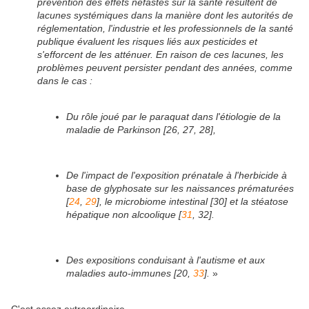
prévention des effets néfastes sur la santé résultent de
lacunes systémiques dans la manière dont les autorités de
réglementation, l'industrie et les professionnels de la santé
publique évaluent les risques liés aux pesticides et
s'efforcent de les atténuer. En raison de ces lacunes, les
problèmes peuvent persister pendant des années, comme
dans le cas :
Du rôle joué par le paraquat dans l'étiologie de la
maladie de Parkinson [26, 27, 28],
De l'impact de l'exposition prénatale à l'herbicide à
base de glyphosate sur les naissances prématurées
[
24
,
29
], le microbiome intestinal [30] et la stéatose
hépatique non alcoolique [
31
, 32].
Des expositions conduisant à l'autisme et aux
maladies auto-immunes [20,
33
].
»
C'est assez extraordinaire.