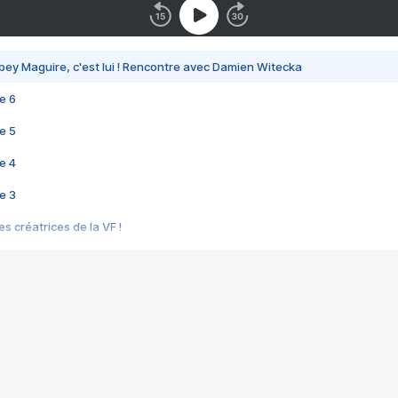
bey Maguire, c'est lui ! Rencontre avec Damien Witecka
e 6
e 5
e 4
e 3
s créatrices de la VF !
e 2
e 1
e Mektoub My Love arrive enfin ! Rencontre avec Shaïn Boumedine et Sal
i : après Toni en famille
elle réalise le bouleversant Dites lui que je l'aime