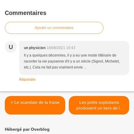
Commentaires
Ajouter un commentaire
U
un physicien
16/08/2021 10:43
Il y a quelques décennies, il y a eu une mode littéraire de
raconter la vie paysanne d'il y a un siècle (Signol, Michelet,
etc.). Cela ne fait pas vraiment envie ...
Répondre
< Le scandale de la fraise
Les petits exploitants
produisent un tiers de la
nourriture mondiale, mais
moins de la moitié de ce
que prétendent de
Hébergé par Overblog
nombreux gros titres >