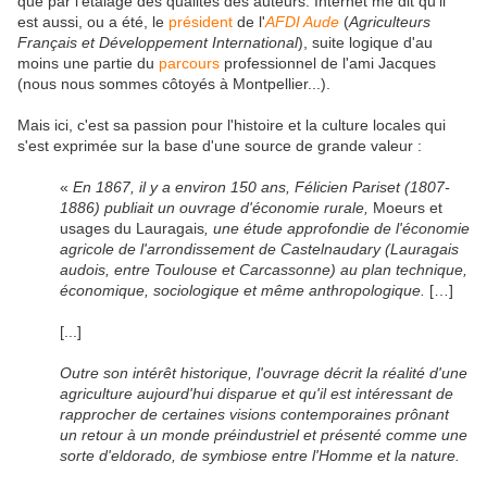
que par l'étalage des qualités des auteurs. Internet me dit qu'il
est aussi, ou a été, le
président
de l'
AFDI Aude
(
Agriculteurs
Français et Développement International
), suite logique d'au
moins une partie du
parcours
professionnel de l'ami Jacques
(nous nous sommes côtoyés à Montpellier...).
Mais ici, c'est sa passion pour l'histoire et la culture locales qui
s'est exprimée sur la base d'une source de grande valeur :
«
En 1867, il y a environ 150 ans, Félicien Pariset (1807-
1886) publiait un ouvrage d'économie rurale,
Moeurs et
usages du Lauragais
, une étude approfondie de l'économie
agricole de l'arrondissement de Castelnaudary (Lauragais
audois, entre Toulouse et Carcassonne) au plan technique,
économique, sociologique et même anthropologique.
[…]
[...]
Outre son intérêt historique, l'ouvrage décrit la réalité d'une
agriculture aujourd'hui disparue et qu'il est intéressant de
rapprocher de certaines visions contemporaines prônant
un retour à un monde préindustriel et présenté comme une
sorte d'eldorado, de symbiose entre l'Homme et la nature.