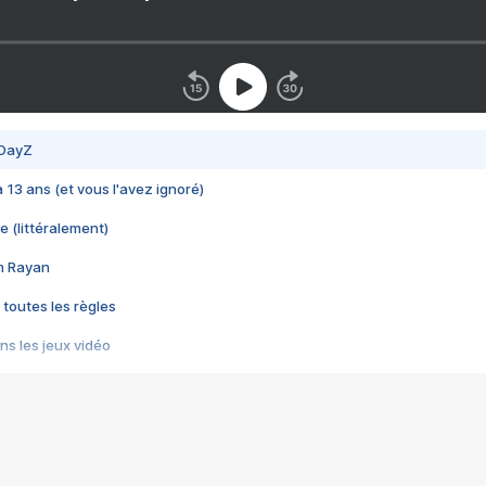
 DayZ
 a 13 ans (et vous l'avez ignoré)
e (littéralement)
im Rayan
 toutes les règles
s les jeux vidéo
us choquant de Rockstar ? - Le scandale BULLY
e plus moche de Steam
du RÊVE tourne au CAUCHEMAR