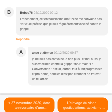
B
Bebop76
02/12/2020 09:12
Franchement, cet enthousiasme (naïf ?) ne me convainc pas.
<br /> Je précise que je suis régulièrement vacciné contre la
grippe.
Répondre
A
ange et démon
02/12/2020 09:57
je ne suis pas convaincue non plus , et moi aussi je
suis vaccinée contre la grippe.<br /> mais "Le
Conversation " est un journal tout-à-fait progressiste
et pro-dems, donc ce n'est pas étonnant de trouver
un tel article
< 27 novembre 2020, date
L'élevage du vison :
anniversaire d'une
gesticulations, activisme,