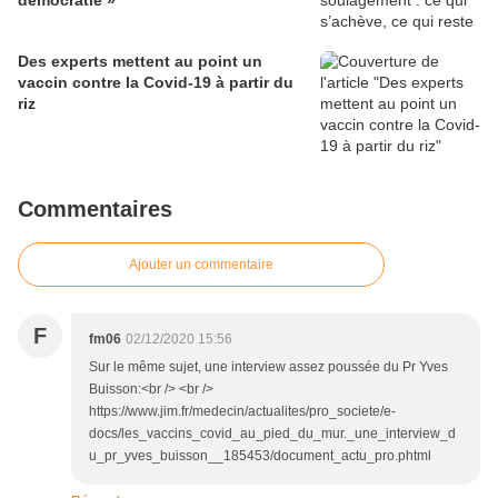
démocratie »
Des experts mettent au point un
vaccin contre la Covid-19 à partir du
riz
Commentaires
Ajouter un commentaire
F
fm06
02/12/2020 15:56
Sur le même sujet, une interview assez poussée du Pr Yves
Buisson:<br /> <br />
https://www.jim.fr/medecin/actualites/pro_societe/e-
docs/les_vaccins_covid_au_pied_du_mur._une_interview_d
u_pr_yves_buisson__185453/document_actu_pro.phtml