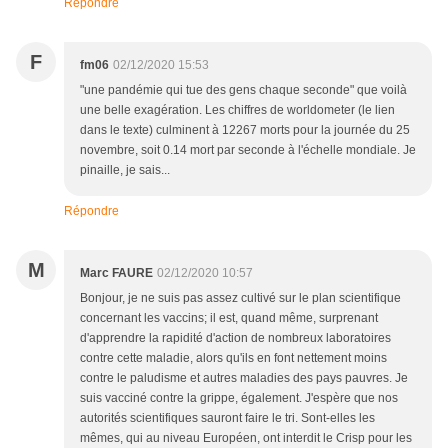
Répondre
F
fm06
02/12/2020 15:53
"une pandémie qui tue des gens chaque seconde" que voilà
une belle exagération. Les chiffres de worldometer (le lien
dans le texte) culminent à 12267 morts pour la journée du 25
novembre, soit 0.14 mort par seconde à l'échelle mondiale. Je
pinaille, je sais...
Répondre
M
Marc FAURE
02/12/2020 10:57
Bonjour, je ne suis pas assez cultivé sur le plan scientifique
concernant les vaccins; il est, quand même, surprenant
d'apprendre la rapidité d'action de nombreux laboratoires
contre cette maladie, alors qu'ils en font nettement moins
contre le paludisme et autres maladies des pays pauvres. Je
suis vacciné contre la grippe, également. J'espère que nos
autorités scientifiques sauront faire le tri. Sont-elles les
mêmes, qui au niveau Européen, ont interdit le Crisp pour les