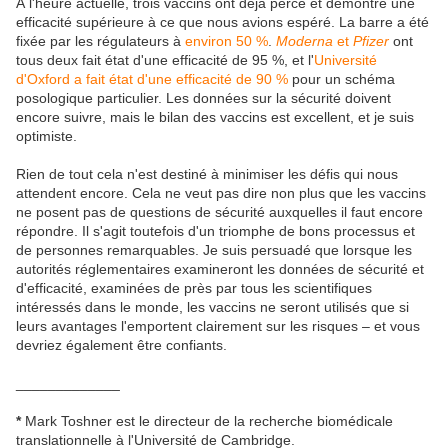
À l'heure actuelle, trois vaccins ont déjà percé et démontré une
efficacité supérieure à ce que nous avions espéré. La barre a été
fixée par les régulateurs à
environ 50 %
.
Moderna
et
Pfizer
ont
tous deux fait état d'une efficacité de 95 %, et l'
Université
d'Oxford a fait état d'une efficacité de 90 %
pour un schéma
posologique particulier. Les données sur la sécurité doivent
encore suivre, mais le bilan des vaccins est excellent, et je suis
optimiste.
Rien de tout cela n'est destiné à minimiser les défis qui nous
attendent encore. Cela ne veut pas dire non plus que les vaccins
ne posent pas de questions de sécurité auxquelles il faut encore
répondre. Il s'agit toutefois d'un triomphe de bons processus et
de personnes remarquables. Je suis persuadé que lorsque les
autorités réglementaires examineront les données de sécurité et
d'efficacité, examinées de près par tous les scientifiques
intéressés dans le monde, les vaccins ne seront utilisés que si
leurs avantages l'emportent clairement sur les risques – et vous
devriez également être confiants.
_____________
*
Mark Toshner est le directeur de la recherche biomédicale
translationnelle à l'Université de Cambridge.