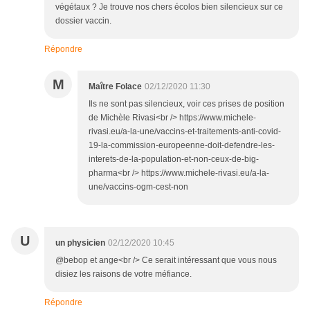
végétaux ? Je trouve nos chers écolos bien silencieux sur ce
dossier vaccin.
Répondre
M
Maître Folace
02/12/2020 11:30
Ils ne sont pas silencieux, voir ces prises de position
de Michèle Rivasi<br /> https://www.michele-
rivasi.eu/a-la-une/vaccins-et-traitements-anti-covid-
19-la-commission-europeenne-doit-defendre-les-
interets-de-la-population-et-non-ceux-de-big-
pharma<br /> https://www.michele-rivasi.eu/a-la-
une/vaccins-ogm-cest-non
U
un physicien
02/12/2020 10:45
@bebop et ange<br /> Ce serait intéressant que vous nous
disiez les raisons de votre méfiance.
Répondre