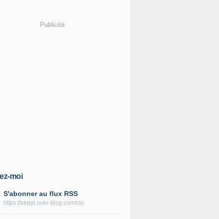
Publicité
ez-moi
S'abonner au flux RSS
https://seppi.over-blog.com/rss