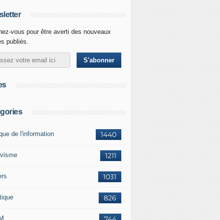
letter
ez-vous pour être averti des nouveaux
es publiés.
es
gories
ique de l'information
1440
ivisme
1211
ers
1031
tique
826
M
744