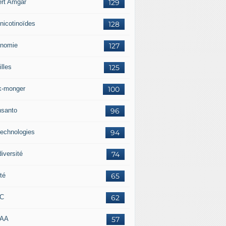
ert Amgar
129
nicotinoïdes
128
nomie
127
lles
125
k-monger
100
santo
96
technologies
94
iversité
74
té
65
RC
62
AAA
57