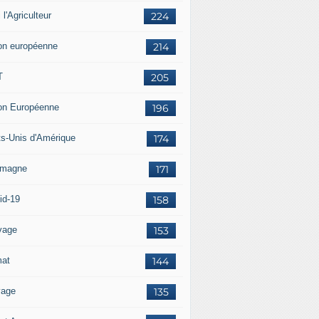
i l'Agriculteur
224
on européenne
214
T
205
on Européenne
196
ts-Unis d'Amérique
174
emagne
171
id-19
158
vage
153
mat
144
vage
135