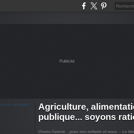
Publicité
Agriculture, alimentat
publique... soyons rat
Osons l'avenir... pour nos enfants et nous -- Le bl