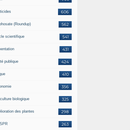
ticides
606
phosate (Roundup)
562
cle scientifique
541
mentation
431
té publique
424
ique
410
onomie
356
culture biologique
325
lioration des plantes
298
ISPR
263