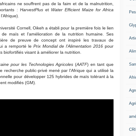
fricains ne souffrent pas de la faim et de la malnutrition,
portants :
HarvestPlus
et
Water Efficient Maize for Africa
Pes
'Afrique).
Gly
iversité Cornell, Oikeh a établi pour la première fois le lien
n de maïs et l'amélioration de la nutrition humaine. Ses
Arti
ière de preuve de concept ont inspiré les travaux de
qui a remporté le
Prix Mondial de l'Alimentation 2016
pour
Ali
biofortifiés visant à améliorer la nutrition.
San
caine pour les Technologies Agricoles
(
AATF
) en tant que
 recherche public-privé mené par l'Afrique qui a utilisé la
ionnelle pour développer 125 hybrides de maïs tolérant à la
Afr
ent modifiés (GM).
Agr
Agri
amé
CR