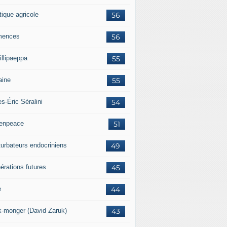
tique agricole
56
mences
56
illipaeppa
55
aine
55
es-Éric Séralini
54
enpeace
51
turbateurs endocriniens
49
érations futures
45
e
44
k-monger (David Zaruk)
43