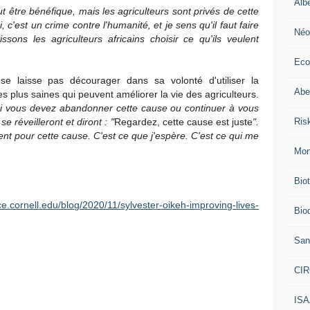
Alb
 être bénéfique, mais les agriculteurs sont privés de cette
, c'est un crime contre l'humanité, et je sens qu'il faut faire
Néo
ons les agriculteurs africains choisir ce qu'ils veulent
Eco
e laisse pas décourager dans sa volonté d'utiliser la
Abei
s plus saines qui peuvent améliorer la vie des agriculteurs.
i vous devez abandonner cette cause ou continuer à vous
Ris
e réveilleront et diront : "
Regardez, cette cause est juste
".
nt pour cette cause. C'est ce que j'espère. C'est ce qui me
Mon
Bio
nce.cornell.edu/blog/2020/11/sylvester-oikeh-improving-lives-
Biod
San
CI
IS