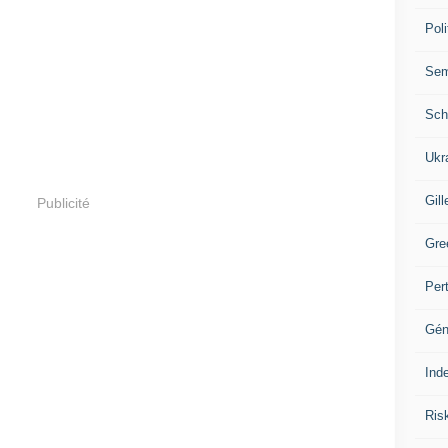
Poli
Se
Sch
Ukr
Gill
Publicité
Gre
Per
Gén
Ind
Ris