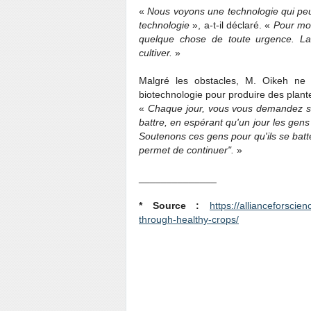
«
Nous voyons une technologie qui peut
technologie
», a-t-il déclaré. «
Pour moi
quelque chose de toute urgence. Laiss
cultiver.
»
Malgré les obstacles, M. Oikeh ne s
biotechnologie pour produire des plante
«
Chaque jour, vous vous demandez s
battre, en espérant qu'un jour les gens s
Soutenons ces gens pour qu'ils se batte
permet de continuer".
»
______________
* Source :
https://allianceforscie
through-healthy-crops/