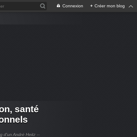
Connexion
+
Créer mon blog
ion, santé
ionnels
og d'un André Heitz --