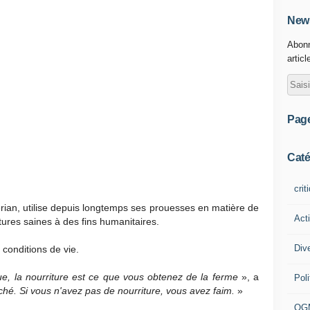
News
Abonn
articl
Pag
Caté
crit
érian, utilise depuis longtemps ses prouesses en matière de
Act
tures saines à des fins humanitaires.
Div
 conditions de vie.
ue, la nourriture est ce que vous obtenez de la ferme
», a
Poli
rché. Si vous n'avez pas de nourriture, vous avez faim.
»
OG