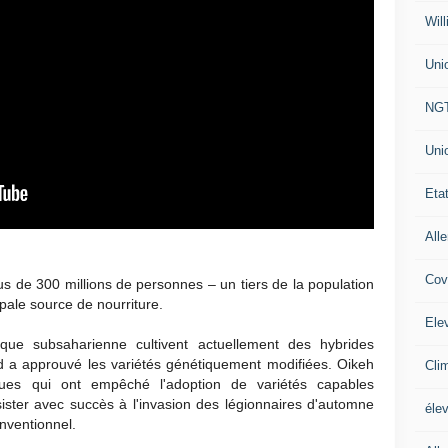
Will
Uni
NG
Uni
Eta
All
Cov
us de 300 millions de personnes – un tiers de la population
ale source de nourriture.
Ele
ique subsaharienne cultivent actuellement des hybrides
ud a approuvé les variétés génétiquement modifiées. Oikeh
Cli
iques qui ont empêché l'adoption de variétés capables
ster avec succès à l'invasion des légionnaires d'automne
éle
nventionnel.