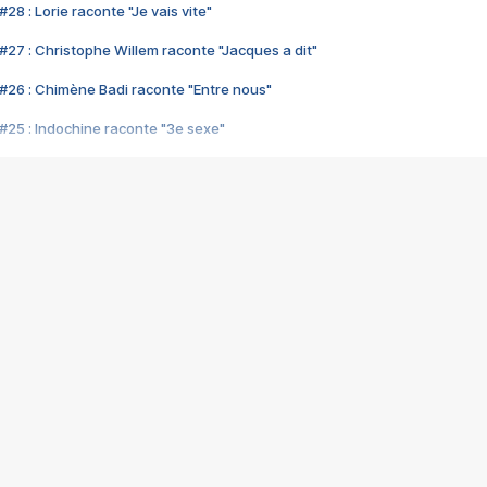
28 : Lorie raconte "Je vais vite"
#27 : Christophe Willem raconte "Jacques a dit"
#26 : Chimène Badi raconte "Entre nous"
#25 : Indochine raconte "3e sexe"
#24 : Zaho raconte "C'est chelou"
#23 : Patrick Bruel raconte "Au café des délices"
#22 : Kyo raconte "Le chemin"
#21 : Nolwenn Leroy raconte "Cassé"
#20 : Patrick Hernandez raconte "Born to be alive"
#19 : Lorie raconte "Près de moi"
#18 : Michael Jones raconte "A nos actes manqués" (avec Jean-Jacque
#17 : Khaled raconte "Aïcha"
#16 : Corneille raconte "Parce qu'on vient de loin"