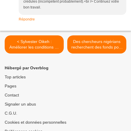
crédules (incompétent probablement).<br /> Continuez votre
bon travail.
Répondre
< Sylvester Oikeh :
Des chercheurs nigérians
Améliorer les conditions de
recherchent des fonds pour
vie grâce à des cultures
faire passer le vaccin contre
saines
la Covid-19, centré sur
l'Afrique, à l'étape des
Hébergé par Overblog
essais sur l'homme >
Top articles
Pages
Contact
Signaler un abus
C.G.U.
Cookies et données personnelles