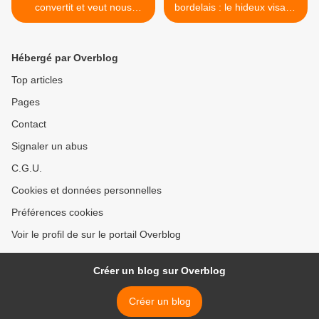
convertit et veut nous
bordelais : le hideux visage
convertir au « bio »
de l'intolérance et du
totalitarisme Vous n'êtes
pas d'accord avec lui ?
Hébergé par Overblog
Vous êtes fiché F... >
Top articles
Pages
Contact
Signaler un abus
C.G.U.
Cookies et données personnelles
Préférences cookies
Voir le profil de sur le portail Overblog
Créer un blog sur Overblog
Créer un blog