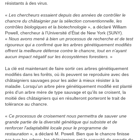
résistants à des virus.
«
Les chercheurs essaient depuis des années de contrôler le
chancre du châtaignier par la sélection conventionnelle, les
contrôles biologiques et la biotechnologie
», a déclaré William
Powell, chercheur à l'Université d'État de New York (SUNY).
«
Nous avons mené à bien un processus de recherche et de test
rigoureux qui a confirmé que les arbres génétiquement modifiés
offrent la meilleure défense contre le chancre, tout en n'ayant
aucun impact négatif sur les écosystèmes forestiers.
»
La clé est maintenant de faire sortir ces arbres génétiquement
modifiés dans les forêts, où ils peuvent se reproduire avec des
châtaigniers sauvages pour les aider à mieux résister à la
maladie. Lorsqu'un arbre père génétiquement modifié est planté
près d'un arbre mère de type sauvage et qu'ils se croisent, la
moitié des châtaigniers qui en résulteront porteront le trait de
tolérance au chancre.
«
Ce processus de croisement nous permettra de sauver une
grande partie de la diversité génétique qui subsiste et de
renforcer l'adaptabilité locale pour le programme de
restauration
», a déclaré M. Powell. Bien que le chancre finisse
par tuer les arbres, les châtaigniers ont la capacité de repartir du