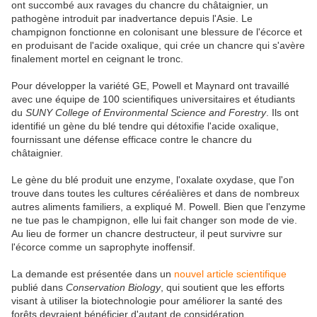
ont succombé aux ravages du chancre du châtaignier, un
pathogène introduit par inadvertance depuis l'Asie. Le
champignon fonctionne en colonisant une blessure de l'écorce et
en produisant de l'acide oxalique, qui crée un chancre qui s'avère
finalement mortel en ceignant le tronc.
Pour développer la variété GE, Powell et Maynard ont travaillé
avec une équipe de 100 scientifiques universitaires et étudiants
du
SUNY College of Environmental Science and Forestry
. Ils ont
identifié un gène du blé tendre qui détoxifie l'acide oxalique,
fournissant une défense efficace contre le chancre du
châtaignier.
Le gène du blé produit une enzyme, l'oxalate oxydase, que l'on
trouve dans toutes les cultures céréalières et dans de nombreux
autres aliments familiers, a expliqué M. Powell. Bien que l'enzyme
ne tue pas le champignon, elle lui fait changer son mode de vie.
Au lieu de former un chancre destructeur, il peut survivre sur
l'écorce comme un saprophyte inoffensif.
La demande est présentée dans un
nouvel article scientifique
publié dans
Conservation Biology
, qui soutient que les efforts
visant à utiliser la biotechnologie pour améliorer la santé des
forêts devraient bénéficier d'autant de considération,