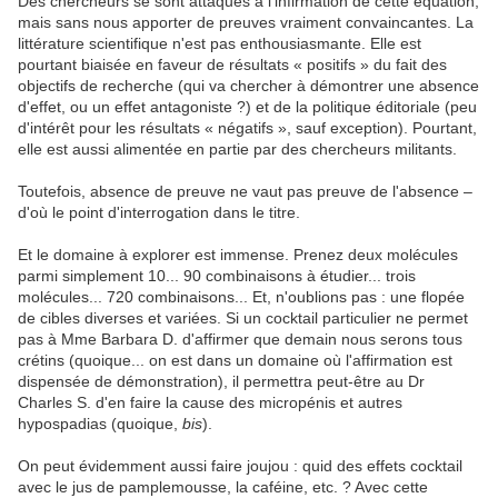
Des chercheurs se sont attaqués à l'infirmation de cette équation,
mais sans nous apporter de preuves vraiment convaincantes. La
littérature scientifique n'est pas enthousiasmante. Elle est
pourtant biaisée en faveur de résultats « positifs » du fait des
objectifs de recherche (qui va chercher à démontrer une absence
d'effet, ou un effet antagoniste ?) et de la politique éditoriale (peu
d'intérêt pour les résultats « négatifs », sauf exception). Pourtant,
elle est aussi alimentée en partie par des chercheurs militants.
Toutefois, absence de preuve ne vaut pas preuve de l'absence –
d'où le point d'interrogation dans le titre.
Et le domaine à explorer est immense. Prenez deux molécules
parmi simplement 10... 90 combinaisons à étudier... trois
molécules... 720 combinaisons... Et, n'oublions pas : une flopée
de cibles diverses et variées. Si un cocktail particulier ne permet
pas à Mme Barbara D. d'affirmer que demain nous serons tous
crétins (quoique... on est dans un domaine où l'affirmation est
dispensée de démonstration), il permettra peut-être au Dr
Charles S. d'en faire la cause des micropénis et autres
hypospadias (quoique,
bis
).
On peut évidemment aussi faire joujou : quid des effets cocktail
avec le jus de pamplemousse, la caféine, etc. ? Avec cette