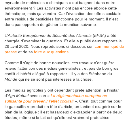
myriade de molécules « chimiques » qui baignent dans notre
environnement ? Les activistes n'ont pas encore abordé cette
thématique, mais ça viendra. Car l'évocation des effets cocktails
entre résidus de pesticides fonctionne pour le moment. Il n'est
donc pas opportun de gâcher la munition suivante.
L'
Autorité Européenne de Sécurité des Aliments
(
EFSA
) a été
chargée d'examiner la question. Et elle a publié deux rapports le
29 avril 2020. Nous reproduisons ci-dessous son
communiqué de
presse
et de sa
foire aux questions
.
Comme il s'agit de bonne nouvelles, ces travaux n'ont guère
retenu l'attention des médias généralistes ; et pas de bon gros
conflit d'intérêt allégué à rapporter... il y a des Stéohane du
Monde
qui ne se sont pas intéressés à la chose.
Les médias agricoles y ont cependant prêté attention, à l'instar
d'
Agri Mutuel
avec son «
La réglementation européenne
suffisante pour prévenir l’effet cocktail
». C'est, tout comme pour
le gazouillis reproduit en tête d'article, un tantinet exagéré sur le
plan de la logique : il est hasardeux d'extrapoler à partir de deux
études, même si le fait est qu'elle est vraiment protectrice.