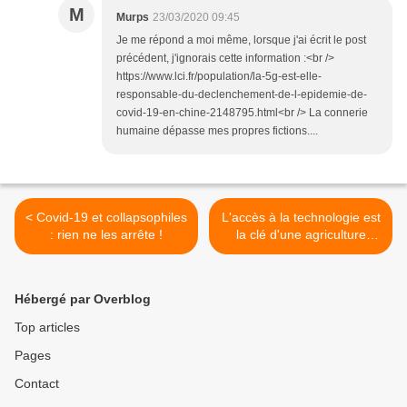
M
Murps
23/03/2020 09:45
Je me répond a moi même, lorsque j'ai écrit le post
précédent, j'ignorais cette information :<br />
https://www.lci.fr/population/la-5g-est-elle-
responsable-du-declenchement-de-l-epidemie-de-
covid-19-en-chine-2148795.html<br /> La connerie
humaine dépasse mes propres fictions....
< Covid-19 et collapsophiles
L'accès à la technologie est
: rien ne les arrête !
la clé d'une agriculture
durable, peu importe où
vous êtes >
Hébergé par Overblog
Top articles
Pages
Contact