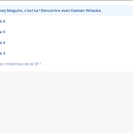
bey Maguire, c'est lui ! Rencontre avec Damien Witecka
e 6
e 5
e 4
e 3
s créatrices de la VF !
e 2
e 1
e Mektoub My Love arrive enfin ! Rencontre avec Shaïn Boumedine et Sal
i : après Toni en famille
elle réalise le bouleversant Dites lui que je l'aime
ais ! Rencontre autour de Vie privée de Rebecca Zlotowski