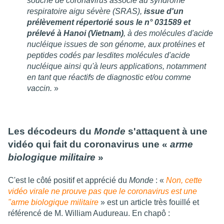
souche de coronavirus associé au syndrome
respiratoire aigu sévère (SRAS),
issue d'un
prélèvement répertorié sous le n° 031589 et
prélevé à Hanoi (Vietnam)
, à des molécules d'acide
nucléique issues de son génome, aux protéines et
peptides codés par lesdites molécules d'acide
nucléique ainsi qu'à leurs applications, notamment
en tant que réactifs de diagnostic et/ou comme
vaccin.
»
Les décodeurs du
Monde
s'attaquent à une
vidéo qui fait du coronavirus une «
arme
biologique militaire
»
C'est le côté positif et apprécié du
Monde
: «
Non, cette
vidéo virale ne prouve pas que le coronavirus est une
"arme biologique militaire
» est un article très fouillé et
référencé de M. William Audureau. En chapô :