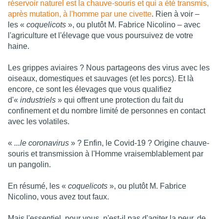
réservoir naturel est la chauve-souris et qui a été transmis,
après mutation, à l'homme par une civette
. Rien à voir –
les «
coquelicots
», ou plutôt M. Fabrice Nicolino – avec
l'agriculture et l'élevage que vous poursuivez de votre
haine.
Les grippes aviaires ? Nous partageons des virus avec les
oiseaux, domestiques et sauvages (et les porcs). Et là
encore, ce sont les élevages que vous qualifiez
d'«
industriels
» qui offrent une protection du fait du
confinement et du nombre limité de personnes en contact
avec les volatiles.
«
...le coronavirus
» ? Enfin, le Covid-19 ? Origine chauve-
souris et transmission à l'Homme vraisemblablement par
un pangolin.
En résumé, les «
coquelicots
», ou plutôt M. Fabrice
Nicolino, vous avez tout faux.
Mais l'essentiel, pour vous, n'est-il pas d'agiter la peur, de