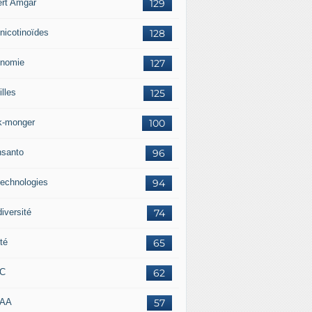
ert Amgar
129
nicotinoïdes
128
nomie
127
lles
125
k-monger
100
santo
96
technologies
94
iversité
74
té
65
RC
62
AAA
57