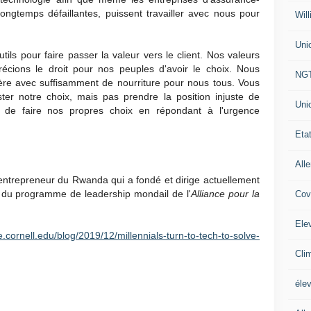
, longtemps défaillantes, puissent travailler avec nous pour
Will
Uni
ils pour faire passer la valeur vers le client. Nos valeurs
écions le droit pour nos peuples d'avoir le choix. Nous
NG
ère avec suffisamment de nourriture pour nous tous. Vous
er notre choix, mais pas prendre la position injuste de
Uni
é de faire nos propres choix en répondant à l'urgence
Eta
All
entrepreneur du Rwanda qui a fondé et dirige actuellement
er du programme de leadership mondail de l'
Alliance pour la
Cov
Ele
ce.cornell.edu/blog/2019/12/millennials-turn-to-tech-to-solve-
Cli
éle