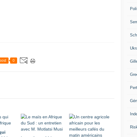
Poli
Se
Sch
Ukr
post
0
Gill
Gre
Per
Gén
Ind
Ris
qui