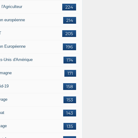
i l'Agriculteur
224
on européenne
214
T
205
on Européenne
196
ts-Unis d'Amérique
174
emagne
171
id-19
158
vage
153
mat
143
vage
135