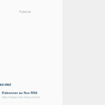
Publicité
ez-moi
S'abonner au flux RSS
https://seppi.over-blog.com/rss