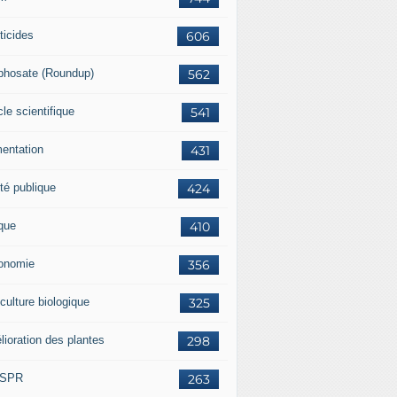
ticides
606
phosate (Roundup)
562
cle scientifique
541
mentation
431
té publique
424
ique
410
onomie
356
culture biologique
325
lioration des plantes
298
ISPR
263