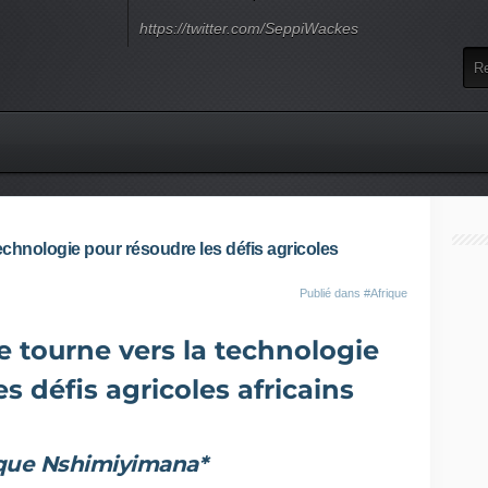
https://twitter.com/SeppiWackes
echnologie pour résoudre les défis agricoles
Publié dans
#Afrique
e tourne vers la technologie
s défis agricoles africains
ique Nshimiyimana*