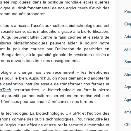
 été impliquées dans la politique mondiale et les guerres
oigne du droit fondamental de nos agriculteurs d'avoir des
Pes
es communautés prospères.
Gly
culteurs africains l'accès aux cultures biotechnologiques est
ciété saine, sans malnutrition, grâce à la bio-fortification,
Arti
A, qui peuvent lutter contre la faim cachée et le retard de
ltures biotechnologiques peuvent aider à nourrir notre
nt la pollution causée par l'utilisation de pesticides en
Ali
u Bangladesh, où la quantité globale de pesticides utilisés a
t nous devons tous tirer des enseignements.
San
ologie a changé nos vies récemment – les téléphones
Afr
s pour le bien. Aujourd'hui, on nous demande d'adopter la
re génération instruite essaie de transformer nos fermes et
Agr
inTech
perturbatrices, la biotechnologie va être la pierre
qui garantit que nos cultures seront une entreprise viable et
Agri
es bénéfices pour continuer à mécaniser nos fermes.
amé
 la technologie. La biotechnologie, CRISPR et l'édition des
nons comme des outils technologiques. Pour résoudre les
CR
 l'agriculture africaine et assurer la sécurité alimentaire et
iotechnologie afin que même les entreprises d'assurance-