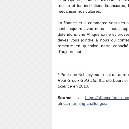
récolte et les institutions financières
mécaniser nos cultures.
La finance et le commerce sont des out
sont toujours avec nous – nous appr
défendons une Afrique saine et prosp
devez vous joindre à nous ou contest
remettre en question notre capacit
d'aujourd'hui.
____________
*
Pacifique Nshimiyimana est un agro-
Real Green Gold Ltd
. Il a été boursi
Science
en 2019.
Source :
https://allianceforscien
african-farming-challenges/