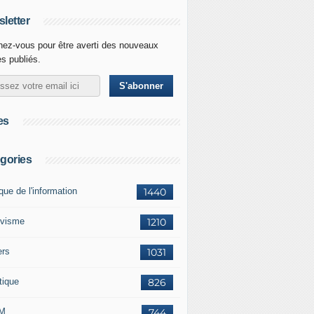
letter
ez-vous pour être averti des nouveaux
es publiés.
es
gories
ique de l'information
1440
ivisme
1210
ers
1031
tique
826
M
744