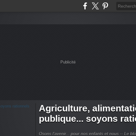
Publicité
Agriculture, alimentat
publique... soyons rat
Osons l'avenir... pour nos enfants et nous -- Le bl