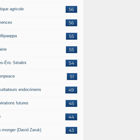
tique agricole
56
mences
56
illipaeppa
55
aine
55
es-Éric Séralini
54
enpeace
51
turbateurs endocriniens
49
érations futures
45
e
44
k-monger (David Zaruk)
43