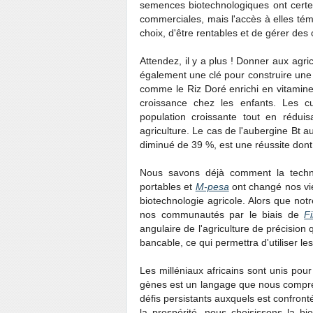
semences biotechnologiques ont certes
commerciales, mais l'accès à elles tém
choix, d'être rentables et de gérer d
Attendez, il y a plus ! Donner aux agri
également une clé pour construire une so
comme le Riz Doré enrichi en vitamine 
croissance chez les enfants. Les cu
population croissante tout en réduisa
agriculture. Le cas de l'aubergine Bt a
diminué de 39 %, est une réussite don
Nous savons déjà comment la techn
portables et
M-pesa
ont changé nos vie
biotechnologie agricole. Alors que not
nos communautés par le biais de
F
angulaire de l'agriculture de précision 
bancable, ce qui permettra d'utiliser l
Les milléniaux africains sont unis pour
gènes est un langage que nous compre
défis persistants auxquels est confrontée
la prospérité, nous choisissons la b