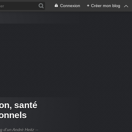
Connexion
+
Créer mon blog
ion, santé
ionnels
og d'un André Heitz --