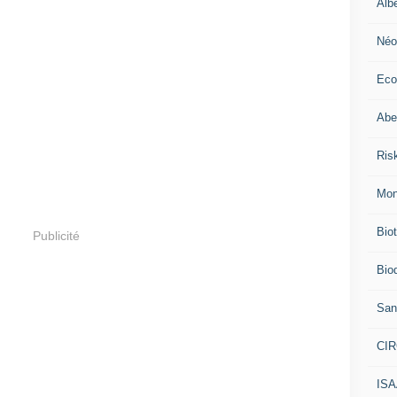
Alb
Néo
Eco
Abei
Ris
Mon
Bio
Publicité
Biod
San
CI
IS