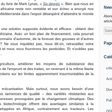
s du livre de Mark Lynas, «
Six degrés
». Bien que nous en
News
e africaine reste non rentable et son échec a envoyé nos
 Méditerranée dans l'espoir désespéré d'atteindre le monde
Abonn
articl
ne solution supposée évidente et efficace : obtenir des
fricaine. Avec un bon plan de financement, cela pourrait
égionnaire d'automne, de la foreuse des gousses et d'autres
Pag
? Ne vous inquiétez pas, nous dit-on, retravaillez votre
 et nous vous fournirons les pesticides. Et n'oubliez pas
..
Caté
riculture, améliorer les moyens de subsistance des
crit
 de l'emprunt et des traites, en revenant à la même litanie
ycéens sur les limites apparemment insurmontables de la
Act
e mécanisation. Mais surtout, nous avons besoin d'une
Div
 des semences de qualité – des variétés résistantes aux
heresses provoquées par le changement climatique. Des
Poli
 biotechnologie offrent des avantages similaires à la
eloppées en Afrique, contrairement aux tracteurs. Les
OG