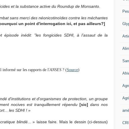
icides et la substance active du Roundup de Monsanto.
Pes
ombat sans merci des néonicotinoïdes contre les méchantes
. pourquoi un point d'interrogation ici, et pas ailleurs?]
Gly
t épisode inédit: "les fongicides SDHI, à l’assaut de la
Arti
Ali
San
l informé sur les rapports de l'
ANSES
?
(
Source
)
Afr
Agr
Agri
dé d'institutions et d'organismes de protection, un groupe
ment nocives est tranquillement répendu
[sic]
dans nos
rt... les SDHI !
»
amé
ratique blindé...
» laisse faire. Mais le dessin (ci-dessus)
CR