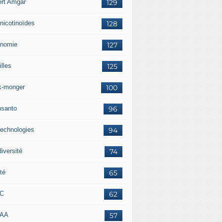
ert Amgar
129
nicotinoïdes
128
nomie
127
lles
125
k-monger
100
santo
96
technologies
94
iversité
74
té
65
RC
62
AAA
57