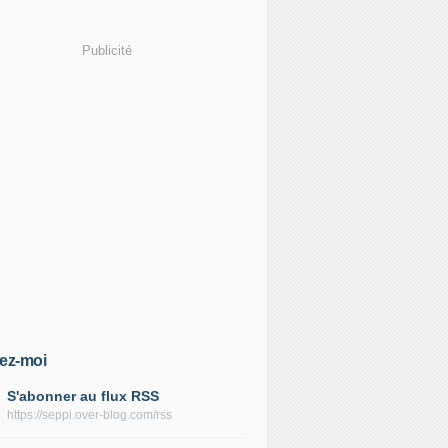
Publicité
ez-moi
S'abonner au flux RSS
https://seppi.over-blog.com/rss