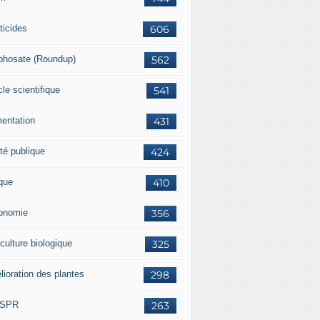
ticides
606
phosate (Roundup)
562
cle scientifique
541
mentation
431
té publique
424
ique
410
onomie
356
culture biologique
325
lioration des plantes
298
ISPR
263