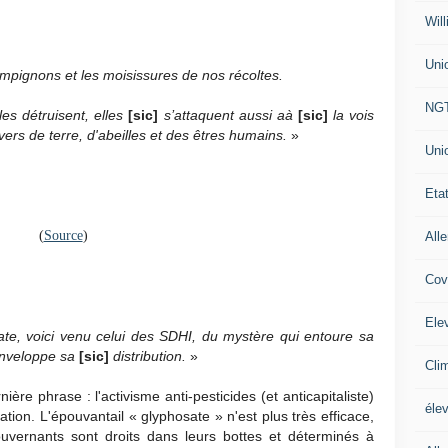
Will
Uni
ampignons et les moisissures de nos récoltes.
NG
les détruisent, elles
[sic]
s’attaquent aussi aà
[sic]
la vois
vers de terre, d'abeilles et des êtres humains.
»
Uni
Eta
(
Source
)
All
Cov
Ele
te, voici venu celui des SDHI, du mystère qui entoure sa
 enveloppe sa
[sic]
distribution.
»
Cli
ière phrase : l'activisme anti-pesticides (et anticapitaliste)
éle
ation. L'épouvantail « glyphosate » n'est plus très efficace,
ouvernants sont droits dans leurs bottes et déterminés à