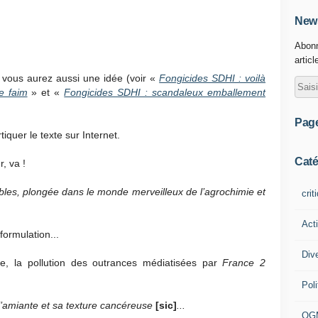
News
Abonn
articl
t vous aurez aussi une idée (voir «
Fongicides SDHI : voilà
re faim
» et «
Fongicides SDHI : scandaleux emballement
Pag
quer le texte sur Internet.
Caté
, va !
ibles, plongée dans le monde merveilleux de l’agrochimie et
crit
Act
formulation...
Div
me, la pollution des outrances médiatisées par
France 2
Poli
l’amiante et sa texture cancéreuse
[sic]
...
OG