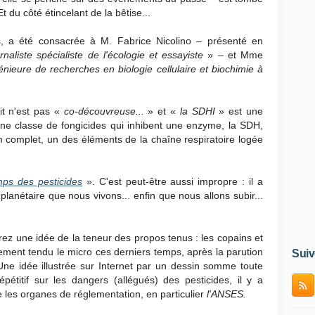
du côté étincelant de la bêtise...
, a été consacrée à M. Fabrice Nicolino – présenté en
rnaliste spécialiste de l'écologie et essayiste
» – et Mme
énieure de recherches en biologie cellulaire et biochimie à
it n'est pas «
co-découvreuse...
» et «
la SDHI
» est une
ne classe de fongicides qui inhibent une enzyme, la SDH,
complet, un des éléments de la chaîne respiratoire logée
mps des pesticides
». C'est peut-être aussi impropre : il a
planétaire que nous vivons... enfin que nous allons subir...
rez une idée de la teneur des propos tenus : les copains et
ement tendu le micro ces derniers temps, après la parution
Suiv
Une idée illustrée sur Internet par un dessin somme toute
épétitif sur les dangers (allégués) des pesticides, il y a
 les organes de réglementation, en particulier
l'ANSES.