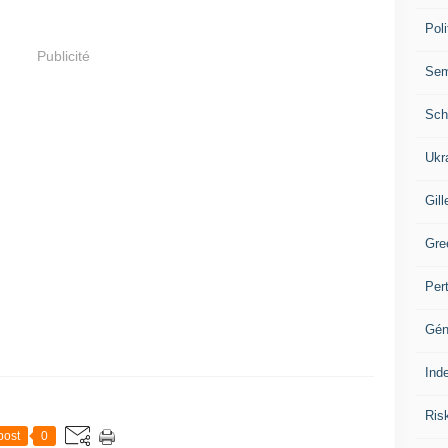
Poli
Publicité
Se
Sch
Ukr
Gill
Gre
Per
Gén
Ind
Ris
post
0