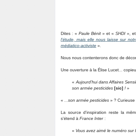
Dites : «
Paule Bénit
» et «
SHDI
», e
l'étude, mais elle nous laisse sur not
médiatico-activiste
».
Nous nous contenterons donc de décorti
Une ouverture à la Élise Lucet... copieur
«
Aujourd’hui dans Affaires Sens
son armée pesticides
[sic]
!
»
«
...son armée pesticides
» ? Curieuse 
La source d'inspiration reste la mê
s'étend à
France Inter
:
«
Vous avez aimé le numéro sur 