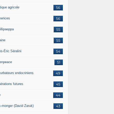
tique agricole
56
mences
56
illipaeppa
55
aine
55
es-Éric Séralini
54
enpeace
51
turbateurs endocriniens
49
érations futures
45
e
44
k-monger (David Zaruk)
43