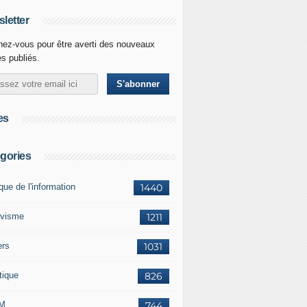
letter
ez-vous pour être averti des nouveaux
es publiés.
es
gories
ique de l'information
1440
ivisme
1211
ers
1031
tique
826
M
744