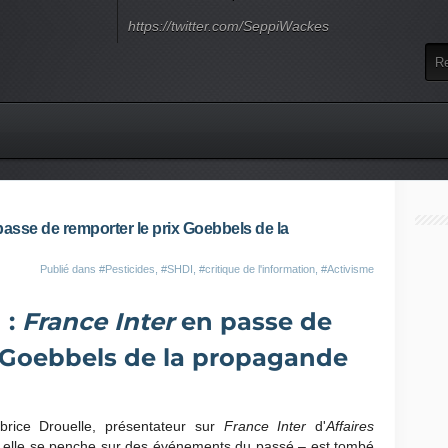
https://twitter.com/SeppiWackes
passe de remporter le prix Goebbels de la
Publié dans
#Pesticides
,
#SHDI
,
#critique de l'information
,
#Activisme
 :
France Inter
en passe de
x Goebbels de la propagande
rice Drouelle, présentateur sur
France Inter
d'
Affaires
 elle se penche sur des événements du passé – est tombé