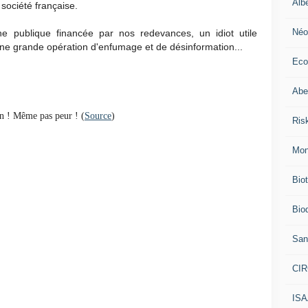
Alb
société française.
Néo
ne publique financée par nos redevances, un idiot utile
une grande opération d'enfumage et de désinformation...
Eco
Abei
n ! Même pas peur ! (
Source
)
Ris
Mon
Bio
Biod
San
CI
IS