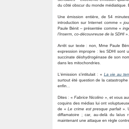
du côté obscur du monde médiatique. Et 
Une émission entière, de 54 minutes
introduction sur Internet comme «
jou
Paule Bénit – présentée comme «
ing
l’Inserm, co-découvreuse de la SDHI
».
Arrêt sur texte : non, Mme Paule Bén
expression impropre : les SDHI sont u
succinate déshydrogénase de son nom 
dans les mitochondries.
L'émission s'intitulait : «
La vie au te
surtout été question de la catastrophe 
enfin...
Dites : «
Fabrice Nicolino
», et vous au
coquins des médias lui ont voluptueus
de «
Le crime est presque parfait
». 
diffamatoire ; car, au-delà du laïus r
maintenant une attaque en règle contre