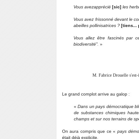
Vous avezapprécié
[sic]
les herb
Vous avez frissonné devant le c
abeilles pollinisatrices ?
[tiens..
Vous allez être fascinés par ce
biodiversité".
»
M. Fabrice Drouelle s'est-i
Le grand complot arrive au galop :
«
Dans un pays démocratique blin
de substances chimiques haute
champs et sur nos terrains de spo
On aura compris que ce «
pays démoc
était déjà explicite.