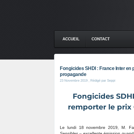
ACCUEIL
CONTACT
Fongicides SHDI : France Inter en 
propagande
23 Novembre 2019
, Rédigé par Seppi
Fongicides SDHI
remporter le pri
Le lundi 18 novembre 2019, M. Fab
Sensibles
– excellente émission quand