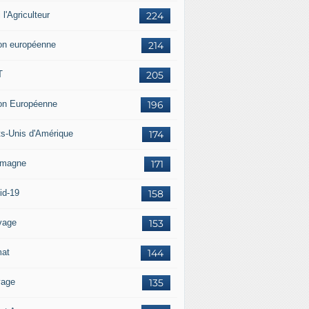
i l'Agriculteur
224
on européenne
214
T
205
on Européenne
196
ts-Unis d'Amérique
174
emagne
171
id-19
158
vage
153
mat
144
vage
135