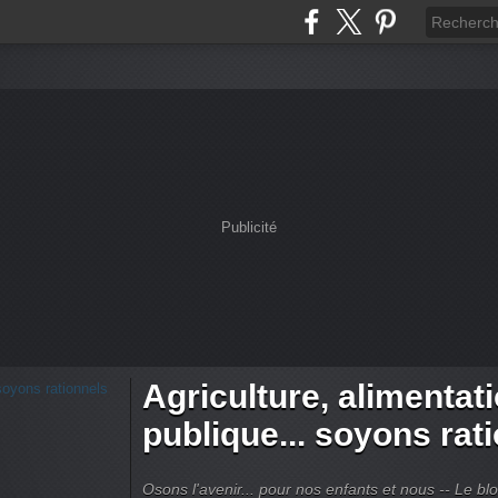
Publicité
Agriculture, alimentat
publique... soyons rat
Osons l'avenir... pour nos enfants et nous -- Le bl