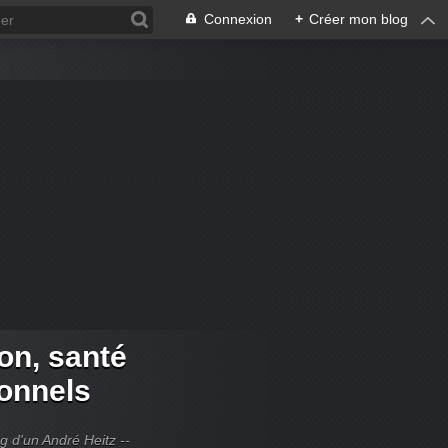
Connexion
+
Créer mon blog
ion, santé
ionnels
og d'un André Heitz --