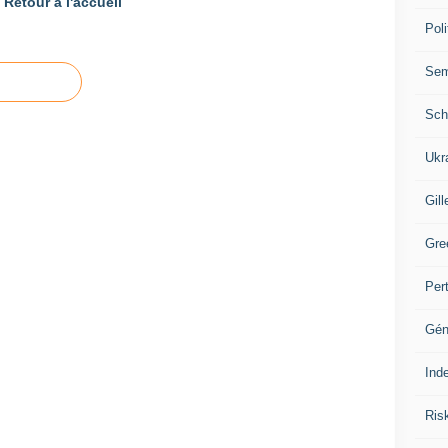
Retour à l'accueil
Poli
Se
Sch
Ukr
Gill
Gre
Per
Gén
Ind
Ris