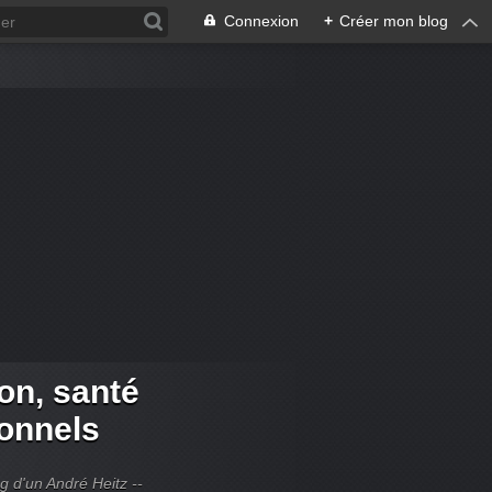
Connexion
+
Créer mon blog
ion, santé
ionnels
og d'un André Heitz --