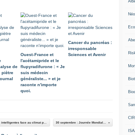
Alb
Néo
Eco
Abei
Cancer du pancréas :
irresponsable
Ris
Ouest-France et
Sciences et Avenir
e
l'acétamipride et le
Mon
nalyse de
flupyradifurone : « Je
 piètre
suis médecin
journal
généraliste... » et je
Bio
raconte n'importe
quoi.
Biod
San
CI
Un rapport mondial appelle à des interventions intelligentes face au climat pour renforcer la sécurité alimentaire
30 septembre : Journée Mondiale de la Traduction
IS