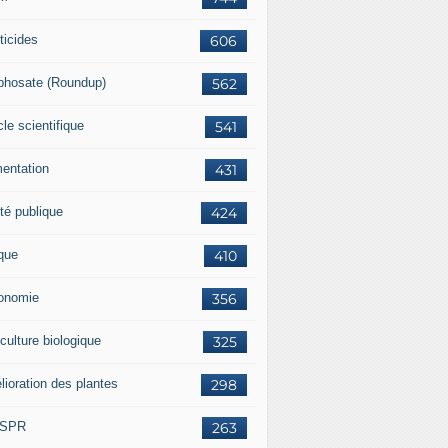
ticides
606
phosate (Roundup)
562
cle scientifique
541
mentation
431
té publique
424
ique
410
onomie
356
culture biologique
325
lioration des plantes
298
ISPR
263