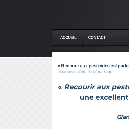
ACCUEIL
CONTACT
« Recourir aux pesticides est parfo
29 Septembre 2019
, Rédigé par Seppi
«
Recourir aux pest
une excellen
Glan