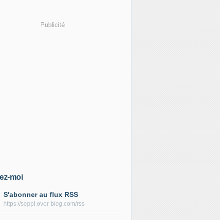
Publicité
ez-moi
S'abonner au flux RSS
https://seppi.over-blog.com/rss