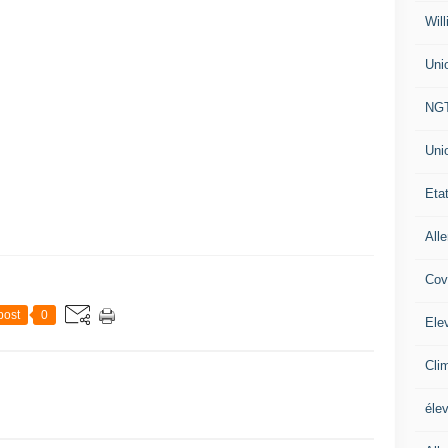
Will
Uni
NG
Uni
Eta
All
Cov
post
0
Ele
Cli
éle