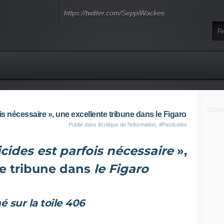
https://twitter.com/SeppiWackes
is nécessaire », une excellente tribune dans le Figaro
Publié dans
#critique de l'information
,
#Pesticides
icides est parfois nécessaire
»,
te tribune dans
le Figaro
é sur la toile 406