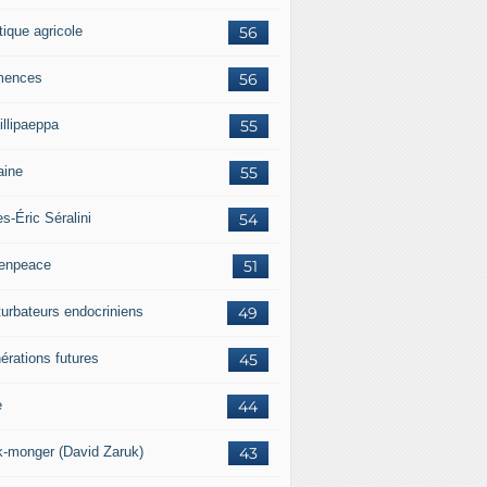
tique agricole
56
mences
56
illipaeppa
55
aine
55
es-Éric Séralini
54
enpeace
51
turbateurs endocriniens
49
érations futures
45
e
44
k-monger (David Zaruk)
43