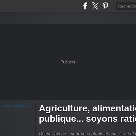
Publicité
Agriculture, alimentat
publique... soyons rat
Osons l'avenir... pour nos enfants et nous -- Le bl