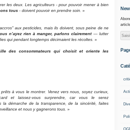
er les deux. Les agriculteurs - pour pouvoir mener à bien
News
eons tous
- doivent pouvoir en prendre soin.
»
Abonn
articl
accros" aux pesticides, mais ils doivent, sous peine de ne
ous n’ayez rien à manger, parlons clairement
— lutter
dies qui pendant longtemps décimaient les récoltes.
»
Pag
uille des consommateurs qui choisit et oriente les
Caté
crit
Act
prêts à vous le montrer. Venez vers nous, soyez curieux,
card et laissez-vous surprendre, car vous le serez
la démarche de la transparence, de la sincérité, faites
Div
bienveillance et nous y gagnerons tous.
»
Poli
OG