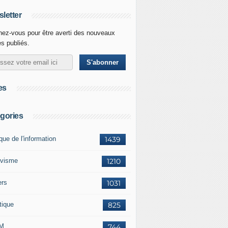
letter
ez-vous pour être averti des nouveaux
es publiés.
es
gories
ique de l'information
1439
ivisme
1210
ers
1031
tique
825
M
744