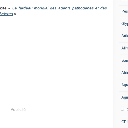
texte «
Le fardeau mondial des agents pathogènes et des
Pes
ivrières
».
Gly
Arti
Ali
San
Afr
Agr
Agri
Publicité
amé
CR