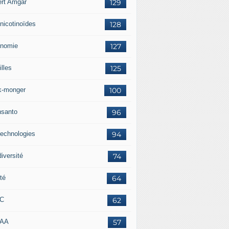
ert Amgar
129
nicotinoïdes
128
nomie
127
lles
125
k-monger
100
santo
96
technologies
94
iversité
74
té
64
RC
62
AAA
57