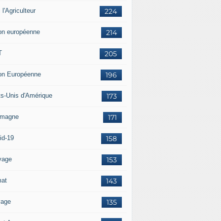
i l'Agriculteur
224
on européenne
214
T
205
on Européenne
196
ts-Unis d'Amérique
173
emagne
171
id-19
158
vage
153
mat
143
vage
135