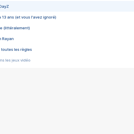
 DayZ
 a 13 ans (et vous l'avez ignoré)
e (littéralement)
im Rayan
 toutes les règles
s les jeux vidéo
us choquant de Rockstar ? - Le scandale BULLY
e plus moche de Steam
du RÊVE tourne au CAUCHEMAR
pendant 8 heures
it… à tort
umiliés par un jeu vidéo