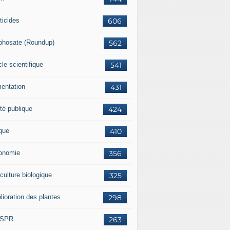
ticides
606
phosate (Roundup)
562
cle scientifique
541
mentation
431
té publique
424
ique
410
onomie
356
culture biologique
325
lioration des plantes
298
ISPR
263