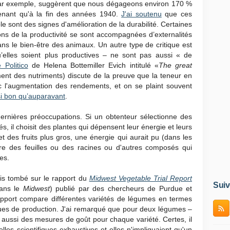
ar exemple, suggèrent que nous dégageons environ 170 %
tenant qu'à la fin des années 1940.
J'ai soutenu
que ces
le sont des signes d'amélioration de la durabilité. Certaines
ns de la productivité se sont accompagnées d’externalités
s le bien-être des animaux. Un autre type de critique est
’elles soient plus productives – ne sont pas aussi « de
 Politico
de Helena Bottemiller Evich intitulé «
The great
ent des nutriments) discute de la preuve que la teneur en
c l'augmentation des rendements, et on se plaint souvent
si bon qu’auparavant
.
ernières préoccupations. Si un obtenteur sélectionne des
, il choisit des plantes qui dépensent leur énergie et leurs
t des fruits plus gros, une énergie qui aurait pu (dans les
re des feuilles ou des racines ou d'autres composés qui
es.
uis tombé sur le rapport du
Midwest Vegetable Trial Report
Suiv
dans le
Midwest
) publié par des chercheurs de Purdue et
apport compare différentes variétés de légumes en termes
ques de production. J'ai remarqué que pour deux légumes –
it aussi des mesures de goût pour chaque variété. Certes, il
elles scientifiques exhaustives et elles n'impliquaient qu'un