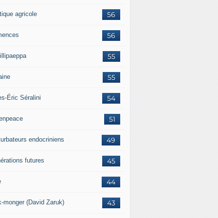
tique agricole
56
mences
56
illipaeppa
55
aine
55
es-Éric Séralini
54
enpeace
51
turbateurs endocriniens
49
érations futures
45
e
44
k-monger (David Zaruk)
43