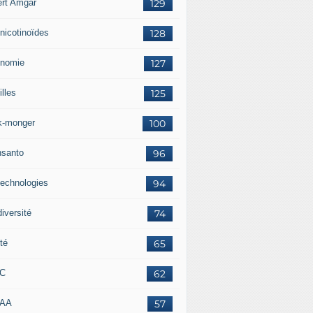
ert Amgar
129
nicotinoïdes
128
nomie
127
lles
125
k-monger
100
santo
96
technologies
94
iversité
74
té
65
RC
62
AAA
57