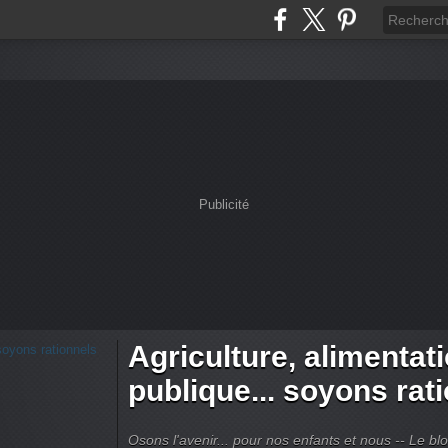
Publicité
Agriculture, alimentat
publique... soyons rat
Osons l'avenir... pour nos enfants et nous -- Le bl