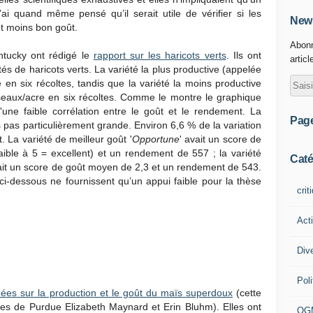
ai quand même pensé qu’il serait utile de vérifier si les
News
nt moins bon goût.
Abonn
ntucky ont rédigé le
rapport sur les haricots verts
. Ils ont
articl
s de haricots verts. La variété la plus productive (appelée
 en six récoltes, tandis que la variété la moins productive
sseaux/acre en six récoltes. Comme le montre le graphique
u'une faible corrélation entre le goût et le rendement. La
Pag
is pas particulièrement grande. Environ 6,6 % de la variation
 La variété de meilleur goût '
Opportune
' avait un score de
aible à 5 = excellent) et un rendement de 557 ; la variété
Caté
vait un score de goût moyen de 2,3 et un rendement de 543.
ci-dessous ne fournissent qu’un appui faible pour la thèse
crit
Act
Div
Poli
ées sur la production et le goût du maïs superdoux
(cette
ses de Purdue Elizabeth Maynard et Erin Bluhm). Elles ont
OG