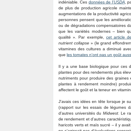
indéniable. Ces
données de l'
USDA
, p
de plus de production agricole main
augmentations de la productivité agrico
personnes pensent que les amélioratio
ou de dégradations compensatoires dan
que les variétés modernes – bien qu
qualité ». Par exemple,
cet article de
nutrient collapse
» (le grand effondrem
vitamines des cultures a diminué ave
que
les tomates n’ont pas un goût aus
Il y a une base biologique pour ces d
plantes pour des rendements plus élevés
nutriments pour produire des graines e
plantes à rendement moindre) produi
affectent le goût et la teneur en vitamin
J'avais ces idées en tête lorsque je s
(rapport sur les essais de légumes 
d'autres universités du
Midwest
. Le r
de rendement et d’autres caractéristi
haricots verts et maïs sucré – il y ava
ne s’agissait pas d’évaluations sensori