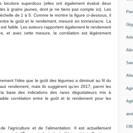
s bicolore superdoux (elles ont également évalué deux
tés à grains jaunes, dont je ne tiens pas compte ici). Les
Pes
échelle de 1 à 5. Comme le montre la figure ci-dessous, il
e entre le goût et le rendement, mesuré en tonnes/acre. La
Gly
on est faible. Les auteurs rapportent également le rendement
re, et avec cette mesure, la corrélation est légèrement
Arti
Ali
San
Afr
irement l’idée que le goût des légumes a diminué au fil du
haut rendement, mais ils suggèrent qu’en 2017, parmi les
Agr
ur la base des indications des rares dégustateurs mis à
 faible corrélation entre le goût et le rendement pour les
Agri
amé
CR
l'agriculture et de l'alimentation. Il est actuellement