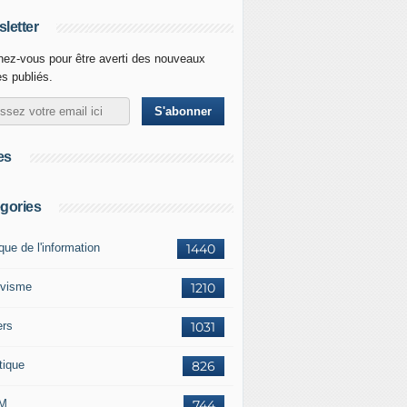
letter
ez-vous pour être averti des nouveaux
es publiés.
es
gories
ique de l'information
1440
ivisme
1210
ers
1031
tique
826
M
744