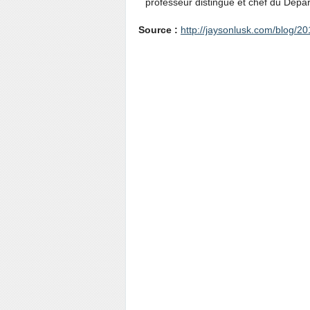
professeur distingué et chef du Dépar
Source :
http://jaysonlusk.com/blog/20