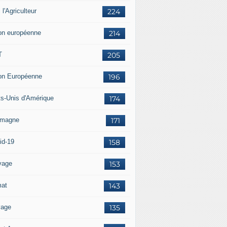
i l'Agriculteur
224
on européenne
214
T
205
on Européenne
196
ts-Unis d'Amérique
174
emagne
171
id-19
158
vage
153
mat
143
vage
135