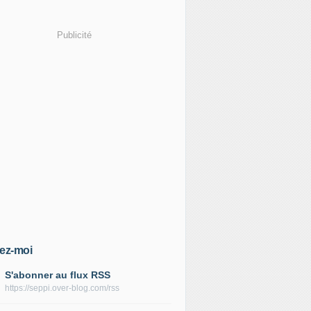
Publicité
ez-moi
S'abonner au flux RSS
https://seppi.over-blog.com/rss