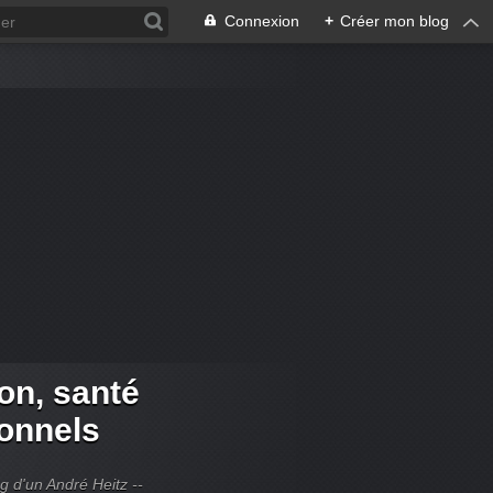
Connexion
+
Créer mon blog
ion, santé
ionnels
og d'un André Heitz --