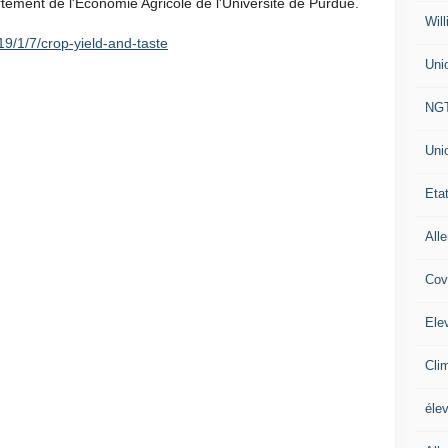
tement de l'Économie Agricole de l'Université de Purdue.
Will
19/1/7/crop-yield-and-taste
Uni
NG
Uni
Eta
All
Cov
Ele
Cli
éle