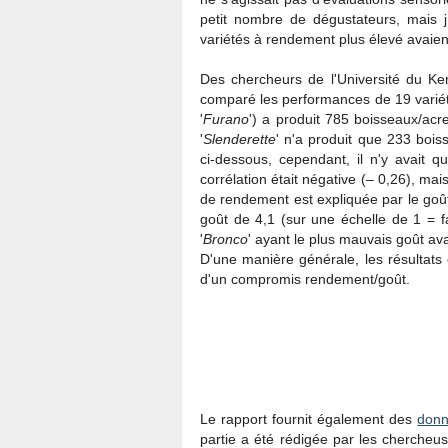
petit nombre de dégustateurs, mais j’
variétés à rendement plus élevé avaie
Des chercheurs de l'Université du Ke
comparé les performances de 19 variété
'
Furano
') a produit 785 boisseaux/acre
'
Slenderette
' n'a produit que 233 boi
ci-dessous, cependant, il n'y avait q
corrélation était négative (– 0,26), ma
de rendement est expliquée par le goût.
goût de 4,1 (sur une échelle de 1 = f
'
Bronco
' ayant le plus mauvais goût a
D'une manière générale, les résultats 
d'un compromis rendement/goût.
Le rapport fournit également des
donn
partie a été rédigée par les chercheu