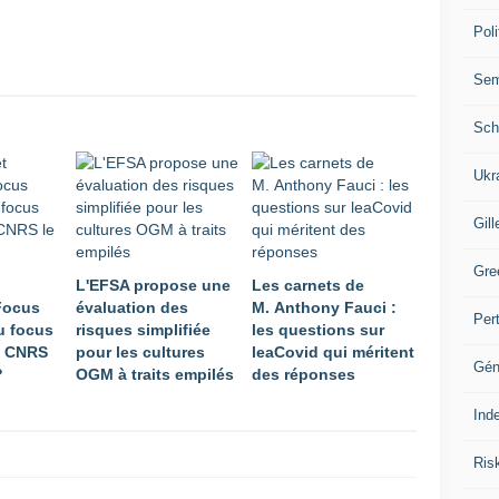
Poli
Se
Sch
Ukr
Gill
Gre
L'EFSA propose une
Les carnets de
 Focus
évaluation des
M. Anthony Fauci :
Per
u focus
risques simplifiée
les questions sur
s CNRS
pour les cultures
leaCovid qui méritent
Gén
?
OGM à traits empilés
des réponses
Ind
Ris