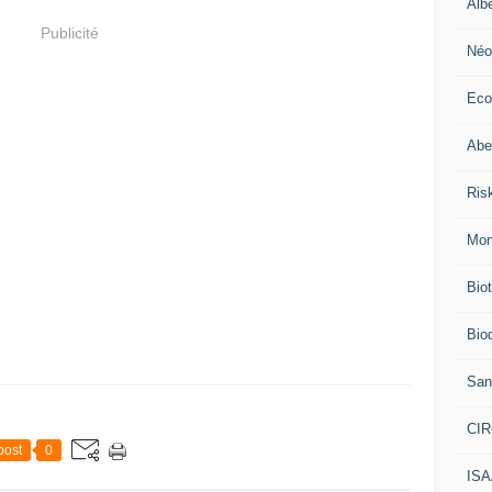
Alb
Publicité
Néo
Eco
Abei
Ris
Mon
Bio
Biod
San
CI
post
0
IS