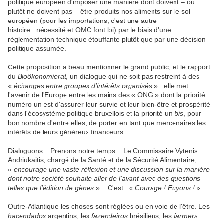
politique européen d'imposer une manière dont doivent – ou
plutôt ne doivent pas – être produits nos aliments sur le sol
européen (pour les importations, c'est une autre
histoire...nécessité et OMC font loi) par le biais d'une
réglementation technique étouffante plutôt que par une décision
politique assumée.
Cette proposition a beau mentionner le grand public, et le rapport
du
Bioökonomierat
, un dialogue qui ne soit pas restreint à des
«
échanges entre groupes d'intérêts organisés
» : elle met
l'avenir de l'Europe entre les mains des « ONG » dont la priorité
numéro un est d'assurer leur survie et leur bien-être et prospérité
dans l'écosystème politique bruxellois et la priorité un
bis
, pour
bon nombre d'entre elles, de porter en tant que mercenaires les
intérêts de leurs généreux financeurs.
Dialoguons... Prenons notre temps... Le Commissaire Vytenis
Andriukaitis, chargé de la Santé et de la Sécurité Alimentaire,
«
encourage une vaste réflexion et une discussion sur la manière
dont notre société souhaite aller de l’avant avec des questions
telles que l’édition de gènes
»... C'est : «
Courage ! Fuyons !
»
Outre-Atlantique les choses sont réglées ou en voie de l'être. Les
hacendados
argentins, les
fazendeiros
brésiliens, les
farmers