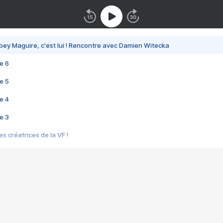
bey Maguire, c'est lui ! Rencontre avec Damien Witecka
e 6
e 5
e 4
e 3
s créatrices de la VF !
e 2
e 1
e Mektoub My Love arrive enfin ! Rencontre avec Shaïn Boumedine et Sal
i : après Toni en famille