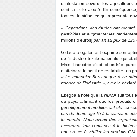
d'infestation sévère, les agriculteur
cent, a-t-elle ajouté. En conséquence
tonnes de niébé, ce qui représente envi
«
Cependant, des études ont montré qu
pesticides et augmenter les rendement
millions d'euros]
par an au prix de 120 
Gidado a également exprimé son optimis
de l'industrie textile nationale, qui 
Mais l'industrie s'est effondrée parc
d'atteindre le seuil de rentabilité, en 
«
Le cotonnier Bt s'attaque à ce mê
relance de l'industrie
», a-t-elle déclaré
Ebegba a noté que la
NBMA
suit tous 
du pays, affirmant que les produits on
génétiquement modifiés ont été conso
cas de dommage lié à la consommation
le monde. Nous avons des organisati
accordent leur confiance à la biotech
nous reste à vérifier les produits GM