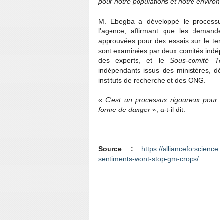
pour notre populations et notre enviro
M. Ebegba a développé le processu
l'agence, affirmant que les deman
approuvées pour des essais sur le te
sont examinées par deux comités indé
des experts, et le
Sous-comité T
indépendants issus des ministères, 
instituts de recherche et des ONG.
«
C'est un processus rigoureux pour
forme de danger
», a-t-il dit.
________________
Source :
https://allianceforscienc
sentiments-wont-stop-gm-crops/