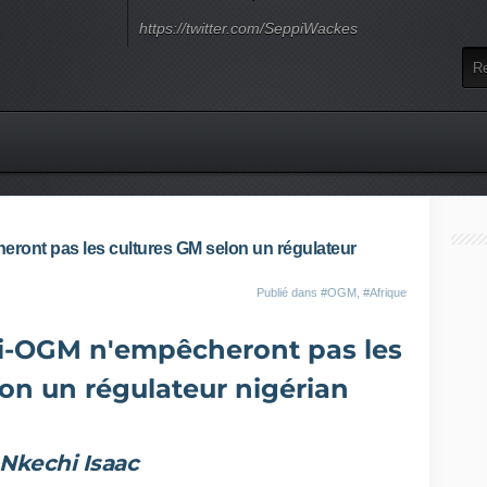
https://twitter.com/SeppiWackes
ront pas les cultures GM selon un régulateur
Publié dans
#OGM
,
#Afrique
ti-OGM n'empêcheront pas les
on un régulateur nigérian
Nkechi Isaac