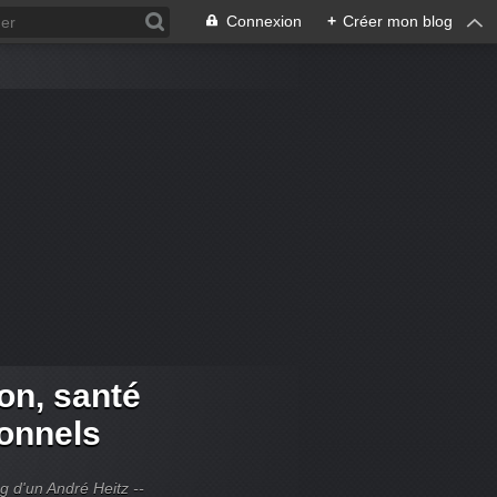
Connexion
+
Créer mon blog
ion, santé
ionnels
og d'un André Heitz --