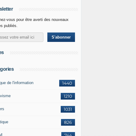
letter
ez-vous pour être averti des nouveaux
es publiés.
es
gories
ique de l'information
1440
ivisme
1210
ers
1031
tique
826
M
744