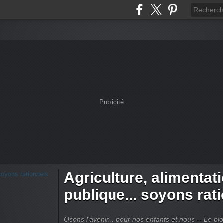
Publicité
Agriculture, alimentat
publique... soyons rat
Osons l'avenir... pour nos enfants et nous -- Le bl