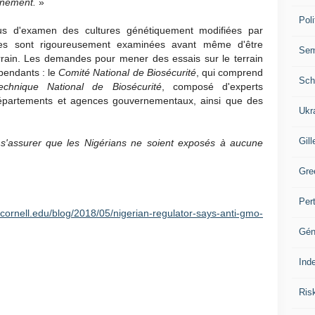
nnement.
»
Poli
s d'examen des cultures génétiquement modifiées par
des sont rigoureusement examinées avant même d'être
Se
rrain. Les demandes pour mener des essais sur le terrain
pendants : le
Comité National de Biosécurité
, qui comprend
Sch
echnique National de Biosécurité
, composé d'experts
départements et agences gouvernementaux, ainsi que des
Ukr
Gill
 s'assurer que les Nigérians ne soient exposés à aucune
Gre
Per
e.cornell.edu/blog/2018/05/nigerian-regulator-says-anti-gmo-
Gén
Ind
Ris