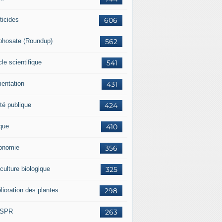
ticides
606
phosate (Roundup)
562
cle scientifique
541
mentation
431
té publique
424
ique
410
onomie
356
culture biologique
325
lioration des plantes
298
ISPR
263