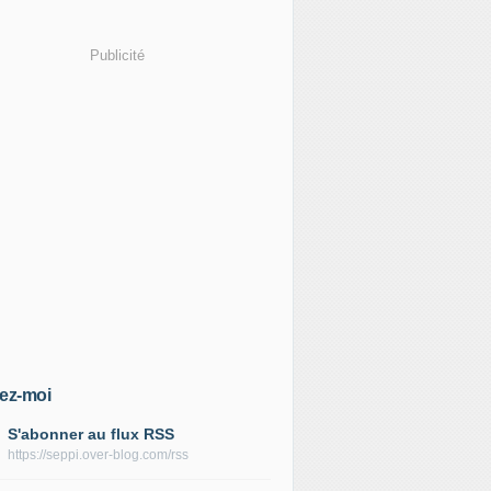
Publicité
ez-moi
S'abonner au flux RSS
https://seppi.over-blog.com/rss