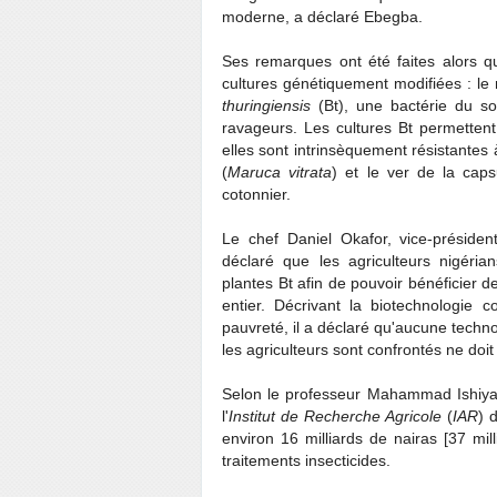
moderne, a déclaré Ebegba.
Ses remarques ont été faites alors q
cultures génétiquement modifiées : le
thuringiensis
(Bt), une bactérie du sol
ravageurs. Les cultures Bt permettent a
elles sont intrinsèquement résistantes 
(
Maruca vitrata
)
et le ver de la capsu
cotonnier.
Le chef Daniel Okafor, vice-président
déclaré que les agriculteurs nigéria
plantes Bt afin de pouvoir bénéficier
entier. Décrivant la biotechnologie c
pauvreté, il a déclaré qu'aucune techn
les agriculteurs sont confrontés ne doit
Selon le professeur Mahammad Ishiyaku
l'
Institut de Recherche Agricole
(
IAR
) 
environ 16 milliards de nairas [37 mi
traitements insecticides.