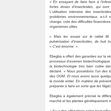
«
En essayant de faire face à l'infes
fortes doses d'insecticides, qui son
L'utilisation intensive des insecticid
problèmes environnementaux, a-t-il 
change, crée des difficultés financières
organismes utiles.
«
Mais les essais sur le niébé Bt 
pulvérisation d'insecticides, de huit
«
C'est énorme.
»
Ebegba a offert des garanties sur la sé
processus d'examen biotechnologique 
la biotechnologie très bien cotée da
déclaré. «
Nous possédons l'un des lab
des OGM. Et nous avons aussi quelqu
le monde entier. En matière de prévent
préparée à faire en sorte que les Nigé
Ebegba a également précisé la différe
marché et les plantes génétiquement m
«
Il y a des allégations selon lesquell