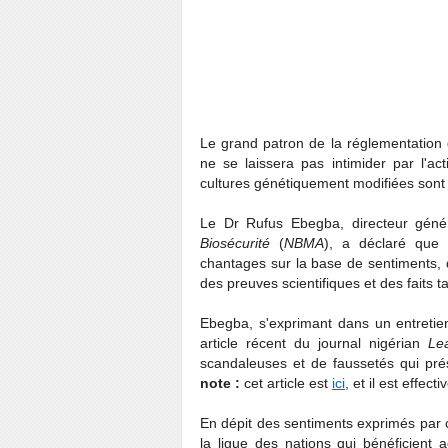
Le grand patron de la réglementation 
ne se laissera pas intimider par l'a
cultures génétiquement modifiées sont 
Le Dr Rufus Ebegba, directeur génér
Biosécurité
(
NBMA
), a déclaré que 
chantages sur la base de sentiments, 
des preuves scientifiques et des faits ta
Ebegba, s'exprimant dans un entretien
article récent du journal nigérian
Le
scandaleuses et de faussetés qui p
note :
cet article est
ici
, et il est effe
En dépit des sentiments exprimés par ce
la ligue des nations qui bénéficient ac