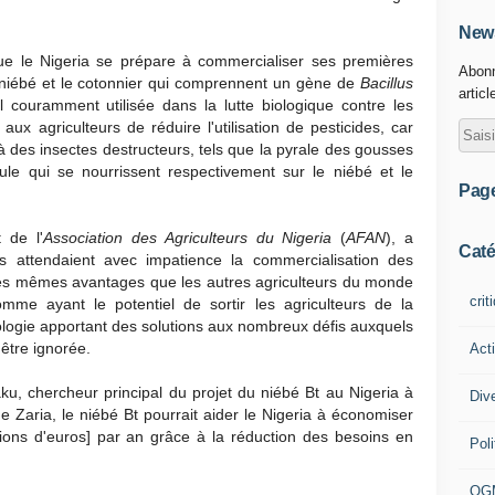
News
ue le Nigeria se prépare à commercialiser ses premières
Abonn
 niébé et le cotonnier qui comprennent un gène de
Bacillus
articl
 couramment utilisée dans la lutte biologique contre les
ux agriculteurs de réduire l'utilisation de pesticides, car
à des insectes destructeurs, tels que la pyrale des gousses
le qui se nourrissent respectivement sur le niébé et le
Pag
 de l'
Association des Agriculteurs du Nigeria
(
AFAN
), a
Caté
ns attendaient avec impatience la commercialisation des
 des mêmes avantages que les autres agriculteurs du monde
crit
omme ayant le potentiel de sortir les agriculteurs de la
ologie apportant des solutions aux nombreux défis auxquels
 être ignorée.
Act
, chercheur principal du projet du niébé Bt au Nigeria à
Div
de Zaria, le niébé Bt pourrait aider le Nigeria à économiser
llions d'euros] par an grâce à la réduction des besoins en
Poli
OG