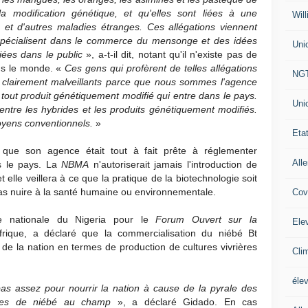
la modification génétique, et qu'elles sont liées à une
Will
 et d'autres maladies étranges. Ces allégations viennent
 spécialisent dans le commerce du mensonge et des idées
Uni
fiées dans le public
», a-t-il dit, notant qu'il n'existe pas de
s le monde. «
Ces gens qui profèrent de telles allégations
NG
nt clairement malveillants parce que nous sommes l'agence
 tout produit génétiquement modifié qui entre dans le pays.
Uni
re entre les hybrides et les produits génétiquement modifiés.
moyens conventionnels.
»
Eta
que son agence était tout à fait prête à réglementer
All
ns le pays. La
NBMA
n'autoriserait jamais l'introduction de
 et elle veillera à ce que la pratique de la biotechnologie soit
as nuire à la santé humaine ou environnementale.
Cov
e nationale du Nigeria pour le
Forum Ouvert sur la
Ele
frique, a déclaré que la commercialisation du niébé Bt
t de la nation en termes de production de cultures vivrières
Cli
éle
as assez pour nourrir la nation à cause de la pyrale des
ses de niébé au champ
», a déclaré Gidado. En cas