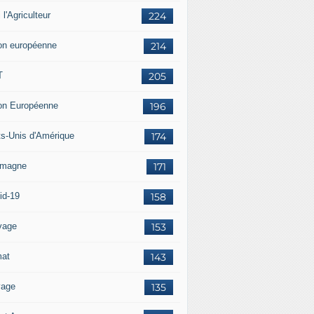
i l'Agriculteur
224
on européenne
214
T
205
on Européenne
196
ts-Unis d'Amérique
174
emagne
171
id-19
158
vage
153
mat
143
vage
135