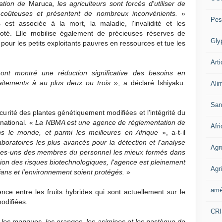
tation de
Maruca
, les agriculteurs sont forcés d'utiliser de
t coûteuses et présentent de nombreux inconvénients.
»
Pes
es est associée à la mort, la maladie, l'invalidité et les
noté. Elle mobilise également de précieuses réserves de
Gly
 pour les petits exploitants pauvres en ressources et tue les
Arti
ont montré une réduction significative des besoins en
 traitements à au plus deux ou trois
», a déclaré Ishiyaku.
Ali
San
curité des plantes génétiquement modifiées et l'intégrité du
national. «
La NBMA est une agence de réglementation de
Afr
ns le monde, et parmi les meilleures en Afrique
», a-t-il
oratoires les plus avancés pour la détection et l'analyse
Agr
es-uns des membres du personnel les mieux formés dans
ion des risques biotechnologiques, l'agence est pleinement
Agri
rians et l'environnement soient protégés.
»
amé
nce entre les fruits hybrides qui sont actuellement sur le
odifiées.
CR
es les mangues, les oranges, les asimines et les pastèque de