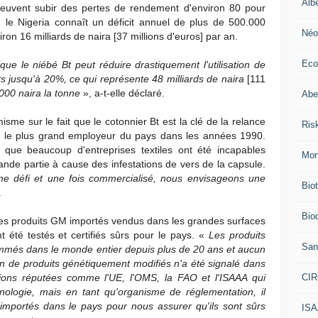
Alb
s peuvent subir des pertes de rendement d'environ 80 pour
, le Nigeria connaît un déficit annuel de plus de 500.000
Néo
ron 16 milliards de naira [37 millions d'euros] par an.
Eco
e le niébé Bt peut réduire drastiquement l'utilisation de
s jusqu'à 20%, ce qui représente 48 milliards de naira
[111
000 naira la tonne
», a-t-elle déclaré.
Abei
me sur le fait que le cotonnier Bt est la clé de la relance
Ris
était le plus grand employeur du pays dans les années 1990.
e que beaucoup d'entreprises textiles ont été incapables
Mon
grande partie à cause des infestations de vers de la capsule.
me défi et une fois commercialisé, nous envisageons une
Bio
.
Biod
les produits GM importés vendus dans les grandes surfaces
t été testés et certifiés sûrs pour le pays. «
Les produits
San
mmés dans le monde entier depuis plus de 20 ans et aucun
 de produits génétiquement modifiés n'a été signalé dans
CI
ons réputées comme l'UE, l'OMS, la FAO et l'ISAAA qui
nologie, mais en tant qu'organisme de réglementation, il
 importés dans le pays pour nous assurer qu'ils sont sûrs
IS