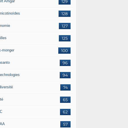
ert Amgar
129
nicotinoïdes
128
nomie
127
lles
125
k-monger
100
santo
96
technologies
94
iversité
74
té
65
RC
62
AAA
57