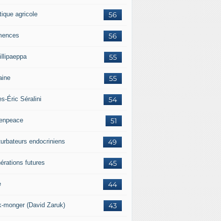
tique agricole
56
mences
56
illipaeppa
55
aine
55
es-Éric Séralini
54
enpeace
51
turbateurs endocriniens
49
érations futures
45
e
44
k-monger (David Zaruk)
43