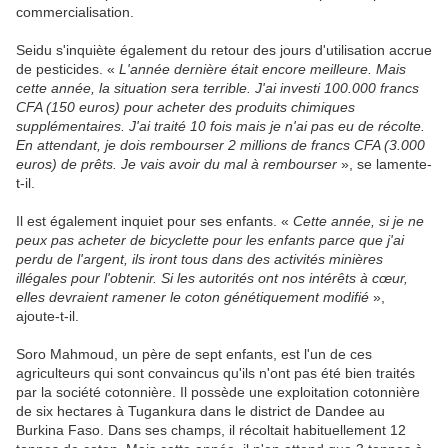
commercialisation.
Seidu s'inquiète également du retour des jours d'utilisation accrue
de pesticides. «
L'année dernière était encore meilleure. Mais
cette année, la situation sera terrible. J'ai investi 100.000 francs
CFA (150 euros) pour acheter des produits chimiques
supplémentaires. J'ai traité 10 fois mais je n'ai pas eu de récolte.
En attendant, je dois rembourser 2 millions de francs CFA (3.000
euros) de prêts. Je vais avoir du mal à rembourser
», se lamente-
t-il.
Il est également inquiet pour ses enfants. «
Cette année, si je ne
peux pas acheter de bicyclette pour les enfants parce que j'ai
perdu de l'argent, ils iront tous dans des activités minières
illégales pour l'obtenir. Si les autorités ont nos intérêts à cœur,
elles devraient ramener le coton génétiquement modifié
»,
ajoute-t-il.
Soro Mahmoud, un père de sept enfants, est l'un de ces
agriculteurs qui sont convaincus qu'ils n'ont pas été bien traités
par la société cotonnière. Il possède une exploitation cotonnière
de six hectares à Tugankura dans le district de Dandee au
Burkina Faso. Dans ses champs, il récoltait habituellement 12