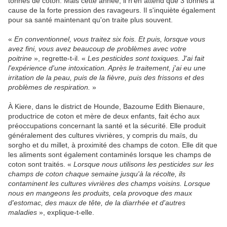
tonnes de coton. Mais cette année, il n'en attend que 3 tonnes à
cause de la forte pression des ravageurs. Il s'inquiète également
pour sa santé maintenant qu'on traite plus souvent.
«
En conventionnel, vous traitez six fois. Et puis, lorsque vous
avez fini, vous avez beaucoup de problèmes avec votre
poitrine
», regrette-t-il. «
Les pesticides sont toxiques. J'ai fait
l'expérience d'une intoxication. Après le traitement, j'ai eu une
irritation de la peau, puis de la fièvre, puis des frissons et des
problèmes de respiration.
»
À Kiere, dans le district de Hounde, Bazoume Edith Bienaure,
productrice de coton et mère de deux enfants, fait écho aux
préoccupations concernant la santé et la sécurité. Elle produit
généralement des cultures vivrières, y compris du maïs, du
sorgho et du millet, à proximité des champs de coton. Elle dit que
les aliments sont également contaminés lorsque les champs de
coton sont traités. «
Lorsque nous utilisons les pesticides sur les
champs de coton chaque semaine jusqu'à la récolte, ils
contaminent les cultures vivrières des champs voisins. Lorsque
nous en mangeons les produits, cela provoque des maux
d'estomac, des maux de tête, de la diarrhée et d'autres
maladies
», explique-t-elle.