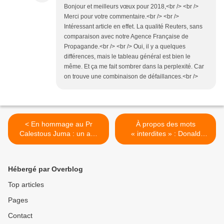
Bonjour et meilleurs vœux pour 2018,<br /> <br />
Merci pour votre commentaire.<br /> <br />
Intéressant article en effet. La qualité Reuters, sans
comparaison avec notre Agence Française de
Propagande.<br /> <br /> Oui, il y a quelques
différences, mais le tableau général est bien le
même. Et ça me fait sombrer dans la perplexité. Car
on trouve une combinaison de défaillances.<br />
< En hommage au Pr
À propos des mots
Calestous Juma : un ami
« interdites » : Donald
admiré, un allié de la
Trump, couleur pastèque >
science et un modèle
Hébergé par Overblog
Top articles
Pages
Contact