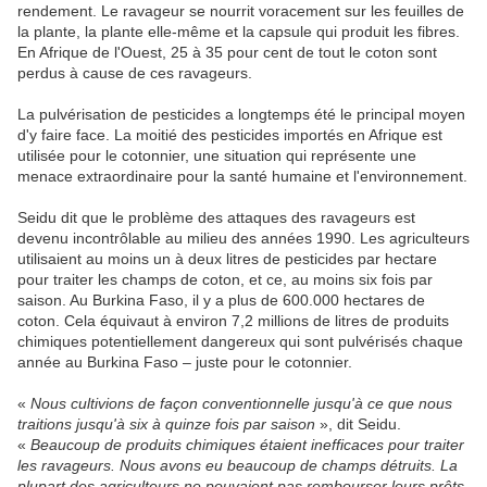
rendement. Le ravageur se nourrit voracement sur les feuilles de
la plante, la plante elle-même et la capsule qui produit les fibres.
En Afrique de l'Ouest, 25 à 35 pour cent de tout le coton sont
perdus à cause de ces ravageurs.
La pulvérisation de pesticides a longtemps été le principal moyen
d'y faire face. La moitié des pesticides importés en Afrique est
utilisée pour le cotonnier, une situation qui représente une
menace extraordinaire pour la santé humaine et l'environnement.
Seidu dit que le problème des attaques des ravageurs est
devenu incontrôlable au milieu des années 1990. Les agriculteurs
utilisaient au moins un à deux litres de pesticides par hectare
pour traiter les champs de coton, et ce, au moins six fois par
saison. Au Burkina Faso, il y a plus de 600.000 hectares de
coton. Cela équivaut à environ 7,2 millions de litres de produits
chimiques potentiellement dangereux qui sont pulvérisés chaque
année au Burkina Faso – juste pour le cotonnier.
«
Nous cultivions de façon conventionnelle jusqu'à ce que nous
traitions jusqu'à six à quinze fois par saison
», dit Seidu.
«
Beaucoup de produits chimiques étaient inefficaces pour traiter
les ravageurs. Nous avons eu beaucoup de champs détruits. La
plupart des agriculteurs ne pouvaient pas rembourser leurs prêts.