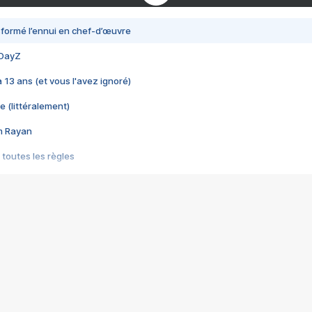
nsformé l’ennui en chef-d’œuvre
 DayZ
 a 13 ans (et vous l'avez ignoré)
e (littéralement)
im Rayan
 toutes les règles
s les jeux vidéo
us choquant de Rockstar ? - Le scandale BULLY
e plus moche de Steam
du RÊVE tourne au CAUCHEMAR
pendant 8 heures
it… à tort