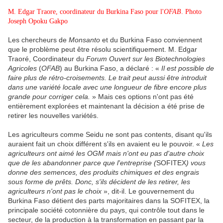
M. Edgar Traore, coordinateur du Burkina Faso pour l'
OFAB
. Photo
Joseph Opoku Gakpo
Les chercheurs de
Monsanto
et du Burkina Faso conviennent
que le problème peut être résolu scientifiquement. M. Edgar
Traoré, Coordinateur du
Forum Ouvert sur les Biotechnologies
Agricoles
(
OFAB
) au Burkina Faso, a déclaré : «
Il est possible de
faire plus de rétro-croisements. Le trait peut aussi être introduit
dans une variété locale avec une longueur de fibre encore plus
grande pour corriger cela.
» Mais ces options n'ont pas été
entièrement explorées et maintenant la décision a été prise de
retirer les nouvelles variétés.
Les agriculteurs comme Seidu ne sont pas contents, disant qu'ils
auraient fait un choix différent s'ils en avaient eu le pouvoir. «
Les
agriculteurs ont aimé les OGM mais n'ont eu pas d'autre choix
que de les abandonner parce que l'entreprise (
SOFITEX
) vous
donne des semences, des produits chimiques et des engrais
sous forme de prêts. Donc, s'ils décident de les retirer, les
agriculteurs n'ont pas le choix
», dit-il. Le gouvernement du
Burkina Faso détient des parts majoritaires dans la SOFITEX, la
principale société cotonnière du pays, qui contrôle tout dans le
secteur, de la production à la transformation en passant par la