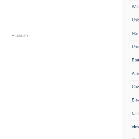
Will
Uni
NG
Publicité
Uni
Eta
All
Cov
Ele
Cli
éle