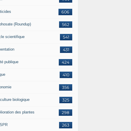
ticides
606
phosate (Roundup)
562
cle scientifique
541
mentation
431
té publique
424
ique
410
onomie
356
culture biologique
325
lioration des plantes
298
ISPR
263