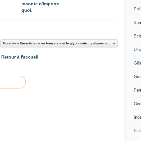
raconte n'importe
Poli
quoi.
Se
Sch
Euractiv – Euractivisme en français – et le glyphosate : quelques nouvelles (plus très fraîches) de Bruxelles
Ukr
Retour à l'accueil
Gill
Gre
Per
Gén
Ind
Ris