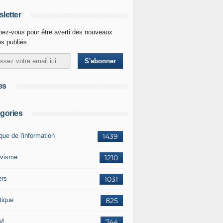
letter
ez-vous pour être averti des nouveaux
es publiés.
es
gories
ique de l'information
1439
ivisme
1210
ers
1031
tique
825
M
744