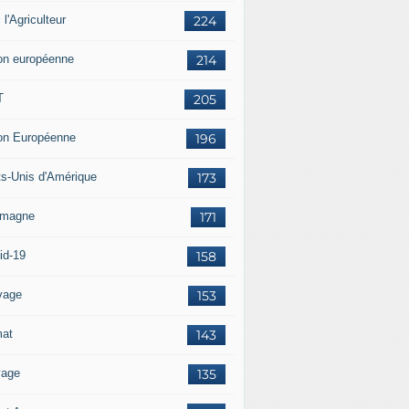
i l'Agriculteur
224
on européenne
214
T
205
on Européenne
196
ts-Unis d'Amérique
173
emagne
171
id-19
158
vage
153
mat
143
vage
135