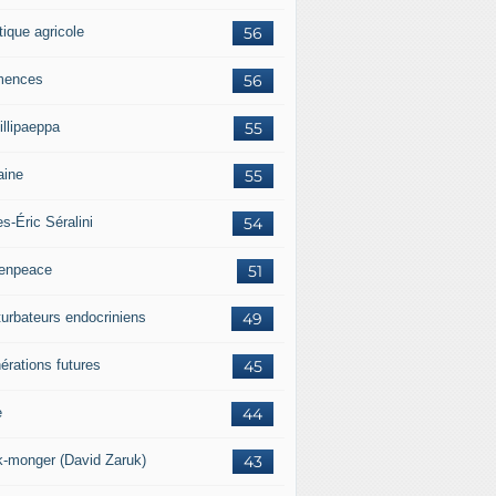
tique agricole
56
mences
56
illipaeppa
55
aine
55
es-Éric Séralini
54
enpeace
51
turbateurs endocriniens
49
érations futures
45
e
44
k-monger (David Zaruk)
43