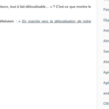
teurs, tout à fait délocalisable…
» ? C'est ce que montre le
Pes
Gly
e-Wekstein : «
En marche vers la délocalisation de notre
Arti
Ali
San
Afr
Agr
Agri
amé
CR