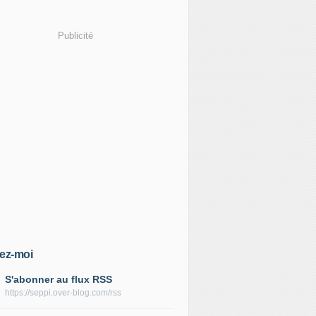
Publicité
ez-moi
S'abonner au flux RSS
https://seppi.over-blog.com/rss