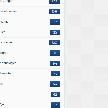
ert Amgar
129
nicotinoïdes
128
nomie
127
lles
125
k-monger
100
santo
96
technologies
94
iversité
74
té
64
RC
62
AAA
57