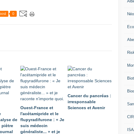
Alb
Néo
post
0
Eco
Abei
Ris
Mon
Bio
Biod
Cancer du pancréas :
irresponsable
San
Ouest-France et
Sciences et Avenir
e
l'acétamipride et le
CI
nalyse de
flupyradifurone : « Je
 piètre
suis médecin
IS
journal
généraliste... » et je