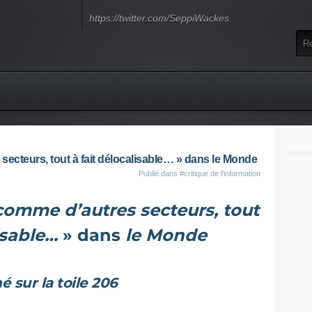
https://twitter.com/SeppiWackes
 secteurs, tout à fait délocalisable… » dans le Monde
Publié dans
#critique de l'information
 comme d’autres secteurs, tout
isable…
» dans
le Monde
é sur la toile 206