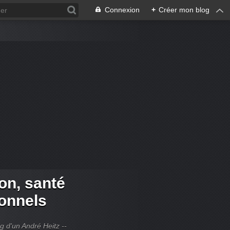
Connexion
+
Créer mon blog
ion, santé
ionnels
og d'un André Heitz --