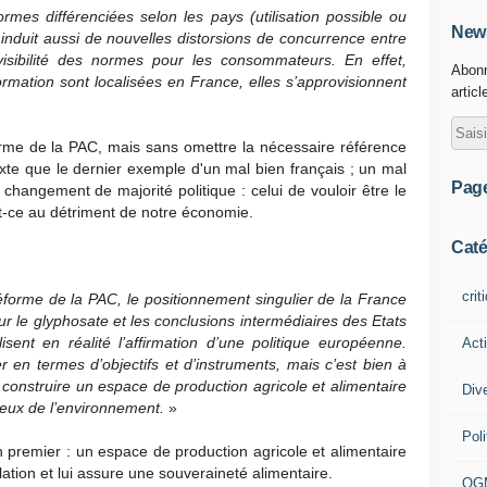
normes différenciées selon les pays (utilisation possible ou
News
nduit aussi de nouvelles distorsions de concurrence entre
visibilité des normes pour les consommateurs. En effet,
Abonn
ormation sont localisées en France, elles s’approvisionnent
articl
forme de la PAC, mais sans omettre la nécessaire référence
xte que le dernier exemple d'un mal bien français ; un mal
Pag
 changement de majorité politique : celui de vouloir être le
ût-ce au détriment de notre économie.
Caté
crit
réforme de la PAC, le positionnement singulier de la France
r le glyphosate et les conclusions intermédiaires des Etats
lisent en réalité l’affirmation d’une politique européenne.
Act
er en termes d’objectifs et d’instruments, mais c’est bien à
 construire un espace de production agricole et alimentaire
Div
tueux de l’environnement.
»
Poli
premier : un espace de production agricole et alimentaire
lation et lui assure une souveraineté alimentaire.
OG