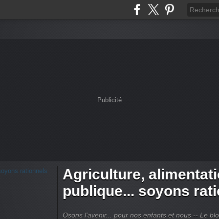
Publicité
Agriculture, alimentat
publique... soyons rat
Osons l'avenir... pour nos enfants et nous -- Le bl