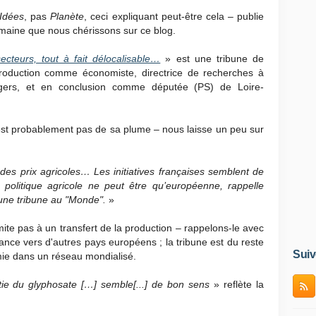
Idées
, pas
Planète
, ceci expliquant peut-être cela – publie
omaine que nous chérissons sur ce blog.
ecteurs, tout à fait délocalisable…
» est une tribune de
roduction comme économiste, directrice de recherches à
Angers, et en conclusion comme députée (PS) de Loire-
n'est probablement pas de sa plume – nous laisse un peu sur
des prix agricoles… Les initiatives françaises semblent de
 politique agricole ne peut être qu’européenne, rappelle
 une tribune au "Monde".
»
imite pas à un transfert de la production – rappelons-le avec
rance vers d'autres pays européens ; la tribune est du reste
Suiv
omie dans un réseau mondialisé.
rtie du glyphosate […] semble[...] de bon sens
» reflète la