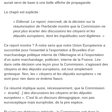
aurait servi de base à une belle affiche de propagande.
Le chapô est explicite :
«
Editorial. Le report, mercredi, de la décision sur la
réautorisation de l’herbicide montre que la Commission ne
peut plus écarter des discussions les citoyens et les
députés européens, dont les inquiétudes sont légitimes.
»
Ce report montre ? À notre sens que notre Union Européenne a
succombé pour l'essentiel à l'exportation à Bruxelles d'un
marchandage politique interne de l'Allemagne et à l'exportation
d'un autre marchandage, politicien, interne de la France. Lire
dans cette décision une leçon pour la Commission, s'agissant des
citoyens et des députés européens, est tout simplement
grotesque. Non, les
«
citoyens et les députés européens
» ne
sont pour rien dans ce énième fiasco.
Ce résumé implique aussi, nécessairement, que la Commission
«
écarte[...] des discussions les citoyens et les députés
européens
». C'est là un discours démagogique, non pas
eurosceptique mais europhobe, de la pire espèce.
Et c'est une rhétorique imbécile : la Commission agit dans le