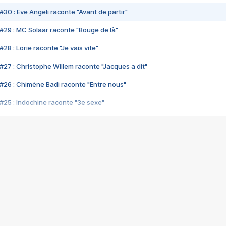
#30 : Eve Angeli raconte "Avant de partir"
#29 : MC Solaar raconte "Bouge de là"
28 : Lorie raconte "Je vais vite"
#27 : Christophe Willem raconte "Jacques a dit"
#26 : Chimène Badi raconte "Entre nous"
#25 : Indochine raconte "3e sexe"
#24 : Zaho raconte "C'est chelou"
#23 : Patrick Bruel raconte "Au café des délices"
#22 : Kyo raconte "Le chemin"
#21 : Nolwenn Leroy raconte "Cassé"
#20 : Patrick Hernandez raconte "Born to be alive"
#19 : Lorie raconte "Près de moi"