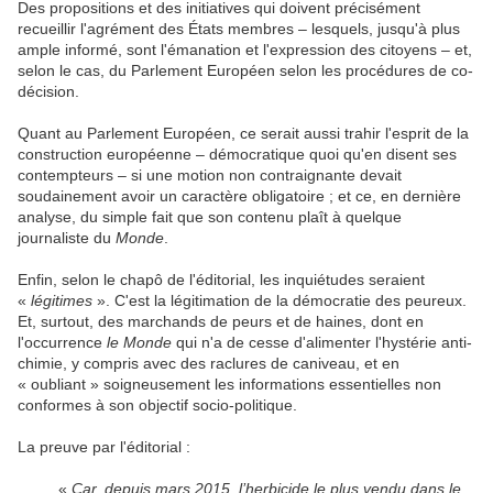
Des propositions et des initiatives qui doivent précisément
recueillir l'agrément des États membres – lesquels, jusqu'à plus
ample informé, sont l'émanation et l'expression des citoyens – et,
selon le cas, du Parlement Européen selon les procédures de co-
décision.
Quant au Parlement Européen, ce serait aussi trahir l'esprit de la
construction européenne – démocratique quoi qu'en disent ses
contempteurs – si une motion non contraignante devait
soudainement avoir un caractère obligatoire ; et ce, en dernière
analyse, du simple fait que son contenu plaît à quelque
journaliste du
Monde
.
Enfin, selon le chapô de l'éditorial, les inquiétudes seraient
«
légitimes
». C'est la légitimation de la démocratie des peureux.
Et, surtout, des marchands de peurs et de haines, dont en
l'occurrence
le Monde
qui n'a de cesse d'alimenter l'hystérie anti-
chimie, y compris avec des raclures de caniveau, et en
« oubliant » soigneusement les informations essentielles non
conformes à son objectif socio-politique.
La preuve par l'éditorial :
«
Car, depuis mars 2015, l’herbicide le plus vendu dans le