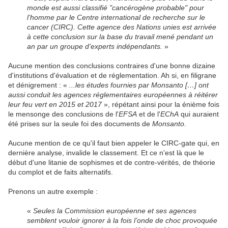
monde est aussi classifié "cancérogène probable" pour
l’homme par le Centre international de recherche sur le
cancer (CIRC). Cette agence des Nations unies est arrivée
à cette conclusion sur la base du travail mené pendant un
an par un groupe d’experts indépendants.
»
Aucune mention des conclusions contraires d'une bonne dizaine
d'institutions d'évaluation et de réglementation. Ah si, en filigrane
et dénigrement : «
...les études fournies par Monsanto […] ont
aussi conduit les agences réglementaires européennes à réitérer
leur feu vert en 2015 et 2017
», répétant ainsi pour la énième fois
le mensonge des conclusions de l'
EFSA
et de l'
EChA
qui auraient
été prises sur la seule foi des documents de
Monsanto
.
Aucune mention de ce qu'il faut bien appeler le CIRC-gate qui, en
dernière analyse, invalide le classement. Et ce n'est là que le
début d'une litanie de sophismes et de contre-vérités, de théorie
du complot et de faits alternatifs.
Prenons un autre exemple :
«
Seules la Commission européenne et ses agences
semblent vouloir ignorer à la fois l’onde de choc provoquée