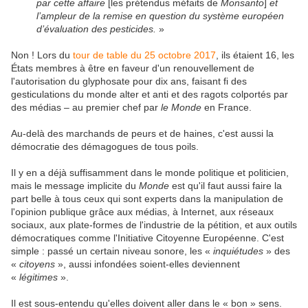
par cette affaire
[les prétendus méfaits de
Monsanto
]
et
l’ampleur de la remise en question du système européen
d’évaluation des pesticides.
»
Non ! Lors du
tour de table du 25 octobre 2017
, ils étaient 16, les
États membres
à être en faveur d'un renouvellement de
l'autorisation du glyphosate pour dix ans, faisant fi des
gesticulations du monde alter et anti et des ragots colportés par
des médias – au premier chef par
le Monde
en France.
Au-delà des marchands de peurs et de haines, c'est aussi la
démocratie des démagogues de tous poils.
Il y en a déjà suffisamment dans le monde politique et politicien,
mais le message implicite du
Monde
est qu'il faut aussi faire la
part belle à tous ceux qui sont experts dans la manipulation de
l'opinion publique grâce aux médias, à Internet, aux réseaux
sociaux, aux plate-formes de l'industrie de la pétition, et aux outils
démocratiques comme l'Initiative Citoyenne Européenne. C'est
simple : passé un certain niveau sonore, les «
inquiétudes
» des
«
citoyens
», aussi infondées soient-elles deviennent
«
légitimes
».
Il est sous-entendu qu'elles doivent aller dans le « bon » sens.