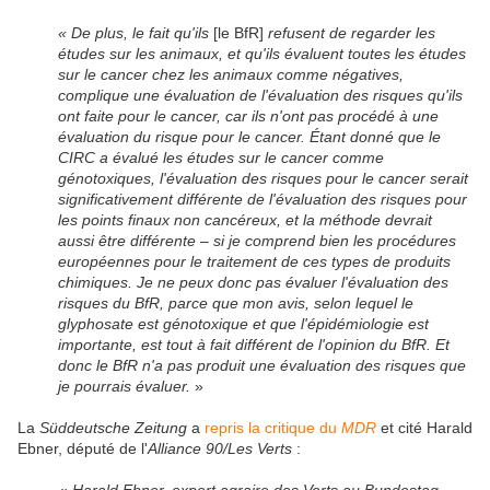
« De plus, le fait qu'ils
[le BfR]
refusent de regarder les
études sur les animaux, et qu'ils évaluent toutes les études
sur le cancer chez les animaux comme négatives,
complique une évaluation de l'évaluation des risques qu'ils
ont faite pour le cancer, car ils n'ont pas procédé à une
évaluation du risque pour le cancer. Étant donné que le
CIRC a évalué les études sur le cancer comme
génotoxiques, l'évaluation des risques pour le cancer serait
significativement différente de l'évaluation des risques pour
les points finaux non cancéreux, et la méthode devrait
aussi être différente – si je comprend bien les procédures
européennes pour le traitement de ces types de produits
chimiques. Je ne peux donc pas évaluer l'évaluation des
risques du BfR, parce que mon avis, selon lequel le
glyphosate est génotoxique et que l'épidémiologie est
importante, est tout à fait différent de l'opinion du BfR. Et
donc le BfR n'a pas produit une évaluation des risques que
je pourrais évaluer.
»
La
Süddeutsche Zeitung
a
repris la critique du
MDR
et cité Harald
Ebner, député de l'
Alliance 90/Les Verts
:
«
Harald Ebner, expert agraire des Verts au Bundestag,