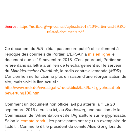
Source :
https://usrtk.org/wp-content/uploads/2017/10/Portier-and-IARC-
related-documents.pdf
Ce document du
BfR
n'était pas encore publié officiellement à
l'époque des courriels de Portier. L'EFSA n'a
mis en ligne
le
document que le 19 novembre 2015. C'est pourquoi, Portier se
réfère dans sa lettre à un lien de téléchargement sur le serveur
du
Mitteldeutscher Rundfunk
, la radio centre-allemande
(
MDR
).
L'ancien lien ne fonctionne plus en raison d'une réorganisation du
site, mais voici le lien actuel :
http://www.mdr.de/investigativ/rueckblick/fakt/fakt-glyphosat-bfr-
bewertung100.html
.
Comment un document non officiel a-il pu atterrir là ? Le 28
septembre 2015 a eu lieu ici, au
Bundestag
,
une audition de la
Commission de l'Alimentation et de l'Agriculture sur le glyphosate.
Selon le
compte rendu
, les participants ont reçu un exemplaire de
l'additif. Comme le dit le président du comité Alois Gerig lors de