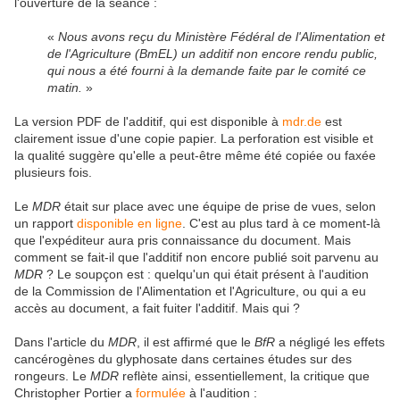
l'ouverture de la séance :
«
Nous avons reçu du Ministère Fédéral de l'Alimentation et
de l'Agriculture (BmEL) un additif non encore rendu public,
qui nous a été fourni à la demande faite par le comité ce
matin.
»
La version PDF de l'additif, qui est disponible à
mdr.de
est
clairement issue d'une copie papier. La perforation est visible et
la qualité suggère qu'elle a peut-être même été copiée ou faxée
plusieurs fois.
Le
MDR
était sur place avec une équipe de prise de vues, selon
un rapport
disponible en ligne
. C'est au plus tard à ce moment-là
que l'expéditeur aura pris connaissance du document. Mais
comment se fait-il que l'additif non encore publié soit parvenu au
MDR
? Le soupçon est : quelqu'un qui était présent à l'audition
de la Commission de l'Alimentation et l'Agriculture, ou qui a eu
accès au document, a fait fuiter l'additif. Mais qui ?
Dans l'article du
MDR
, il est affirmé que le
BfR
a négligé les effets
cancérogènes du glyphosate dans certaines études sur des
rongeurs. Le
MDR
reflète ainsi, essentiellement, la critique que
Christopher Portier a
formulée
à l'audition :