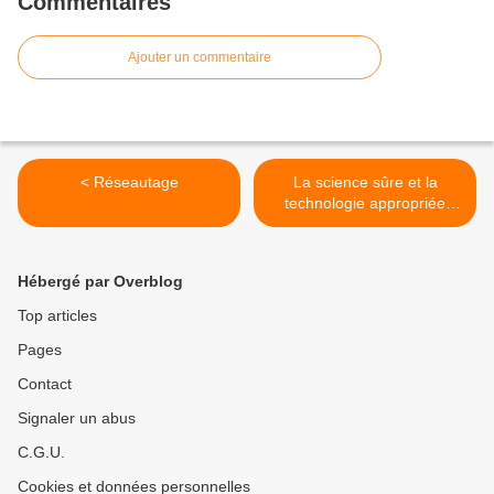
Commentaires
Ajouter un commentaire
< Réseautage
La science sûre et la
technologie appropriée
peuvent aider l'Afrique à
atteindre la sécurité
alimentaire >
Hébergé par Overblog
Top articles
Pages
Contact
Signaler un abus
C.G.U.
Cookies et données personnelles