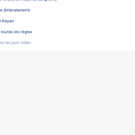
e (littéralement)
im Rayan
 toutes les règles
s les jeux vidéo
us choquant de Rockstar ? - Le scandale BULLY
e plus moche de Steam
du RÊVE tourne au CAUCHEMAR
pendant 8 heures
it… à tort
umiliés par un jeu vidéo
ire - Final Fantasy 8
ti un empire - Age of Empires