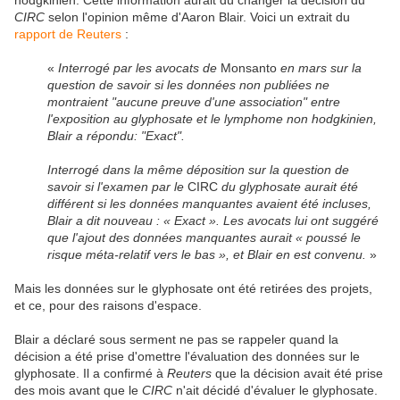
hodgkinien. Cette information aurait dû changer la décision du
CIRC
selon l'opinion même d'Aaron Blair. Voici un extrait du
rapport de Reuters
:
«
Interrogé par les avocats de
Monsanto
en mars sur la
question de savoir si les données non publiées ne
montraient "aucune preuve d'une association" entre
l'exposition au glyphosate et le lymphome non hodgkinien,
Blair a répondu: "Exact".
Interrogé dans la même déposition sur la question de
savoir si l'examen par le
CIRC
du glyphosate aurait été
différent si les données manquantes avaient été incluses,
Blair a dit nouveau : « Exact ». Les avocats lui ont suggéré
que l'ajout des données manquantes aurait « poussé le
risque méta-relatif vers le bas », et Blair en est convenu.
»
Mais les données sur le glyphosate ont été retirées des projets,
et ce, pour des raisons d'espace.
Blair a déclaré sous serment ne pas se rappeler quand la
décision a été prise d'omettre l'évaluation des données sur le
glyphosate. Il a confirmé à
Reuters
que la décision avait été prise
des mois avant que le
CIRC
n'ait décidé d'évaluer le glyphosate.