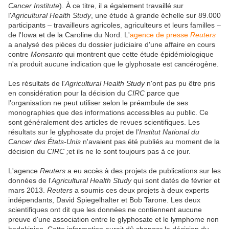
Cancer Institute
). À ce titre, il a également travaillé sur
l'
Agricultural Health Study
, une étude à grande échelle sur 89.000
participants – travailleurs agricoles, agriculteurs et leurs familles –
de l'Iowa et de la Caroline du Nord. L'
agence de presse
Reuters
a analysé des pièces du dossier judiciaire d'une affaire en cours
contre
Monsanto
qui montrent que cette étude épidémiologique
n'a produit aucune indication que le glyphosate est cancérogène.
Les résultats de l'
Agricultural Health Study
n'ont pas pu être pris
en considération pour la décision du
CIRC
parce que
l'organisation ne peut utiliser selon le préambule de ses
monographies que des informations accessibles au public. Ce
sont généralement des articles de revues scientifiques. Les
résultats sur le glyphosate du projet de l'
Institut National du
Cancer des États-Unis
n'avaient pas été publiés au moment de la
décision du
CIRC ;
et ils ne le sont toujours pas à ce jour.
L'agence
Reuters
a eu accès à des projets de publications sur les
données de l'
Agricultural Health Study
qui sont datés de février et
mars 2013.
Reuters
a soumis ces deux projets à deux experts
indépendants, David Spiegelhalter et Bob Tarone. Les deux
scientifiques ont dit que les données ne contiennent aucune
preuve d'une association entre le glyphosate et le lymphome non