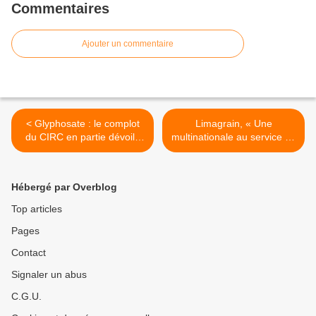
Commentaires
Ajouter un commentaire
< Glyphosate : le complot
Limagrain, « Une
du CIRC en partie dévoilé
multinationale au service de
par Reuters – faisons le
son territoire » sur le
reste !
Monde >
Hébergé par Overblog
Top articles
Pages
Contact
Signaler un abus
C.G.U.