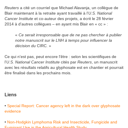
Reuters
a cité un courriel que Michael Alavanja, un collègue de
Blair maintenant à la retraite ayant travaillé à l'
U.S. National
Cancer Institute
et co-auteur des projets, a écrit le 28 février
2014 à d'autres collègues – en ayant mis Blair en « cc » :
«
Ce serait irresponsable que de ne pas chercher à publier
notre manuscrit sur le LNH à temps pour influencer la
décision du
CIRC
.
»
Ce qui n'est pas, peut encore l'être : selon les scientifiques de
l'
U.S. National Cancer Institute
cités par
Reuters
,
un manuscrit
avec les résultats relatifs au glyphosate est en chantier et pourrait
être finalisé dans les prochains mois.
Liens
•
Special Report: Cancer agency left in the dark over glyphosate
evidence
•
Non-Hodgkin Lymphoma Risk and Insecticide, Fungicide and
Fumigant Use in the Agricultural Health Study