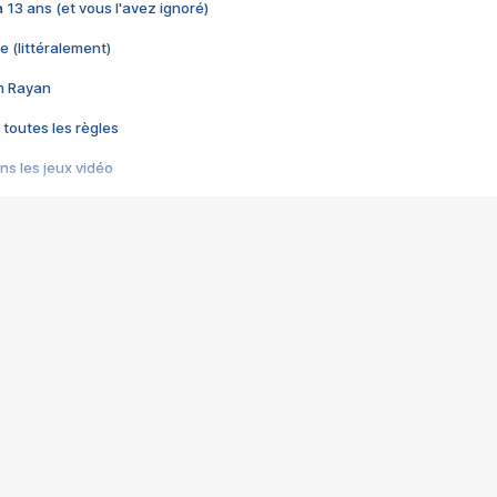
 a 13 ans (et vous l'avez ignoré)
e (littéralement)
im Rayan
 toutes les règles
s les jeux vidéo
us choquant de Rockstar ? - Le scandale BULLY
e plus moche de Steam
du RÊVE tourne au CAUCHEMAR
pendant 8 heures
it… à tort
umiliés par un jeu vidéo
ire - Final Fantasy 8
ti un empire - Age of Empires