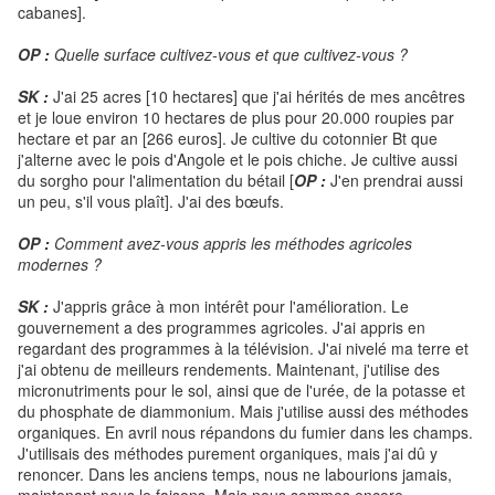
cabanes].
OP :
Quelle surface cultivez-vous et que cultivez-vous ?
SK :
J'ai 25 acres [10 hectares] que j'ai hérités de mes ancêtres
et je loue environ 10 hectares de plus pour 20.000 roupies par
hectare et par an [266 euros]. Je cultive du cotonnier Bt que
j'alterne avec le pois d'Angole et le pois chiche. Je cultive aussi
du sorgho pour l'alimentation du bétail [
OP :
J'en prendrai aussi
un peu, s'il vous plaît]. J'ai des bœufs.
OP :
Comment avez-vous appris les méthodes agricoles
modernes ?
SK :
J'appris grâce à mon intérêt pour l'amélioration. Le
gouvernement a des programmes agricoles. J'ai appris en
regardant des programmes à la télévision. J'ai nivelé ma terre et
j'ai obtenu de meilleurs rendements. Maintenant, j'utilise des
micronutriments pour le sol, ainsi que de l'urée, de la potasse et
du phosphate de diammonium. Mais j'utilise aussi des méthodes
organiques. En avril nous répandons du fumier dans les champs.
J'utilisais des méthodes purement organiques, mais j'ai dû y
renoncer. Dans les anciens temps, nous ne labourions jamais,
maintenant nous le faisons. Mais nous sommes encore