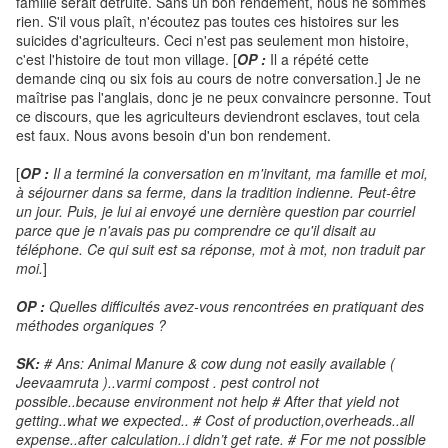
famille serait détruite. Sans un bon rendement, nous ne sommes
rien. S'il vous plaît, n'écoutez pas toutes ces histoires sur les
suicides d'agriculteurs. Ceci n'est pas seulement mon histoire,
c'est l'histoire de tout mon village. [
OP :
Il a répété cette
demande cinq ou six fois au cours de notre conversation.] Je ne
maîtrise pas l'anglais, donc je ne peux convaincre personne. Tout
ce discours, que les agriculteurs deviendront esclaves, tout cela
est faux. Nous avons besoin d'un bon rendement.
[
OP :
Il a terminé la conversation en m'invitant, ma famille et moi,
à séjourner dans sa ferme, dans la tradition indienne. Peut-être
un jour. Puis, je lui ai envoyé une dernière question par courriel
parce que je n'avais pas pu comprendre ce qu'il disait au
téléphone. Ce qui suit est sa réponse, mot à mot, non traduit par
moi.
]
OP :
Quelles difficultés avez-vous rencontrées en pratiquant des
méthodes organiques ?
SK:
# Ans: Animal Manure & cow dung not easily available (
Jeevaamruta )..varmi compost . pest control not
possible..because environment not help # After that yield not
getting..what we expected.. # Cost of production,overheads..all
expense..after calculation..i didn’t get rate. # For me not possible