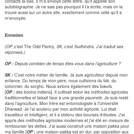
contacts là-bas. Il m'a envoyé cette lettre, qu'il appelle son
autobiographie. Je ne sais pas pourquoi il l'a écrite, mais on la
trouve aussi sur un autre site, exactement comme celle qu'il a
m'envoyée.
Entretien
(OP, c'est
The Odd Pantry
, SK, c'est Sudhindra. J'ai traduit ses
réponses.)
OP :
Depuis combien de temps êtes-vous dans l'agriculture ?
SK :
C'est notre métier de famille. Je suis agriculteur depuis mon
enfance. Du temps de mon père, nous cultivions du blé, du
cotonnier, du sorgho. Nous avions également des bœufs
[
OP :
des bovins indiens]. Il cultivait selon les méthodes agricoles
traditionnelles et faisait face à une grande pauvreté. Je suis resté
dans l'agriculture. Mon frère est entomologiste à l'Université
Dharwad. Je l'ai soutenu par mon activité agricole. Lui était
travailleur et intelligent, et il a obtenu des bourses d'études. J'ai
appris des méthodes agricoles modernes et j'ai été en mesure de
rembourser les dettes. J'ai aussi construit une maison
pakka
pour
ma famille [
OP :
une maison pakka est en dur, par opposition aux