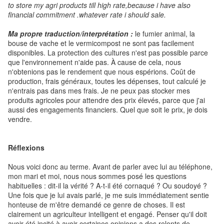
to store my agri products till high rate,because i have also
financial commitment .whatever rate i should sale.
Ma propre traduction/interprétation :
le fumier animal, la
bouse de vache et le vermicompost ne sont pas facilement
disponibles. La protection des cultures n'est pas possible parce
que l'environnement n'aide pas. À cause de cela, nous
n'obtenions pas le rendement que nous espérions. Coût de
production, frais généraux, toutes les dépenses, tout calculé je
n'entrais pas dans mes frais. Je ne peux pas stocker mes
produits agricoles pour attendre des prix élevés, parce que j'ai
aussi des engagements financiers. Quel que soit le prix, je dois
vendre.
Réflexions
Nous voici donc au terme. Avant de parler avec lui au téléphone,
mon mari et moi, nous nous sommes posé les questions
habituelles : dit-il la vérité ? A-t-il été cornaqué ? Ou soudoyé ?
Une fois que je lui avais parlé, je me suis immédiatement sentie
honteuse de m'être demandé ce genre de choses. Il est
clairement un agriculteur intelligent et engagé. Penser qu'il doit
avoir été incité à avoir certaines opinions a des relents de