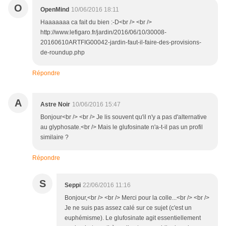
O
OpenMind
10/06/2016 18:11
Haaaaaaa ca fait du bien :-D<br /> <br />
http://www.lefigaro.fr/jardin/2016/06/10/30008-
20160610ARTFIG00042-jardin-faut-il-faire-des-provisions-
de-roundup.php
Répondre
A
Astre Noir
10/06/2016 15:47
Bonjour<br /> <br /> Je lis souvent qu'il n'y a pas d'alternative
au glyphosate.<br /> Mais le glufosinate n'a-t-il pas un profil
similaire ?
Répondre
S
Seppi
22/06/2016 11:16
Bonjour,<br /> <br /> Merci pour la colle...<br /> <br />
Je ne suis pas assez calé sur ce sujet (c'est un
euphémisme). Le glufosinate agit essentiellement