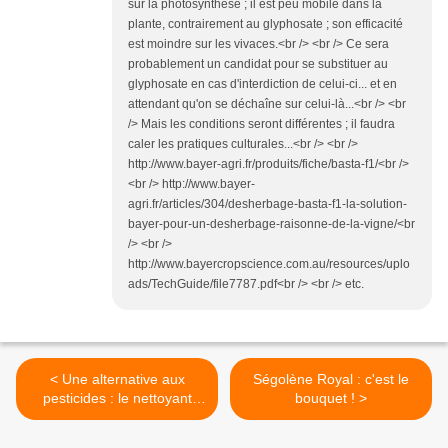
sur la photosynthèse ; il est peu mobile dans la
plante, contrairement au glyphosate ; son efficacité
est moindre sur les vivaces.<br /> <br /> Ce sera
probablement un candidat pour se substituer au
glyphosate en cas d'interdiction de celui-ci... et en
attendant qu'on se déchaîne sur celui-là...<br /> <br
/> Mais les conditions seront différentes ; il faudra
caler les pratiques culturales...<br /> <br />
http://www.bayer-agri.fr/produits/fiche/basta-f1/<br />
<br /> http://www.bayer-
agri.fr/articles/304/desherbage-basta-f1-la-solution-
bayer-pour-un-desherbage-raisonne-de-la-vigne/<br
/> <br />
http://www.bayercropscience.com.au/resources/uplo
ads/TechGuide/file7787.pdf<br /> <br /> etc.
< Une alternative aux
Ségolène Royal : c'est le
pesticides : le nettoyant
bouquet ! >
pour allées « bio »