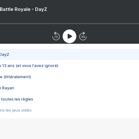
 Battle Royale - DayZ
 DayZ
 a 13 ans (et vous l'avez ignoré)
e (littéralement)
im Rayan
 toutes les règles
s les jeux vidéo
us choquant de Rockstar ? - Le scandale BULLY
e plus moche de Steam