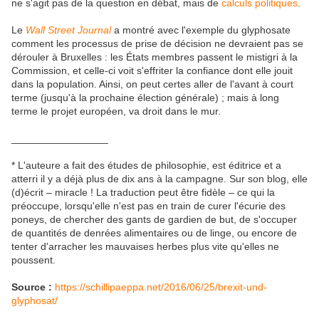
ne s'agit pas de la question en débat, mais de
calculs politiques
.
Le
Wall Street Journal
a montré avec l'exemple du glyphosate
comment les processus de prise de décision ne devraient pas se
dérouler à Bruxelles : les États membres passent le mistigri à la
Commission, et celle-ci voit s'effriter la confiance dont elle jouit
dans la population. Ainsi, on peut certes aller de l'avant à court
terme (jusqu'à la prochaine élection générale) ; mais à long
terme le projet européen, va droit dans le mur.
_________________
* L'auteure a fait des études de philosophie, est éditrice et a
atterri il y a déjà plus de dix ans à la campagne. Sur son blog, elle
(d)écrit – miracle ! La traduction peut être fidèle – ce qui la
préoccupe, lorsqu'elle n'est pas en train de curer l'écurie des
poneys, de chercher des gants de gardien de but, de s'occuper
de quantités de denrées alimentaires ou de linge, ou encore de
tenter d'arracher les mauvaises herbes plus vite qu'elles ne
poussent.
Source :
https://schillipaeppa.net/2016/06/25/brexit-und-
glyphosat/