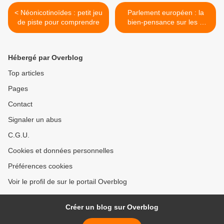
< Néonicotinoïdes : petit jeu
Parlement européen : la
de piste pour comprendre
bien-pensance sur les «
solutions technologiques
pour une agriculture
durable dans l'Union
Hébergé par Overblog
européenne » >
Top articles
Pages
Contact
Signaler un abus
C.G.U.
Cookies et données personnelles
Préférences cookies
Voir le profil de sur le portail Overblog
Créer un blog sur Overblog