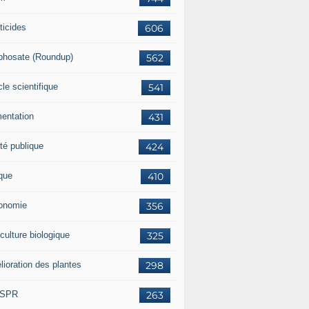
ticides
606
phosate (Roundup)
562
cle scientifique
541
mentation
431
té publique
424
ique
410
onomie
356
culture biologique
325
lioration des plantes
298
ISPR
263