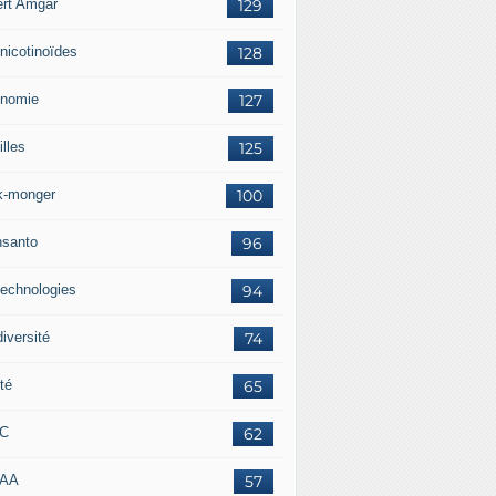
ert Amgar
129
nicotinoïdes
128
nomie
127
lles
125
k-monger
100
santo
96
technologies
94
iversité
74
té
65
RC
62
AAA
57