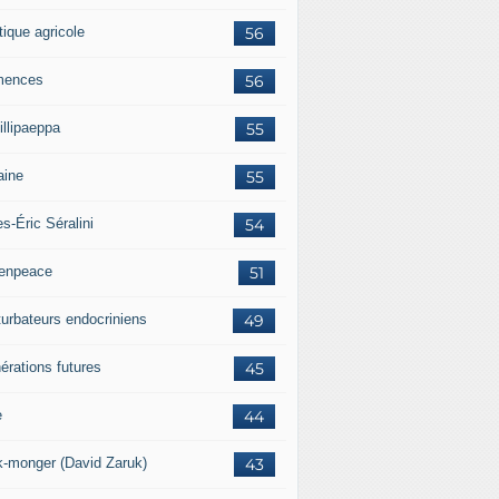
tique agricole
56
mences
56
illipaeppa
55
aine
55
es-Éric Séralini
54
enpeace
51
turbateurs endocriniens
49
érations futures
45
e
44
k-monger (David Zaruk)
43