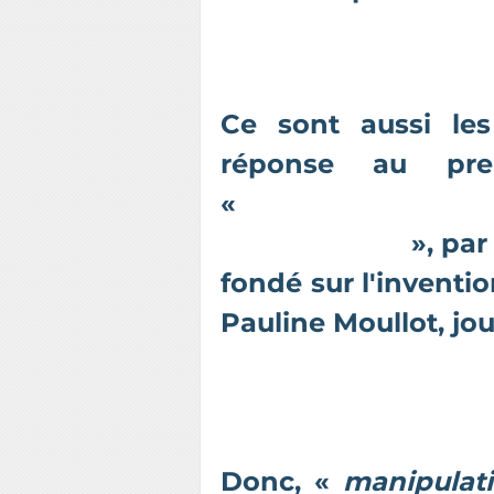
dans les cheveux 
Ce sont aussi l
réponse au pr
«
Pesticides : 
Investigation
», pa
fondé sur l'inventi
Pauline Moullot, jou
Donc, «
manipulat