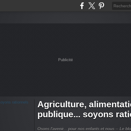
Publicité
Agriculture, alimentat
publique... soyons rat
Osons l'avenir... pour nos enfants et nous -- Le bl