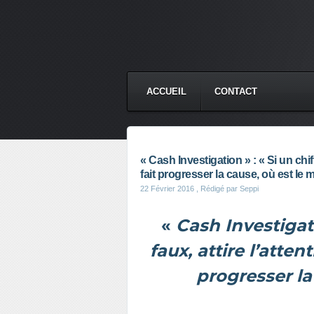
ACCUEIL
CONTACT
« Cash Investigation » : « Si un chif
fait progresser la cause, où est le m
22 Février 2016
, Rédigé par Seppi
«
Cash Investiga
faux, attire l’atten
progresser la