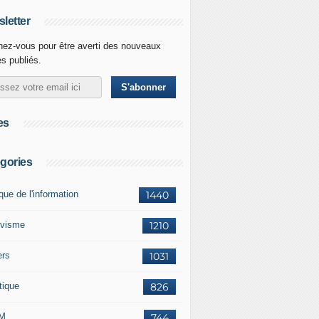
letter
ez-vous pour être averti des nouveaux
es publiés.
es
gories
ique de l'information
1440
ivisme
1210
ers
1031
tique
826
M
744