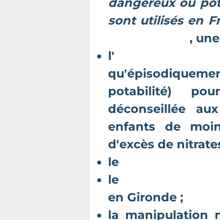
dangereux ou po
sont utilisés en 
FranceTVInfo
, un
l'
eau de Mori
qu'épisodiquement
potabilité) po
déconseillée au
enfants de moi
d'excès de nitrates
le
lien entre atraz
le
lien entre pest
en Gironde ;
la manipulation 