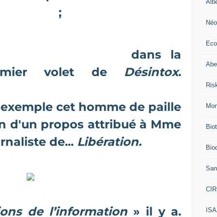
Alb
d'enfants
;
Néo
Eco
es
ficelles grossières
dans la
Abei
emier volet de
Désintox
.
Ris
le chiffre bidon de Cash
r exemple cet homme de paille
Mon
on d'un propos attribué à Mme
Bio
rnaliste de...
Libération.
Biod
San
CI
ions de l’information
» il y a.
IS