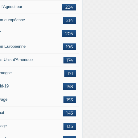
i l'Agriculteur
224
on européenne
214
T
205
on Européenne
196
ts-Unis d'Amérique
174
emagne
171
id-19
158
vage
153
mat
143
vage
135