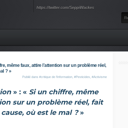
https://twitter.com/SeppiWackes
fre, même faux, attire l’attention sur un problème réel,
al ? »
Publié dans
#critique de l'information
,
#Pesticides
,
#Activisme
tion
» : «
Si un chiffre, même
tion sur un problème réel, fait
 cause, où est le mal ?
»