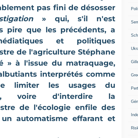
blement pas fini de désosser
Poli
stigation
» qui, s'il n'est
Se
s pire que les précédents, a
Sch
diatiques et politiques
Ukr
stre de l'agriculture Stéphane
é » à l'issue du matraquage,
Gill
albutiants interprétés comme
Gre
e limiter les usages du
Per
hyl, voire d'interdire la
Gén
stre de l'écologie enfile des
Ind
c un automatisme effarant et
riculteurs de réduire leur
Ris