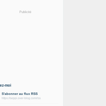
Publicité
ez-moi
S'abonner au flux RSS
https://seppi.over-blog.com/rss