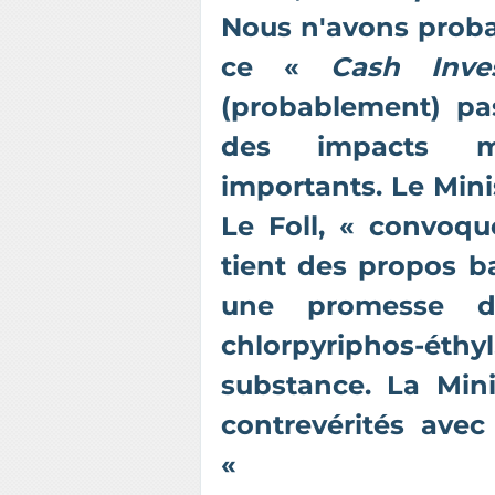
Nous n'avons proba
ce «
Cash Inve
(probablement) pa
des impacts mé
importants. Le Mini
Le Foll, « convoqu
tient des propos b
une promesse d
chlorpyriphos-ét
substance. La Mini
contrevérités ave
«
demande aux ag