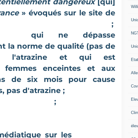
tentiellement dangereux
[qui]
Will
France
» évoqués sur le site de
Uni
e
« erreur » de l'ordre de 50 %
;
ers
qui ne dépasse
NG
 la norme de qualité (pas de
Uni
ur l'atrazine et qui est
Eta
x femmes enceintes et aux
All
ns de six mois pour cause
Cov
, pas d'atrazine ;
Ele
ine et autisme
;
icides et cancers des enfants
Cli
éle
médiatique sur les
pesticides