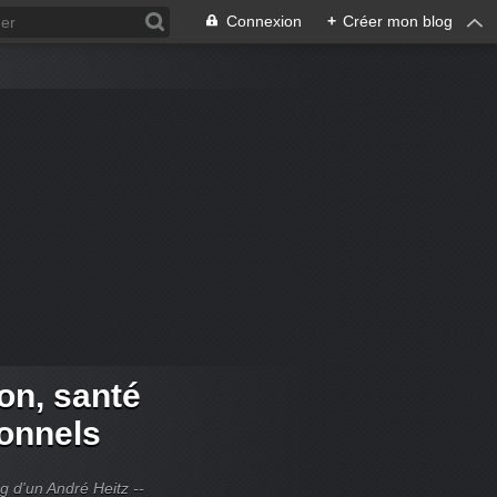
Connexion
+
Créer mon blog
ion, santé
ionnels
og d'un André Heitz --