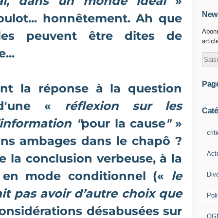
éal, dans un monde idéal
»
News
boulot... honnêtement. Ah que
Abonn
les peuvent être dites de
articl
...
Pag
ent la réponse à la question
t d'une «
réflexion sur les
Caté
information "
pour la cause
"
»
crit
sans ambages dans le chapô ?
Act
e la conclusion verbeuse, à la
t en mode conditionnel («
le
Div
ait pas avoir d’autre choix que
Poli
considérations désabusées sur
OG