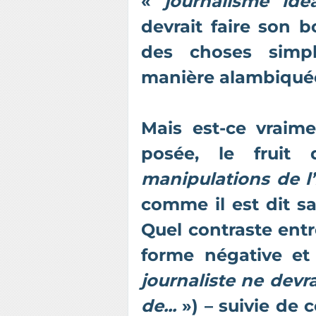
«
journalisme id
devrait faire son 
des choses simp
manière alambiquée
Mais est-ce vraim
posée, le frui
manipulations de l’
comme il est dit 
Quel contraste entr
forme négative e
journaliste ne devr
de...
») – suivie de 