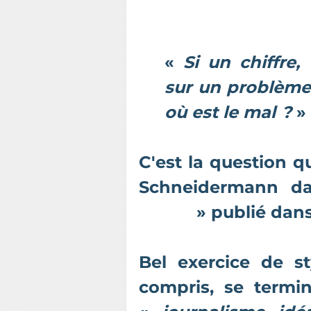
«
Si un chiffre,
sur un problème 
où est le mal ?
»
C'est la question q
Schneidermann d
utile ?
» publié dan
Bel exercice de s
compris, se termi