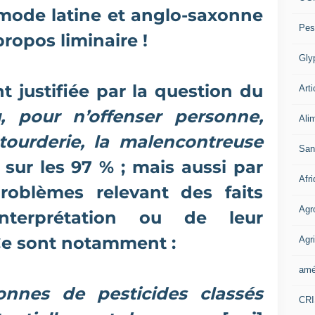
 mode latine et anglo-saxonne
Pes
propos liminaire !
Gly
 justifiée par la question du
Arti
 pour n’offenser personne,
Ali
étourderie, la malencontreuse
San
 sur les 97 % ; mais aussi par
Afr
problèmes relevant des faits
Agr
nterprétation ou de leur
 Ce sont notamment :
Agri
amé
onnes de pesticides classés
CR