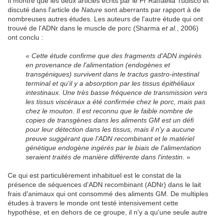
Il montre que les deux articles écrits par le Pr Raffaella Tudisco et
discuté dans l'article de
Nature
sont aberrants par rapport à de
nombreuses autres études. Les auteurs de l'autre étude qui ont
trouvé de l'ADNr dans le muscle de porc (Sharma
et al.
, 2006)
ont conclu :
«
Cette étude confirme que des fragments d'ADN ingérés
en provenance de l'alimentation (endogènes et
transgéniques) survivent dans le tractus gastro-intestinal
terminal et qu'il y a absorption par les tissus épithéliaux
intestinaux. Une très basse fréquence de transmission vers
les tissus viscéraux a été confirmée chez le porc, mais pas
chez le mouton. Il est reconnu que le faible nombre de
copies de transgènes dans les aliments GM est un défi
pour leur détection dans les tissus, mais il n'y a aucune
preuve suggérant que l'ADN recombinant et le matériel
génétique endogène ingérés par le biais de l'alimentation
seraient traités de manière différente dans l'intestin.
»
Ce qui est particulièrement inhabituel est le constat de la
présence de séquences d'ADN recombinant (ADNr) dans le lait
frais d'animaux qui ont consommé des aliments GM. De multiples
études à travers le monde ont testé intensivement cette
hypothèse, et en dehors de ce groupe, il n'y a qu'une seule autre