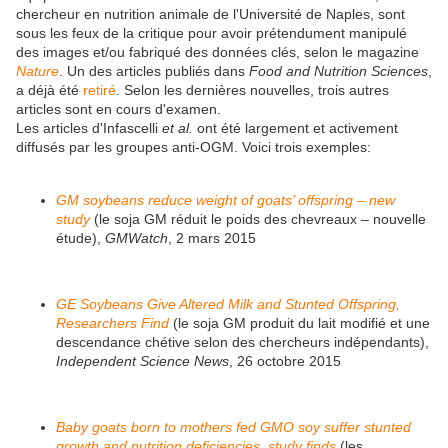
chercheur en nutrition animale de l'Université de Naples, sont
sous les feux de la critique pour avoir prétendument manipulé
des images et/ou fabriqué des données clés, selon le magazine
Nature
. Un des articles publiés dans
Food and Nutrition Sciences
,
a déjà été
retiré
. Selon les dernières nouvelles, trois autres
articles sont en cours d'examen.
Les articles d'Infascelli
et al.
ont été largement et activement
diffusés par les groupes anti-OGM. Voici trois exemples:
GM soybeans reduce weight of goats’ offspring – new
study
(le soja GM réduit le poids des chevreaux – nouvelle
étude),
GMWatch
, 2 mars 2015
GE Soybeans Give Altered Milk and Stunted Offspring,
Researchers Find
(le soja GM produit du lait modifié et une
descendance chétive selon des chercheurs indépendants),
Independent Science News
, 26 octobre 2015
Baby goats born to mothers fed GMO soy suffer stunted
growth and nutrition deficiencies, study finds
(les